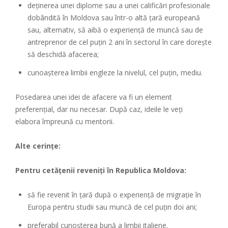
deținerea unei diplome sau a unei calificări profesionale
dobândită în Moldova sau într-o altă țară europeană
sau, alternativ, să aibă o experiență de muncă sau de
antreprenor de cel puțin 2 ani în sectorul în care dorește
să deschidă afacerea;
cunoașterea limbii engleze la nivelul, cel puțin, mediu.
Posedarea unei idei de afacere va fi un element
preferențial, dar nu necesar. După caz, ideile le veți
elabora împreună cu mentorii.
Alte cerințe:
Pentru cetățenii reveniți în Republica Moldova:
să fie revenit în țară după o experiență de migrație în
Europa pentru studii sau muncă de cel puțin doi ani;
preferabil cunoșterea bună a limbii italiene.