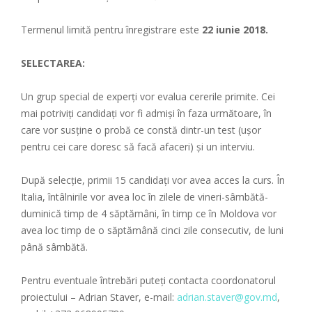
Termenul limită pentru înregistrare este
22 iunie 2018.
SELECTAREA:
Un grup special de experți vor evalua cererile primite. Cei
mai potriviți candidați vor fi admiși în faza următoare, în
care vor susține o probă ce constă dintr-un test (ușor
pentru cei care doresc să facă afaceri) și un interviu.
După selecție, primii 15 candidați vor avea acces la curs. În
Italia, întâlnirile vor avea loc în zilele de vineri-sâmbătă-
duminică timp de 4 săptămâni, în timp ce în Moldova vor
avea loc timp de o săptămână cinci zile consecutiv, de luni
până sâmbătă.
Pentru eventuale întrebări puteți contacta coordonatorul
proiectului – Adrian Staver, e-mail:
adrian.staver@gov.md
,