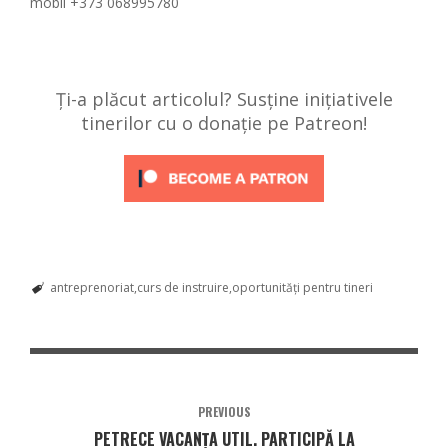
mobil +373 068995780
Ți-a plăcut articolul? Susține inițiativele
tinerilor cu o donație pe Patreon!
antreprenoriat
curs de instruire
oportunități pentru tineri
PREVIOUS
PETRECE VACANŢA UTIL. PARTICIPĂ LA