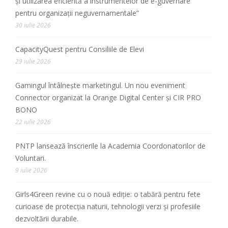
și utilizarea eficientă a instrumentelor de e-guvernare
pentru organizații neguvernamentale”
30 iulie 2026
CapacityQuest pentru Consiliile de Elevi
29 iulie 2026
Gamingul întâlnește marketingul. Un nou eveniment
Connector organizat la Orange Digital Center și CIR PRO
BONO
22 iulie 2026
PNTP lansează înscrierile la Academia Coordonatorilor de
Voluntari.
9 iulie 2026
Girls4Green revine cu o nouă ediție: o tabără pentru fete
curioase de protecția naturii, tehnologii verzi și profesiile
dezvoltării durabile.