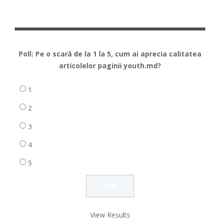
Poll: Pe o scară de la 1 la 5, cum ai aprecia calitatea
articolelor paginii youth.md?
1
2
3
4
5
View Results