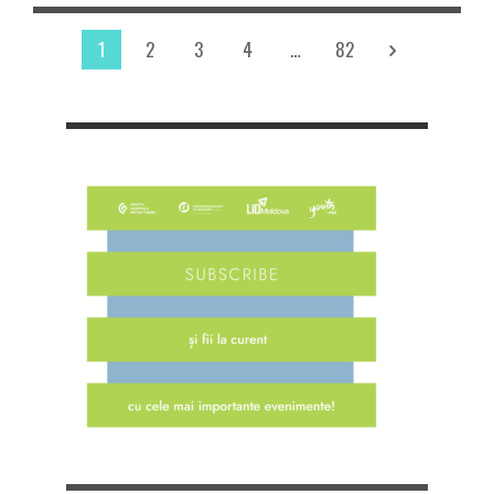
1
2
3
4
…
82