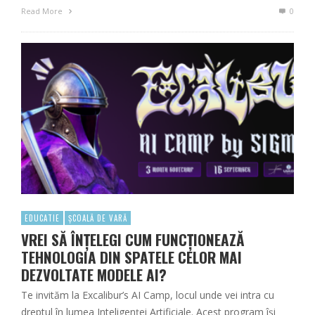
Read More
0
EDUCATIE
ȘCOALĂ DE VARĂ
VREI SĂ ÎNȚELEGI CUM FUNCȚIONEAZĂ
TEHNOLOGIA DIN SPATELE CELOR MAI
DEZVOLTATE MODELE AI?
Te invităm la Excalibur’s AI Camp, locul unde vei intra cu
dreptul în lumea Inteligenței Artificiale. Acest program își