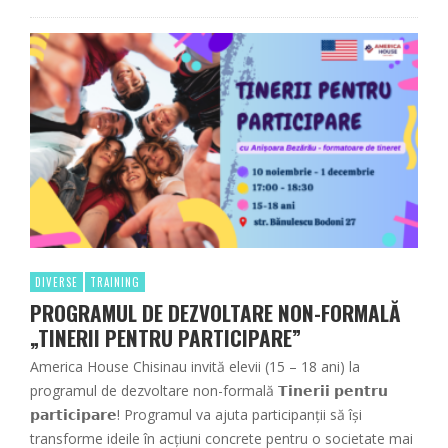
DIVERSE
TRAINING
PROGRAMUL DE DEZVOLTARE NON-FORMALĂ
„TINERII PENTRU PARTICIPARE”
America House Chisinau invită elevii (15 – 18 ani) la
programul de dezvoltare non-formală 𝗧𝗶𝗻𝗲𝗿𝗶𝗶 𝗽𝗲𝗻𝘁𝗿𝘂
𝗽𝗮𝗿𝘁𝗶𝗰𝗶𝗽𝗮𝗿𝗲! Programul va ajuta participanții să își
transforme ideile în acțiuni concrete pentru o societate mai