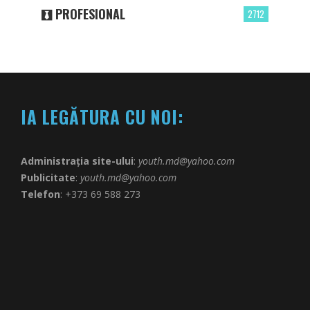
PROFESIONAL
2712
IA LEGĂTURA CU NOI:
Administrația site-ului
:
youth.md@yahoo.com
Publicitate
:
youth.md@yahoo.com
Telefon
: +373 69 588 273