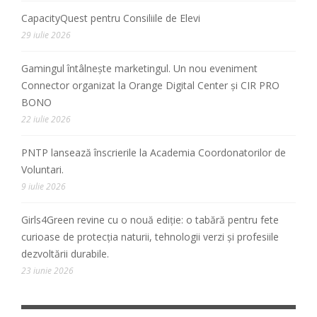
CapacityQuest pentru Consiliile de Elevi
29 iulie 2026
Gamingul întâlnește marketingul. Un nou eveniment
Connector organizat la Orange Digital Center și CIR PRO
BONO
22 iulie 2026
PNTP lansează înscrierile la Academia Coordonatorilor de
Voluntari.
9 iulie 2026
Girls4Green revine cu o nouă ediție: o tabără pentru fete
curioase de protecția naturii, tehnologii verzi și profesiile
dezvoltării durabile.
23 iunie 2026