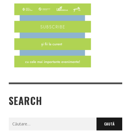
SEARCH
Caută
după: