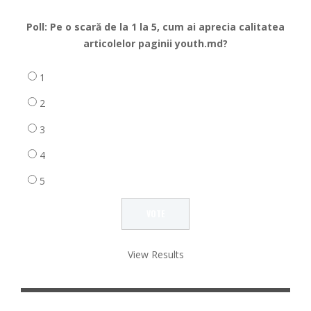
Poll: Pe o scară de la 1 la 5, cum ai aprecia calitatea
articolelor paginii youth.md?
1
2
3
4
5
View Results