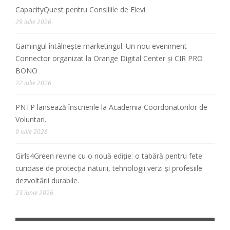
CapacityQuest pentru Consiliile de Elevi
29 iulie 2026
Gamingul întâlnește marketingul. Un nou eveniment
Connector organizat la Orange Digital Center și CIR PRO
BONO
22 iulie 2026
PNTP lansează înscrierile la Academia Coordonatorilor de
Voluntari.
9 iulie 2026
Girls4Green revine cu o nouă ediție: o tabără pentru fete
curioase de protecția naturii, tehnologii verzi și profesiile
dezvoltării durabile.
23 iunie 2026