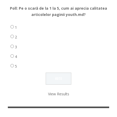
Poll: Pe o scară de la 1 la 5, cum ai aprecia calitatea
articolelor paginii youth.md?
1
2
3
4
5
View Results