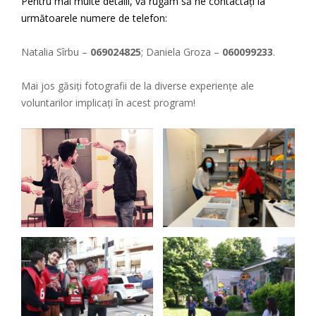
Pentru mai multe detalii, vă rugăm să ne contactați la
următoarele numere de telefon:
Natalia Sîrbu –
069024825
; Daniela Groza –
060099233
.
Mai jos găsiți fotografii de la diverse experiențe ale
voluntarilor implicați în acest program!