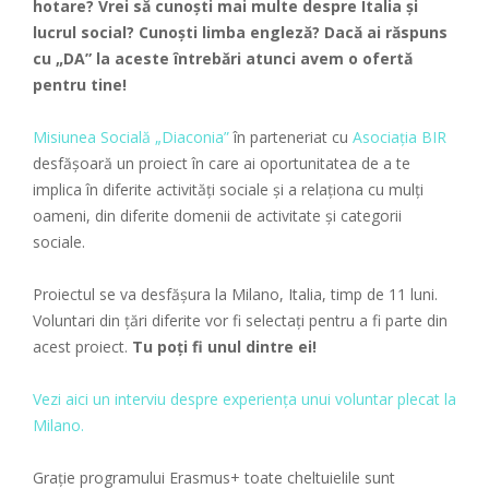
hotare? Vrei să cunoști mai multe despre Italia și
lucrul social? Cunoști limba engleză? Dacă ai răspuns
cu „DA” la aceste întrebări atunci avem o ofertă
pentru tine!
Misiunea Socială „Diaconia”
în parteneriat cu
Asociaţia BIR
desfășoară un proiect în care ai oportunitatea de a te
implica în diferite activități sociale și a relaționa cu mulţi
oameni, din diferite domenii de activitate şi categorii
sociale.
Proiectul se va desfășura la Milano, Italia, timp de 11 luni.
Voluntari din țări diferite vor fi selectați pentru a fi parte din
acest proiect.
Tu poți fi unul dintre ei!
Vezi aici un interviu despre experiența unui voluntar plecat la
Milano.
Grație programului Erasmus+ toate cheltuielile sunt