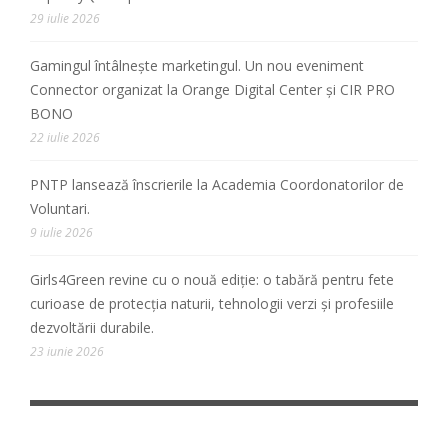
29 iulie 2026
Gamingul întâlnește marketingul. Un nou eveniment
Connector organizat la Orange Digital Center și CIR PRO
BONO
22 iulie 2026
PNTP lansează înscrierile la Academia Coordonatorilor de
Voluntari.
9 iulie 2026
Girls4Green revine cu o nouă ediție: o tabără pentru fete
curioase de protecția naturii, tehnologii verzi și profesiile
dezvoltării durabile.
23 iunie 2026