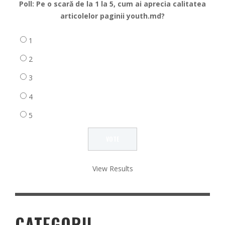
Poll: Pe o scară de la 1 la 5, cum ai aprecia calitatea
articolelor paginii youth.md?
1
2
3
4
5
View Results
CATEGORII