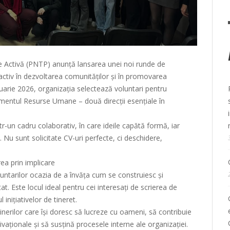
re Activă (PNTP) anunță lansarea unei noi runde de
e activ în dezvoltarea comunităților și în promovarea
bruarie 2026, organizația selectează voluntari pentru
mentul Resurse Umane – două direcții esențiale în
tr-un cadru colaborativ, în care ideile capătă formă, iar
. Nu sunt solicitate CV-uri perfecte, ci deschidere,
ea prin implicare
untarilor ocazia de a învăța cum se construiesc și
t. Este locul ideal pentru cei interesați de scrierea de
nițiativelor de tineret.
rilor care își doresc să lucreze cu oameni, să contribuie
aționale și să susțină procesele interne ale organizației.