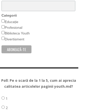
Categorii
Educație
Profesional
Biblioteca Youth
Divertisment
Poll: Pe o scară de la 1 la 5, cum ai aprecia
calitatea articolelor paginii youth.md?
1
2