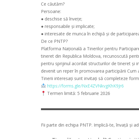
Ce căutăm?
Persoane:
● deschise să învețe;
● responsabile și implicate;
● interesate de munca în echipă și de participarea
De ce PNTP?
Platforma Națională a Tinerilor pentru Participar
tineret din Republica Moldova, recunoscută pentru
pentru sprijinul acordat structurilor de tineret și i
devenit un reper în promovarea participării Cum a
Tinerii interesați sunt invitați să completeze form
https://forms.gle/NxE4ZVNkvgKhK9Jr6
Termen limită: 5 februarie 2026
Fii parte din echipa PNTP. Implică-te, învață și 