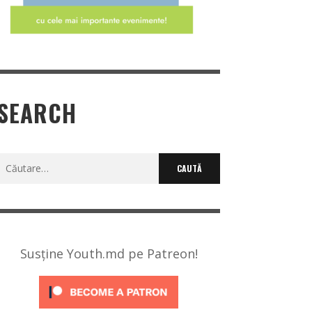
SEARCH
Caută
după:
Susține Youth.md pe Patreon!