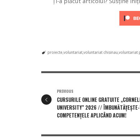
Ți-a plăcut articolul? Susține ini
proiecte
voluntariat
voluntariat chisinau
voluntariat 
PREVIOUS
CURSURILE ONLINE GRATUITE „CORNEL
UNIVERSITY” 2026 // ÎMBUNĂTĂȚEȘTE-
COMPETENȚELE APLICÂND ACUM!