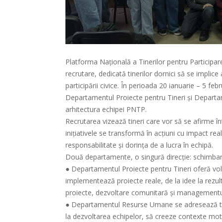
Platforma Națională a Tinerilor pentru Participa
recrutare, dedicată tinerilor dornici să se implic
participării civice. În perioada 20 ianuarie – 5 fe
Departamentul Proiecte pentru Tineri și Departa
arhitectura echipei PNTP.
Recrutarea vizează tineri care vor să se afirme în
inițiativele se transformă în acțiuni cu impact real
responsabilitate și dorința de a lucra în echipă.
Două departamente, o singură direcție: schimbar
● Departamentul Proiecte pentru Tineri oferă vol
implementează proiecte reale, de la idee la rezulta
proiecte, dezvoltare comunitară și managementul i
● Departamentul Resurse Umane se adresează tine
la dezvoltarea echipelor, să creeze contexte motiv