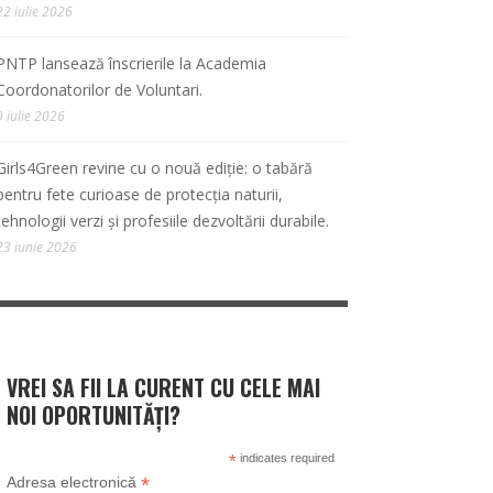
22 iulie 2026
PNTP lansează înscrierile la Academia
Coordonatorilor de Voluntari.
9 iulie 2026
Girls4Green revine cu o nouă ediție: o tabără
pentru fete curioase de protecția naturii,
tehnologii verzi și profesiile dezvoltării durabile.
23 iunie 2026
VREI SA FII LA CURENT CU CELE MAI
NOI OPORTUNITĂȚI?
*
indicates required
*
Adresa electronică