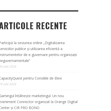
ARTICOLE RECENTE
Participă la sesiunea online „Digitalizarea
serviciilor publice și utilizarea eficientă a
instrumentelor de e-guvernare pentru organizații
neguvernamentale”
30 iulie 2026
CapacityQuest pentru Consiliile de Elevi
29 iulie 2026
Gamingul întâlnește marketingul. Un nou
eveniment Connector organizat la Orange Digital
Center și CIR PRO BONO