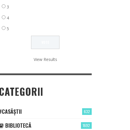
3
4
5
View Results
CATEGORII
#CASĂȘTII
632
BIBLIOTECĂ
1692