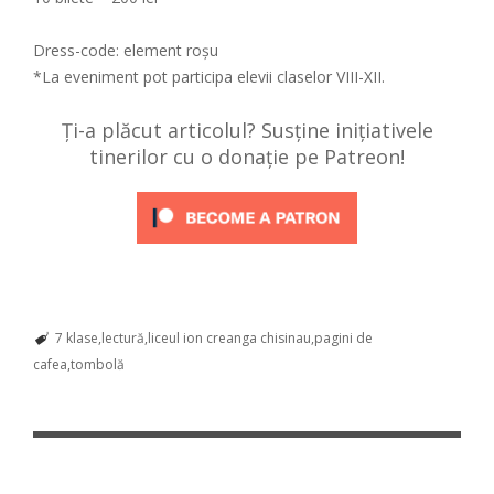
Dress-code: element roșu
*La eveniment pot participa elevii claselor VIII-XII.
Ți-a plăcut articolul? Susține inițiativele
tinerilor cu o donație pe Patreon!
7 klase
lectură
liceul ion creanga chisinau
pagini de
cafea
tombolă