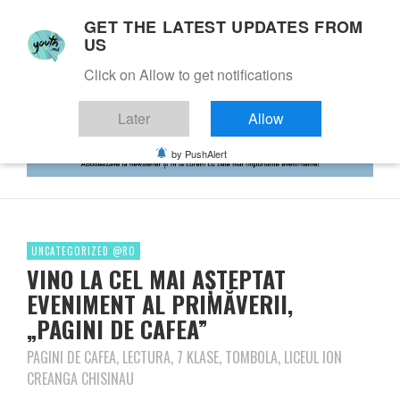
GET THE LATEST UPDATES FROM
US
Click on Allow to get notifications
Later
Allow
by PushAlert
UNCATEGORIZED @RO
VINO LA CEL MAI AȘTEPTAT
EVENIMENT AL PRIMĂVERII,
„PAGINI DE CAFEA”
PAGINI DE CAFEA, LECTURA, 7 KLASE, TOMBOLA, LICEUL ION
CREANGA CHISINAU