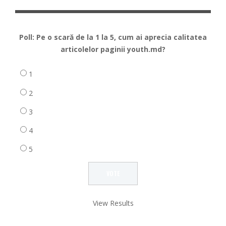
Poll: Pe o scară de la 1 la 5, cum ai aprecia calitatea
articolelor paginii youth.md?
1
2
3
4
5
View Results