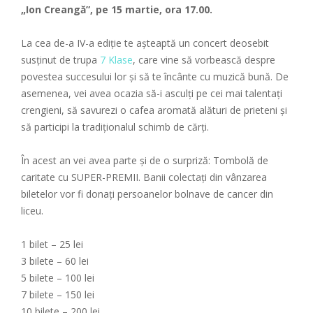
„Ion Creangă”, pe 15 martie, ora 17.00.
La cea de-a IV-a ediție te așteaptă un concert deosebit
susținut de trupa
7 Klase
, care vine să vorbească despre
povestea succesului lor și să te încânte cu muzică bună. De
asemenea, vei avea ocazia să-i asculți pe cei mai talentați
crengieni, să savurezi o cafea aromată alături de prieteni și
să participi la tradiționalul schimb de cărți.
În acest an vei avea parte și de o surpriză: Tombolă de
caritate cu SUPER-PREMII. Banii colectați din vânzarea
biletelor vor fi donați persoanelor bolnave de cancer din
liceu.
1 bilet – 25 lei
3 bilete – 60 lei
5 bilete – 100 lei
7 bilete – 150 lei
10 bilete – 200 lei