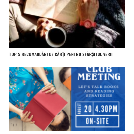
TOP 5 RECOMANDĂRI DE CĂRȚI PENTRU SFÂRȘITUL VERII