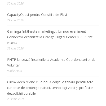
30 iulie 2026
CapacityQuest pentru Consiliile de Elevi
29 iulie 2026
Gamingul întâlnește marketingul. Un nou eveniment
Connector organizat la Orange Digital Center și CIR PRO
BONO
22 iulie 2026
PNTP lansează înscrierile la Academia Coordonatorilor de
Voluntari.
9 iulie 2026
Girls4Green revine cu o nouă ediție: o tabără pentru fete
curioase de protecția naturii, tehnologii verzi și profesiile
dezvoltării durabile.
23 iunie 2026