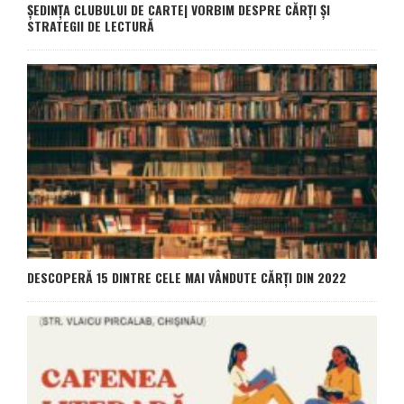
ȘEDINȚA CLUBULUI DE CARTE| VORBIM DESPRE CĂRȚI ȘI
STRATEGII DE LECTURĂ
DESCOPERĂ 15 DINTRE CELE MAI VÂNDUTE CĂRȚI DIN 2022