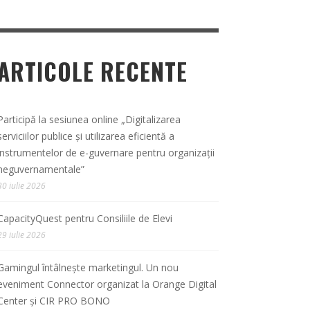
ARTICOLE RECENTE
Participă la sesiunea online „Digitalizarea
serviciilor publice și utilizarea eficientă a
instrumentelor de e-guvernare pentru organizații
neguvernamentale”
30 iulie 2026
CapacityQuest pentru Consiliile de Elevi
29 iulie 2026
Gamingul întâlnește marketingul. Un nou
eveniment Connector organizat la Orange Digital
Center și CIR PRO BONO