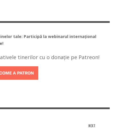
elor tale: Participă la webinarul internațional
e!
țiativele tinerilor cu o donație pe Patreon!
NEXT