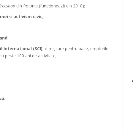
freeshop
din Polonia (funcționează din 2018);
imei
și
activism civic
;
land
:
il International (SCI)
, o mișcare pentru pace, drepturile
 cu peste 100 ani de activitate;
ză: