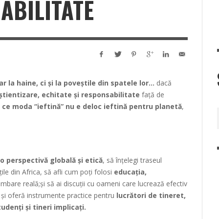
ABILITATE
ar la haine, ci și la poveștile din spatele lor…
dacă
tientizare, echitate și responsabilitate
față de
 ce moda “ieftină” nu e deloc ieftină pentru planetă
,
-o perspectivă globală și etică
, să înțelegi traseul
e din Africa, să afli cum poți folosi
educația,
mbare reală;și să ai discuții cu oameni care lucrează efectiv
, și oferă instrumente practice pentru
lucrători de tineret,
tudenți și tineri implicați.