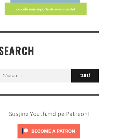
SEARCH
Caută
după:
Susține Youth.md pe Patreon!