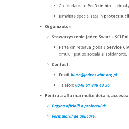
Co-fondatoare
Po-Dzielnia
– primul
Jurnalistă specializată în
protecția cl
Organizatori:
Stowarzyszenie Jeden Świat – SCI Po
Parte din rețeaua globală
Service Civ
omului, justiție socială și solidaritate,
Contact:
Email:
biuro@jedenswiat.org.pl
;
Telefon:
0048 61 848 43 36
;
Pentru a afla mai multe detalii, accesea
Pagina oficială a proiectului;
Formularul de aplicare.