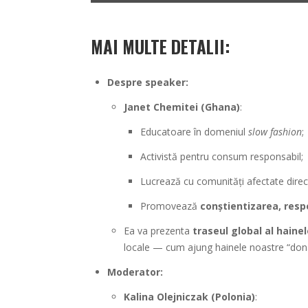
MAI MULTE DETALII:
Despre speaker:
Janet Chemitei (Ghana)
:
Educatoare în domeniul
slow fashion
;
Activistă pentru consum responsabil;
Lucrează cu comunități afectate dire
Promovează
conștientizarea, resp
Ea va prezenta
traseul global al hain
locale — cum ajung hainele noastre “donat
Moderator:
Kalina Olejniczak (Polonia)
: