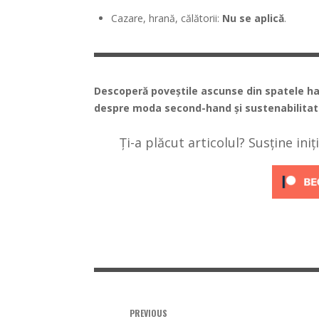
Cazare, hrană, călătorii:
Nu se aplică
.
Descoperă poveștile ascunse din spatele hain
despre moda second-hand și sustenabilitat
Ți-a plăcut articolul? Susține ini
PREVIOUS