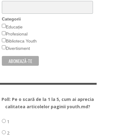
Categorii
Educație
Profesional
Biblioteca Youth
Divertisment
Poll: Pe o scară de la 1 la 5, cum ai aprecia
calitatea articolelor paginii youth.md?
1
2