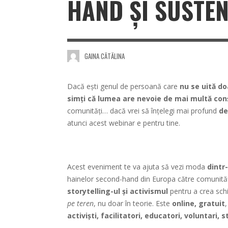
HAND ȘI SUSTEN
GAINA CĂTĂLINA
Dacă ești genul de persoană care
nu se uită do
simți că lumea are nevoie de mai multă conș
comunități… dacă vrei să înțelegi mai profund
de
atunci acest webinar e pentru tine.
Acest eveniment te va ajuta să vezi moda
dintr
hainelor second-hand din Europa către comunitățil
storytelling-ul și activismul
pentru a crea schi
pe teren
, nu doar în teorie. Este
online, gratuit
activiști, facilitatori, educatori, voluntari, s