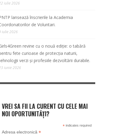
22 iulie 2026
PNTP lansează înscrierile la Academia
Coordonatorilor de Voluntari.
9 iulie 2026
Girls4Green revine cu o nouă ediție: o tabără
pentru fete curioase de protecția naturii,
tehnologii verzi și profesiile dezvoltării durabile.
23 iunie 2026
VREI SA FII LA CURENT CU CELE MAI
NOI OPORTUNITĂȚI?
*
indicates required
*
Adresa electronică