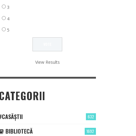
3
4
5
View Results
CATEGORII
#CASĂȘTII
632
BIBLIOTECĂ
1692