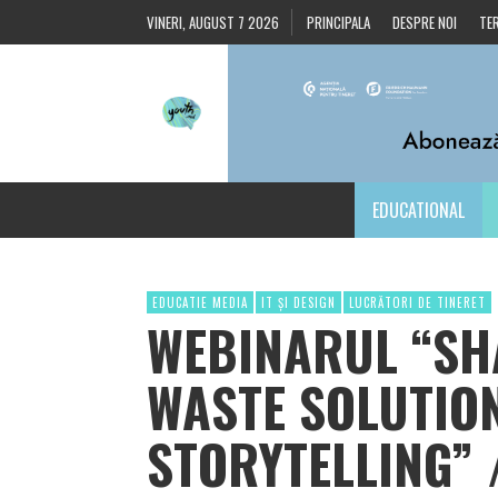
VINERI, AUGUST 7 2026
PRINCIPALA
DESPRE NOI
TER
EDUCATIONAL
EDUCATIE MEDIA
IT ȘI DESIGN
LUCRĂTORI DE TINERET
WEBINARUL “SH
WASTE SOLUTIO
STORYTELLING” 