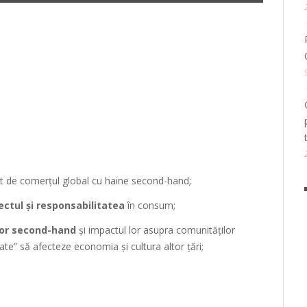
ct de comerțul global cu haine second-hand;
ectul și responsabilitatea
în consum;
elor second-hand
și impactul lor asupra comunităților
e” să afecteze economia și cultura altor țări;