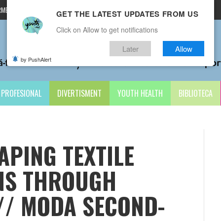
MENI ȘI CONDIȚII
CONTACTE
GET THE LATEST UPDATES FROM US
Click on Allow to get notifications
Later
Allow
by PushAlert
PROFESIONAL
DIVERTISMENT
YOUTH HEALTH
BIBLIOTECA
APING TEXTILE
NS THROUGH
// MODA SECOND-