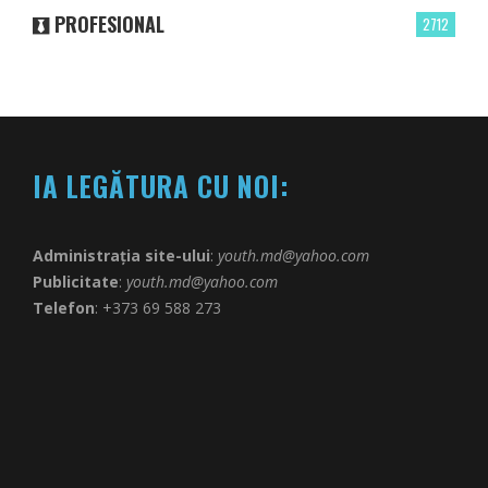
PROFESIONAL
2712
IA LEGĂTURA CU NOI:
Administrația site-ului
:
youth.md@yahoo.com
Publicitate
:
youth.md@yahoo.com
Telefon
: +373 69 588 273