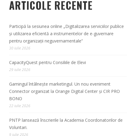
ARTICOLE RECENTE
Participă la sesiunea online „Digitalizarea serviciilor publice
și utilizarea eficientă a instrumentelor de e-guvernare
pentru organizații neguvernamentale”
30 iulie 2026
CapacityQuest pentru Consiliile de Elevi
29 iulie 2026
Gamingul întâlnește marketingul. Un nou eveniment
Connector organizat la Orange Digital Center și CIR PRO
BONO
22 iulie 2026
PNTP lansează înscrierile la Academia Coordonatorilor de
Voluntari.
9 iulie 2026