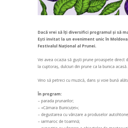
Dacă vrei să îți diversifici programul și să ma
Ești invitat la un eveniment unic în Moldova,
Festivalul Național al Prunei.
Vei avea ocazia să guști prune proaspete direct d
la cuptoraș, dulciuri din prune ca la bunica acasă.
Vino să petreci cu muzică, dans și voie bună alături
În program:
– parada prunarilor;
– «Cămara Bunicuței»;
– degustarea cu vânzare a produselor autohtone
– iarmaroc de toamnă;