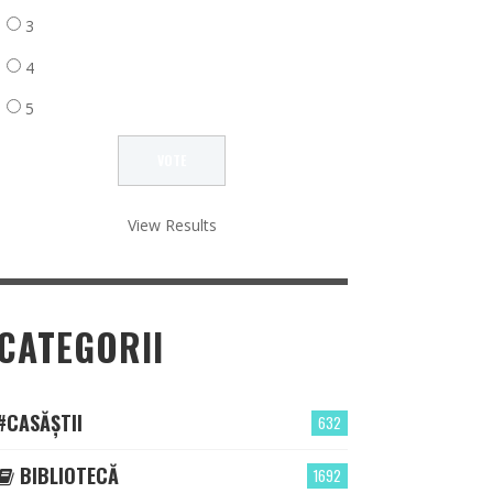
3
4
5
View Results
CATEGORII
#CASĂȘTII
632
BIBLIOTECĂ
1692