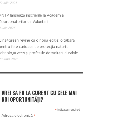
22 iulie 2026
PNTP lansează înscrierile la Academia
Coordonatorilor de Voluntari.
9 iulie 2026
Girls4Green revine cu o nouă ediție: o tabără
pentru fete curioase de protecția naturii,
tehnologii verzi și profesiile dezvoltării durabile.
23 iunie 2026
VREI SA FII LA CURENT CU CELE MAI
NOI OPORTUNITĂȚI?
*
indicates required
*
Adresa electronică