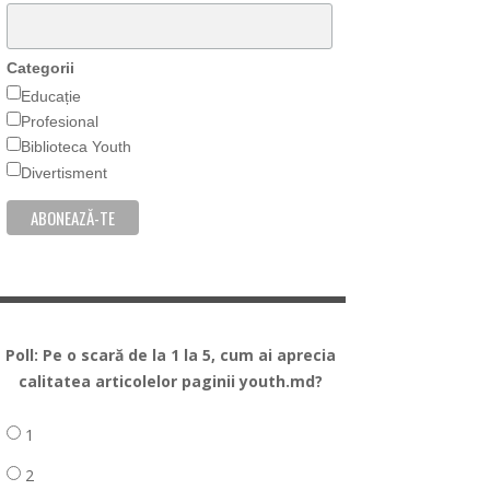
Categorii
Educație
Profesional
Biblioteca Youth
Divertisment
Poll: Pe o scară de la 1 la 5, cum ai aprecia
calitatea articolelor paginii youth.md?
1
2