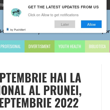
TERMENI ȘI CONDIȚII
CONTACTE
GET THE LATEST UPDATES FROM US
Click on Allow to get notifications
Later
Allow
by PushAlert
PROFESIONAL
DIVERTISMENT
YOUTH HEALTH
BIBLIOTECA
EPTEMBRIE HAI LA
IONAL AL PRUNEI,
SEPTEMBRIE 2022