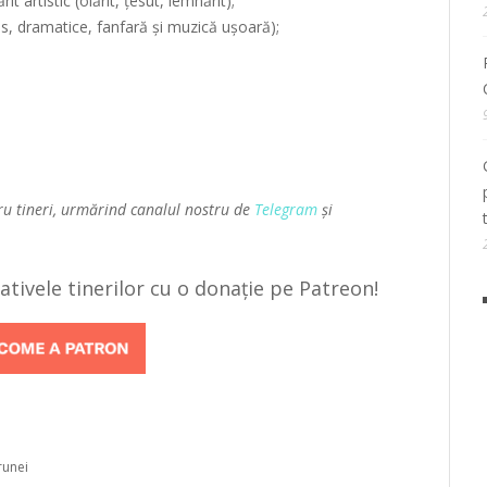
 artistic (olărit, țesut, lemnărit);
ns, dramatice, fanfară și muzică ușoară);
ru tineri, urmărind canalul nostru de
Telegram
și
țiativele tinerilor cu o donație pe Patreon!
runei