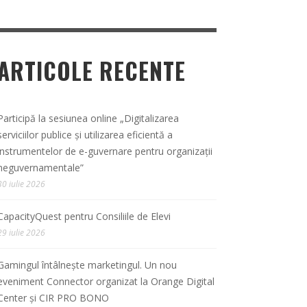
ARTICOLE RECENTE
Participă la sesiunea online „Digitalizarea
serviciilor publice și utilizarea eficientă a
instrumentelor de e-guvernare pentru organizații
neguvernamentale”
30 iulie 2026
CapacityQuest pentru Consiliile de Elevi
29 iulie 2026
Gamingul întâlnește marketingul. Un nou
eveniment Connector organizat la Orange Digital
Center și CIR PRO BONO