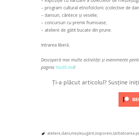
– expoziție cu vânzare a obiectelor de meșteșugărit
– program cultural etnofolcloric (colective de da
– dansuri, cântece și veselie;
– concursuri cu premii frumoase;
– ateliere de gătit bucate din prune.
Intrarea liberă.
Descoperă mai multe activități și evenimente pent
pagina
Youth.md
!
Ți-a plăcut articolul? Susține ini
ateliere
dans
meșteșugărit
nisporeni
sărbătoarea p