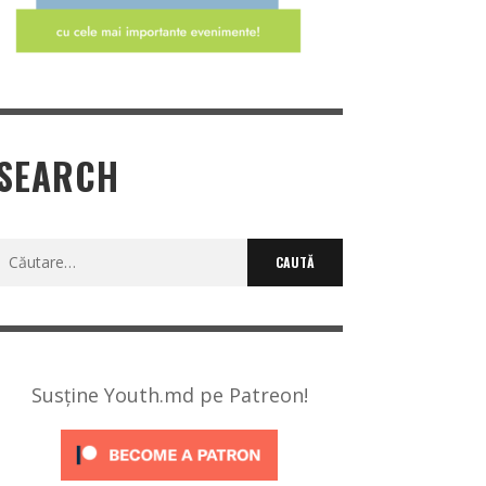
SEARCH
Caută
după:
Susține Youth.md pe Patreon!