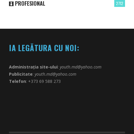
PROFESIONAL
2712
IA LEGĂTURA CU NOI:
Administrația site-ului
:
youth.md@yahoo.com
Publicitate
:
youth.md@yahoo.com
Telefon
: +373 69 588 273