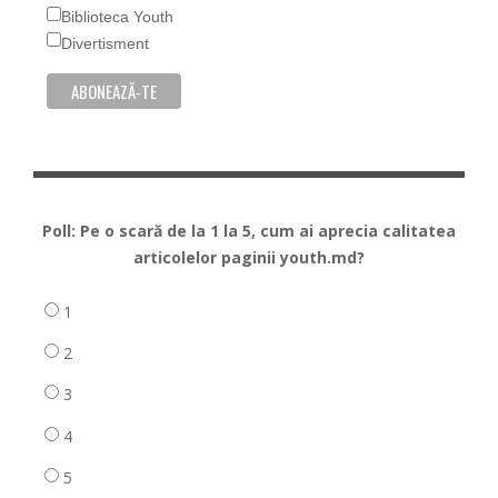
Biblioteca Youth
Divertisment
Poll: Pe o scară de la 1 la 5, cum ai aprecia calitatea
articolelor paginii youth.md?
1
2
3
4
5