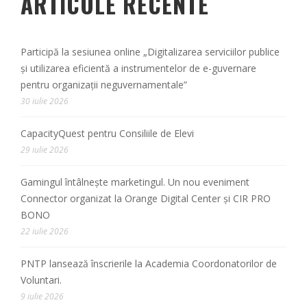
ARTICOLE RECENTE
Participă la sesiunea online „Digitalizarea serviciilor publice
și utilizarea eficientă a instrumentelor de e-guvernare
pentru organizații neguvernamentale”
30 iulie 2026
CapacityQuest pentru Consiliile de Elevi
29 iulie 2026
Gamingul întâlnește marketingul. Un nou eveniment
Connector organizat la Orange Digital Center și CIR PRO
BONO
22 iulie 2026
PNTP lansează înscrierile la Academia Coordonatorilor de
Voluntari.
9 iulie 2026