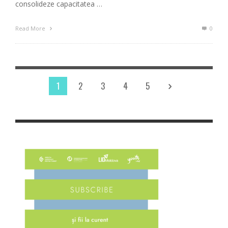
consolideze capacitatea …
Read More
0
1
2
3
4
5