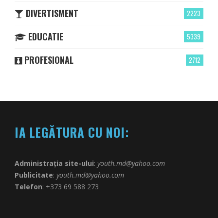
DIVERTISMENT
2223
EDUCATIE
5339
PROFESIONAL
2712
IA LEGĂTURA CU NOI:
Administrația site-ului
:
youth.md@yahoo.com
Publicitate
:
youth.md@yahoo.com
Telefon
: +373 69 588 273