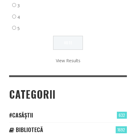
3
4
5
View Results
CATEGORII
#CASĂȘTII
632
BIBLIOTECĂ
1692