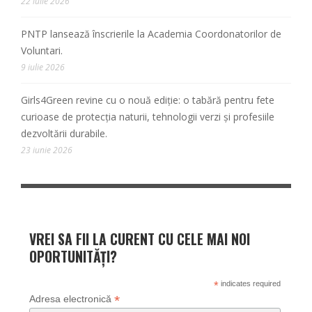
22 iulie 2026
PNTP lansează înscrierile la Academia Coordonatorilor de
Voluntari.
9 iulie 2026
Girls4Green revine cu o nouă ediție: o tabără pentru fete
curioase de protecția naturii, tehnologii verzi și profesiile
dezvoltării durabile.
23 iunie 2026
VREI SA FII LA CURENT CU CELE MAI NOI
OPORTUNITĂȚI?
*
indicates required
*
Adresa electronică