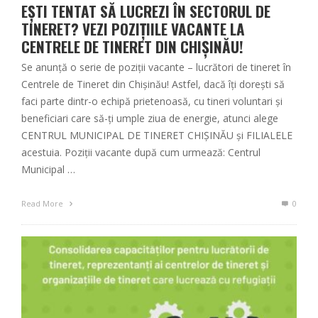
EȘTI TENTAT SĂ LUCREZI ÎN SECTORUL DE
TINERET? VEZI POZIȚIILE VACANTE LA
CENTRELE DE TINERET DIN CHIȘINĂU!
Se anunță o serie de poziții vacante – lucrători de tineret în
Centrele de Tineret din Chișinău! Astfel, dacă îți dorești să
faci parte dintr-o echipă prietenoasă, cu tineri voluntari și
beneficiari care să-ți umple ziua de energie, atunci alege
CENTRUL MUNICIPAL DE TINERET CHIȘINĂU și FILIALELE
acestuia. Poziții vacante după cum urmează: Centrul
Municipal …
Read More
0