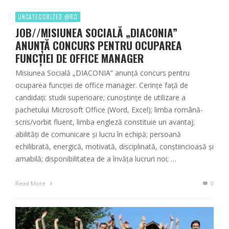
UNCATEGORIZED @RO
JOB//MISIUNEA SOCIALĂ „DIACONIA”
ANUNȚĂ CONCURS PENTRU OCUPAREA
FUNCȚIEI DE OFFICE MANAGER
Misiunea Socială „DIACONIA” anunță concurs pentru
ocuparea funcției de office manager. Cerințe față de
candidați: studii superioare; cunoștințe de utilizare a
pachetului Microsoft Office (Word, Excel); limba română-
scris/vorbit fluent, limba engleză constituie un avantaj;
abilități de comunicare și lucru în echipă; persoană
echilibrată, energică, motivată, disciplinată, conștiincioasă și
amabilă; disponibilitatea de a învăța lucruri noi; …
Read More
0