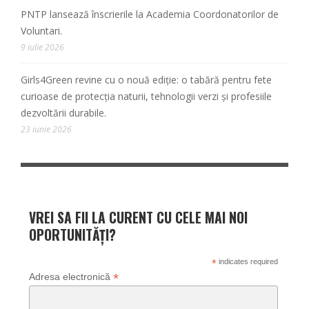
PNTP lansează înscrierile la Academia Coordonatorilor de
Voluntari.
9 iulie 2026
Girls4Green revine cu o nouă ediție: o tabără pentru fete
curioase de protecția naturii, tehnologii verzi și profesiile
dezvoltării durabile.
23 iunie 2026
VREI SA FII LA CURENT CU CELE MAI NOI
OPORTUNITĂȚI?
*
indicates required
*
Adresa electronică