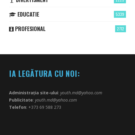
EDUCATIE
5339
PROFESIONAL
2712
IA LEGĂTURA CU NOI:
Administrația site-ului
:
youth.md@yahoo.com
Publicitate
:
youth.md@yahoo.com
Telefon
: +373 69 588 273