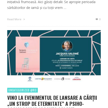
iniţiativă frumoasă. Aici găsiţi detalii: Se apropie perioada
sărbătorilor de iarnă și cu toții vrem …
Read More
0
UNCATEGORIZED @RO
VINO LA EVENIMENTUL DE LANSARE A CĂRŢII
„UN STROP DE ETERNITATE” A PSIHO-