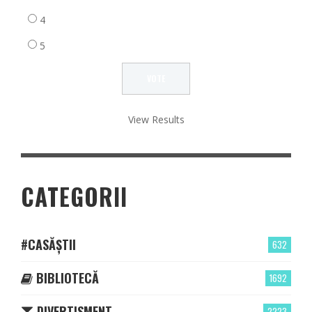
4
5
View Results
CATEGORII
#CASĂȘTII
632
BIBLIOTECĂ
1692
DIVERTISMENT
2223