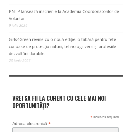
PNTP lansează înscrierile la Academia Coordonatorilor de
Voluntari.
9 iulie 2026
Girls4Green revine cu o nouă ediție: o tabără pentru fete
curioase de protecția naturii, tehnologii verzi și profesiile
dezvoltării durabile.
23 iunie 2026
VREI SA FII LA CURENT CU CELE MAI NOI
OPORTUNITĂȚI?
*
indicates required
*
Adresa electronică