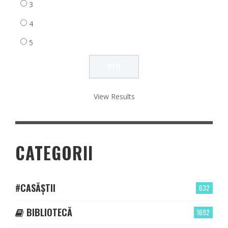
3
4
5
View Results
CATEGORII
#CASĂȘTII
632
BIBLIOTECĂ
1692