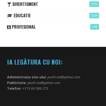
DIVERTISMENT
2223
EDUCATIE
5339
PROFESIONAL
2712
IA LEGĂTURA CU NOI:
Administrația site-ului
:
youth.md@yahoo.com
Publicitate
:
youth.md@yahoo.com
Telefon
: +373 69 588 273