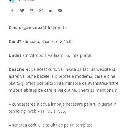
Cine organizează?
Interportal
Când?
Sâmbătă, 3 iunie, ora 15:00
Unde?
str.Mitropolit Varlaam 65, Interportal
Descriere:
La acest curs, vei învăța să faci un website și
astfel vei pune bazele la o profesie modernă, care e bine
plătită și oferă posibilități interminabile de avansare.Printre
multele abilități pe care le vei obține, ținem să menționăm:
– cunoașterea a două limbaje necesare pentru inițierea în
tehnologii web – HTML și CSS.
– scrierea codului site-ului de pe un template.