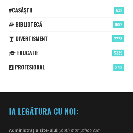
#CASĂȘTII
632
BIBLIOTECĂ
1692
DIVERTISMENT
2223
EDUCATIE
5339
PROFESIONAL
2712
IA LEGĂTURA CU NOI:
Administrația site-ului
:
youth.md@yahoo.com