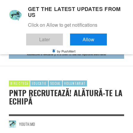
GET THE LATEST UPDATES FROM
US
Click on Allow to get notifications
Later
Allow
by PushAlert
BIBLIOTECĂ
EDUCATIE
SOCIAL
VOLUNTARIAT
PNTP RECRUTEAZĂ! ALĂTURĂ-TE LA
ECHIPĂ
YOUTH.MD