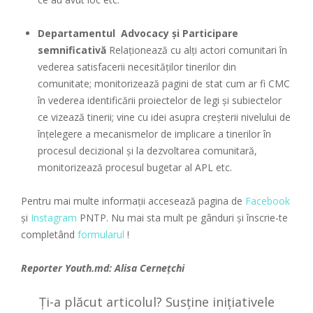
Departamentul Advocacy și Participare
semnificativă
Relaționează cu alți actori comunitari în
vederea satisfacerii necesităților tinerilor din
comunitate; monitorizează pagini de stat cum ar fi CMC
în vederea identificării proiectelor de legi și subiectelor
ce vizează tinerii; vine cu idei asupra creșterii nivelului de
înțelegere a mecanismelor de implicare a tinerilor în
procesul decizional și la dezvoltarea comunitară,
monitorizează procesul bugetar al APL etc.
Pentru mai multe informații accesează pagina de
Facebook
și
Instagram
PNTP. Nu mai sta mult pe gânduri și înscrie-te
completând
formularul
!
Reporter
Youth.md
: Alisa Cernețchi
Ți-a plăcut articolul? Susține inițiativele