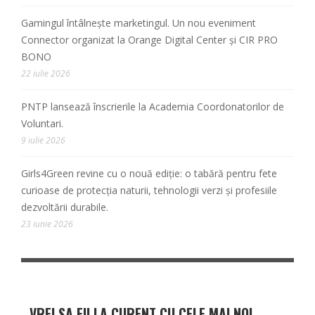
Gamingul întâlnește marketingul. Un nou eveniment
Connector organizat la Orange Digital Center și CIR PRO
BONO
22 iulie 2026
PNTP lansează înscrierile la Academia Coordonatorilor de
Voluntari.
9 iulie 2026
Girls4Green revine cu o nouă ediție: o tabără pentru fete
curioase de protecția naturii, tehnologii verzi și profesiile
dezvoltării durabile.
23 iunie 2026
VREI SA FII LA CURENT CU CELE MAI NOI