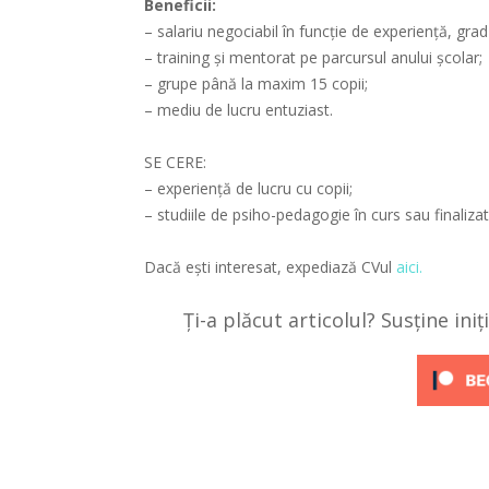
Beneficii:
– salariu negociabil în funcție de experiență, grad ș
– training și mentorat pe parcursul anului școlar;
– grupe până la maxim 15 copii;
– mediu de lucru entuziast.
SE CERE:
– experiență de lucru cu copii;
– studiile de psiho-pedagogie în curs sau finalizat
Dacă ești interesat, expediază CVul
aici.
Ți-a plăcut articolul? Susține ini