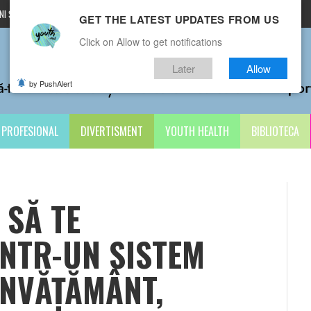
I ȘI CONDIȚII
CONTACTE
GET THE LATEST UPDATES FROM US
Click on Allow to get notifications
Later
Allow
by PushAlert
PROFESIONAL
DIVERTISMENT
YOUTH HEALTH
BIBLIOTECA
 SĂ TE
ÎNTR-UN SISTEM
ÎNVĂȚĂMÂNT,