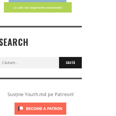
SEARCH
Caută
după:
Susține Youth.md pe Patreon!