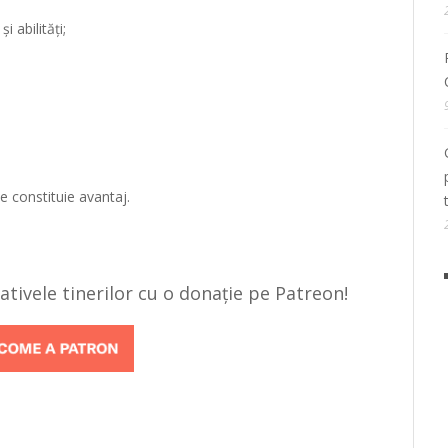
i abilități;
e constituie avantaj.
țiativele tinerilor cu o donație pe Patreon!