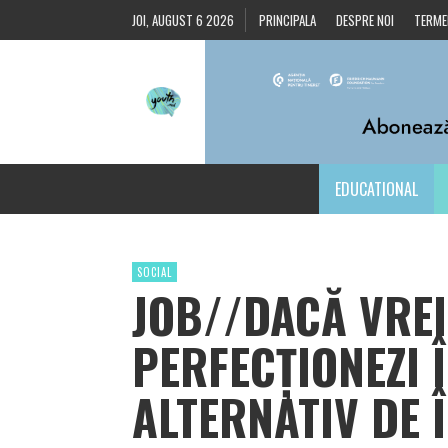
JOI, AUGUST 6 2026
PRINCIPALA
DESPRE NOI
TERMEN
EDUCATIONAL
SOCIAL
JOB//DACĂ VREI
PERFECȚIONEZI 
ALTERNATIV DE 