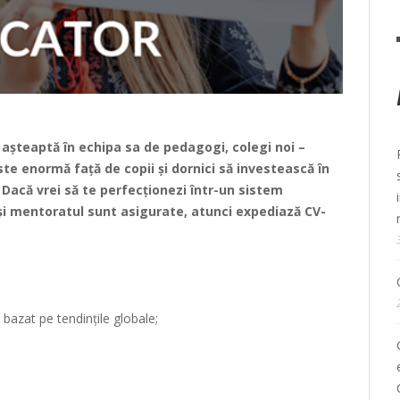
 așteaptă în echipa sa de pedagogi, colegi noi –
oste enormă față de copii și dornici să investească în
.
Dacă vrei să te perfecționezi într-un sistem
 și mentoratul sunt asigurate, atunci expediază CV-
bazat pe tendințile globale;