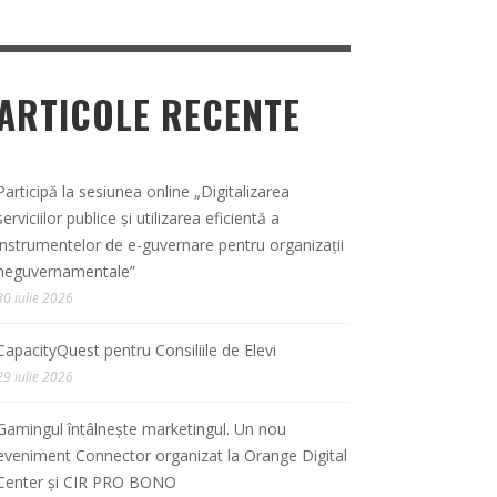
ARTICOLE RECENTE
Participă la sesiunea online „Digitalizarea
serviciilor publice și utilizarea eficientă a
instrumentelor de e-guvernare pentru organizații
neguvernamentale”
30 iulie 2026
CapacityQuest pentru Consiliile de Elevi
29 iulie 2026
Gamingul întâlnește marketingul. Un nou
eveniment Connector organizat la Orange Digital
Center și CIR PRO BONO