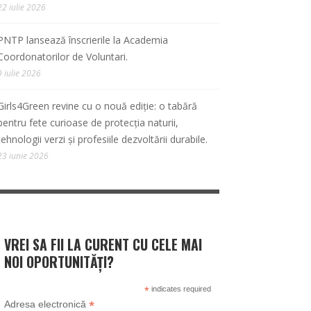
22 iulie 2026
PNTP lansează înscrierile la Academia
Coordonatorilor de Voluntari.
9 iulie 2026
Girls4Green revine cu o nouă ediție: o tabără
pentru fete curioase de protecția naturii,
tehnologii verzi și profesiile dezvoltării durabile.
23 iunie 2026
VREI SA FII LA CURENT CU CELE MAI
NOI OPORTUNITĂȚI?
*
indicates required
*
Adresa electronică