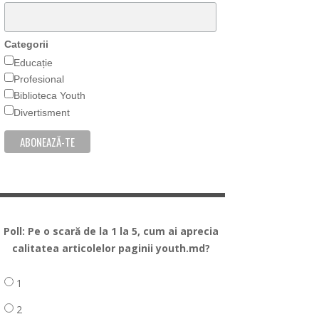
Categorii
Educație
Profesional
Biblioteca Youth
Divertisment
Poll: Pe o scară de la 1 la 5, cum ai aprecia
calitatea articolelor paginii youth.md?
1
2