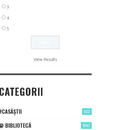
3
4
5
View Results
CATEGORII
#CASĂȘTII
632
BIBLIOTECĂ
1692