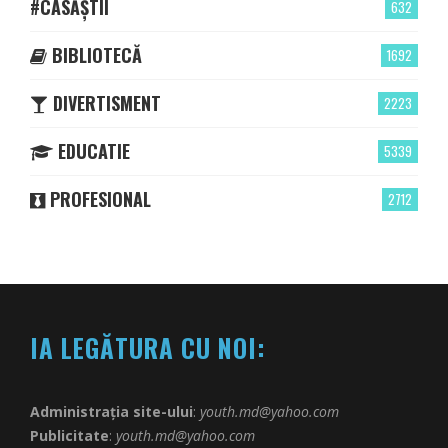
#CASĂȘTII
632
BIBLIOTECĂ
1692
DIVERTISMENT
2223
EDUCATIE
5339
PROFESIONAL
2712
IA LEGĂTURA CU NOI:
Administrația site-ului
:
youth.md@yahoo.com
Publicitate
:
youth.md@yahoo.com