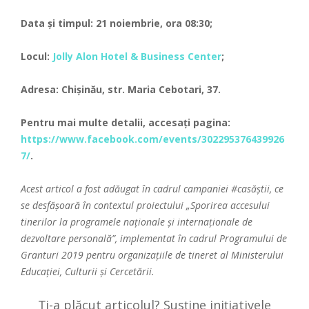
Data și timpul: 21 noiembrie, ora 08:30;
Locul:
Jolly Alon Hotel & Business Center
;
Adresa: Chișinău, str. Maria Cebotari, 37.
Pentru mai multe detalii, accesați pagina:
https://www.facebook.com/events/302295376439926
7/
.
Acest articol a fost adăugat în cadrul campaniei
#casăștii
, ce
se desfășoară în contextul proiectului „Sporirea accesului
tinerilor la programele naționale și internaționale de
dezvoltare personală”, implementat în cadrul Programului de
Granturi 2019 pentru organizațiile de tineret al Ministerului
Educației, Culturii și Cercetării.
Ți-a plăcut articolul? Susține inițiativele