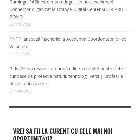
Gamingul întâlnește marketingul. Un nou eveniment
Connector organizat la Orange Digital Center și CIR PRO
BONO
22 iulie 2026
PNTP lansează înscrierile la Academia Coordonatorilor de
Voluntari.
9 iulie 2026
Girls4Green revine cu o nouă ediție: o tabără pentru fete
curioase de protecția naturii, tehnologii verzi și profesiile
dezvoltării durabile.
23 iunie 2026
VREI SA FII LA CURENT CU CELE MAI NOI
OPORTUNITĂȚI?