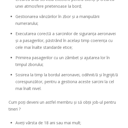
unei atmosfere prietenoase la bord;
Gestionarea vânzărilor în zbor și a manipulării
numerarului;
Executarea corectă a sarcinilor de siguranța aeronavei
și a pasagerilor, păstrând în același timp coerența cu
cele mai înalte standarde etice;
Primirea pasagerilor cu un zâmbet și ajutarea lor în
timpul zborului;
Sosirea la timp la bordul aeronavei, odihnit/ă și îngrijit/ă
corespunzător, pentru a gestiona aceste sarcini la cel
mai înalt nivel.
Cum poți deveni un astfel membru şi să obţii job-ul pentru
tineri ?
Aveți vârsta de 18 ani sau mai mult;