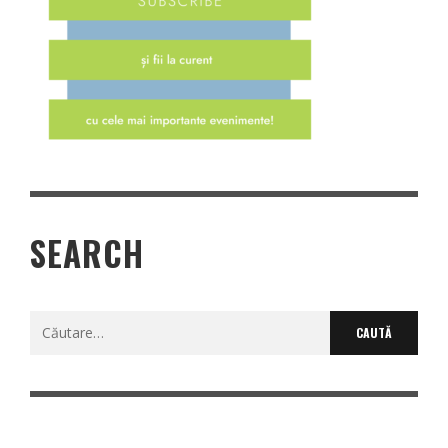
SEARCH
Caută
după: