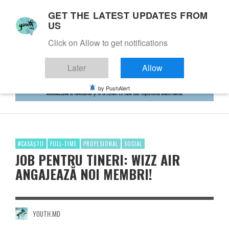
GET THE LATEST UPDATES FROM
US
Click on Allow to get notifications
Later
Allow
by PushAlert
#CASĂȘTII
FULL-TIME
PROFESIONAL
SOCIAL
JOB PENTRU TINERI: WIZZ AIR
ANGAJEAZĂ NOI MEMBRI!
YOUTH.MD