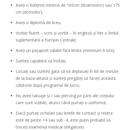
Aveți o înălțime minimă de 165cm (doamnelor) sau 175
cm (domnilor);
Aveți o diplomă de liceu;
Vorbiți fluent – scris și vorbit – în engleză și într-o limbă
suplimentară a Europei Centrale;
Aveți un pașaport valabil fără limită (minimum 6 luni);
Sunteți capabil/ă să înotați;
Locuiți sau sunteți gata să vă deplasați în 60 de minute
de la baza aleasă și sunteți pregătiți să faceți această
călătorie după programul de lucru;
Nu aveți tatuaje și / sau piercing pe părți ale corpului
care sunt vizibile, atunci când purtați o uniformă;
Dacă purtați ochelari sau lentile de contact și rețeta
este de peste +4 sau sub -4, este puțin probabil să
treceți examenul medical obligatoriu.