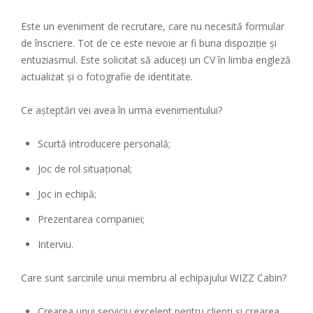
Este un eveniment de recrutare, care nu necesită formular
de înscriere. Tot de ce este nevoie ar fi buna dispoziție și
entuziasmul. Este solicitat să aduceţi un CV în limba engleză
actualizat și o fotografie de identitate.
Ce așteptări vei avea în urma evenimentului?
Scurtă introducere personală;
Joc de rol situațional;
Joc in echipă;
Prezentarea companiei;
Interviu.
Care sunt sarcinile unui membru al echipajului WIZZ Cabin?
Crearea unui serviciu excelent pentru clienți și crearea