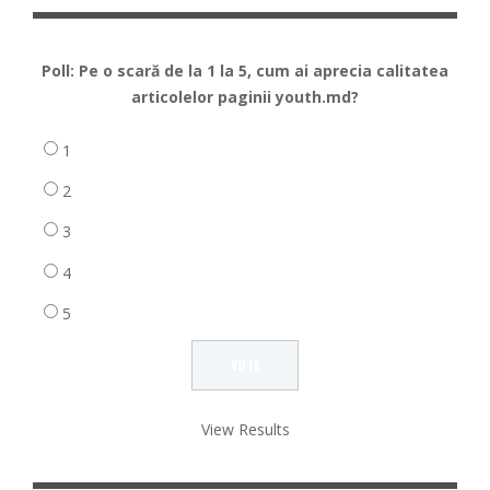
Poll: Pe o scară de la 1 la 5, cum ai aprecia calitatea
articolelor paginii youth.md?
1
2
3
4
5
View Results