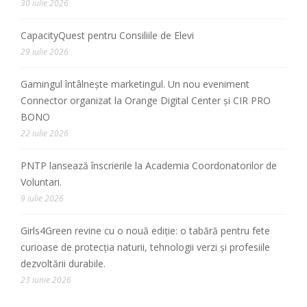
30 iulie 2026
CapacityQuest pentru Consiliile de Elevi
29 iulie 2026
Gamingul întâlnește marketingul. Un nou eveniment
Connector organizat la Orange Digital Center și CIR PRO
BONO
22 iulie 2026
PNTP lansează înscrierile la Academia Coordonatorilor de
Voluntari.
9 iulie 2026
Girls4Green revine cu o nouă ediție: o tabără pentru fete
curioase de protecția naturii, tehnologii verzi și profesiile
dezvoltării durabile.
23 iunie 2026