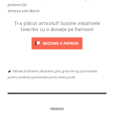
prietenii tăi!
Intrarea este liberă!
Ți-a plăcut articolul? Susține inițiativele
tinerilor cu o donație pe Patreon!
debate
Dezbatere
dezbateri
gmu
grow me up
oportunități
pentru studenți
oportunități pentru tineri
youth
PREVIOUS