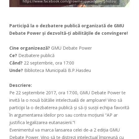
https://www.facebook.com/growmeupacademy/photos/
Participă la o dezbatere publică organizată de GMU
Debate Power și dezvoltă-ți abilitățile de convingere!
Cine organizează?
GMU Debate Power
Ce?
Dezbatere publică
Când?
​22 septembrie, ora 17:00
Unde?
Biblioteca Municipală B.P.Hasdeu
Descriere:
Pe 22 septembrie 2017, ora 17:00, GMU Debate Power te
invită la o nouă bătălie intelectuală de amploare! Vino să
participi la o dezbaterea publică și să-ți susții echipa favorită
în argumentarea ideilor pro sau contra moțiunii “AP ar
justifica legalizarea eutanasierii.”!
Evenimentul va marca lansarea celei de-a 2 ediția GMU
Debate Power. Vino să te distrezi intelectual împreună cu