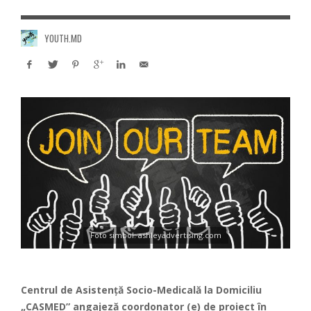
YOUTH.MD
Foto simbol: ashleyadvertising.com
Centrul de Asistență Socio-Medicală la Domiciliu
„CASMED” angajeză coordonator (e) de proiect
în