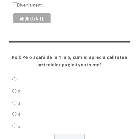
Divertisment
Poll: Pe o scară de la 1 la 5, cum ai aprecia calitatea
articolelor paginii youth.md?
1
2
3
4
5