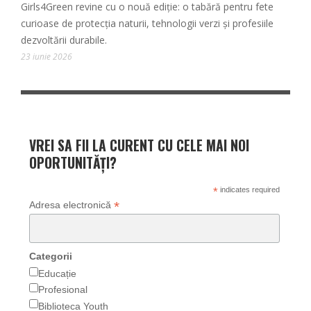
Girls4Green revine cu o nouă ediție: o tabără pentru fete
curioase de protecția naturii, tehnologii verzi și profesiile
dezvoltării durabile.
23 iunie 2026
VREI SA FII LA CURENT CU CELE MAI NOI
OPORTUNITĂȚI?
*
indicates required
*
Adresa electronică
Categorii
Educație
Profesional
Biblioteca Youth