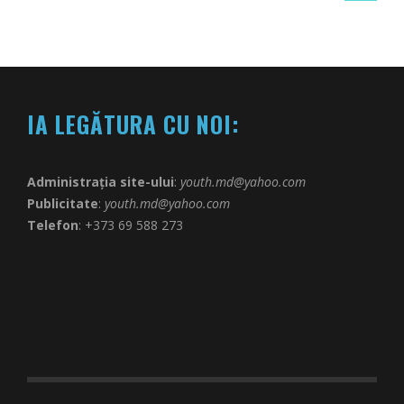
IA LEGĂTURA CU NOI:
Administrația site-ului
:
youth.md@yahoo.com
Publicitate
:
youth.md@yahoo.com
Telefon
: +373 69 588 273