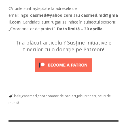
CV-urile sunt așteptate la adresele de
email:
ngo_casmed@yahoo.com
sau
casmed.md@gma
il.com
. Candidații sunt rugați să indice în subiectul scrisorii:
„Coordonator de proiect”.
Data limită – 30 aprilie.
Ți-a plăcut articolul? Susține inițiativele
tinerilor cu o donație pe Patreon!
bălți
casamed
coordonator de proiect
joburi tineri
locuri de
muncă