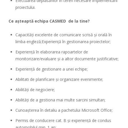
Efectuarea deplasărilor în teren necesare implementării
proiectului.
Ce așteaptă echipa CASMED de la tine?
Capacități excelente de comunicare scrisă și orală în
limba engleză;Experienţă în gestionarea proiectelor;
Experiență în elaborarea rapoartelor de
monitorizare/evaluare și a altor documente justificative;
Experienţă de gestionare a unei echipe;
Abilitati de planificare şi organizare evenimente;
Abilităţi de negociere;
Abilităţi de a gestiona mai multe sarcini simultan;
Cunoaşterea în detaliu a pachetului Microsoft Office;
Permis de conducere cat. B și experiență de condus
automobilul min. 1 an;