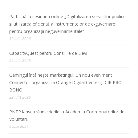
Participă la sesiunea online „Digitalizarea serviciilor publice
și utilizarea eficientă a instrumentelor de e-guvernare
pentru organizații neguvernamentale”
30 iulie 2026
CapacityQuest pentru Consiliile de Elevi
29 iulie 2026
Gamingul întâlnește marketingul. Un nou eveniment
Connector organizat la Orange Digital Center și CIR PRO
BONO
22 iulie 2026
PNTP lansează înscrierile la Academia Coordonatorilor de
Voluntari.
9 iulie 2026