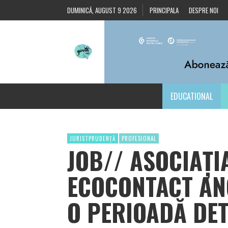
DUMINICĂ, AUGUST 9 2026
PRINCIPALA
DESPRE NOI
EDUCATIONAL
JURISTPRUDENȚĂ
PROFESIONAL
JOB// ASOCIAȚI
ECOCONTACT AN
O PERIOADĂ DE