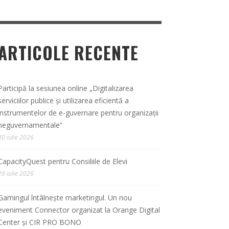
ARTICOLE RECENTE
Participă la sesiunea online „Digitalizarea
serviciilor publice și utilizarea eficientă a
instrumentelor de e-guvernare pentru organizații
neguvernamentale”
30 iulie 2026
CapacityQuest pentru Consiliile de Elevi
29 iulie 2026
Gamingul întâlnește marketingul. Un nou
eveniment Connector organizat la Orange Digital
Center și CIR PRO BONO