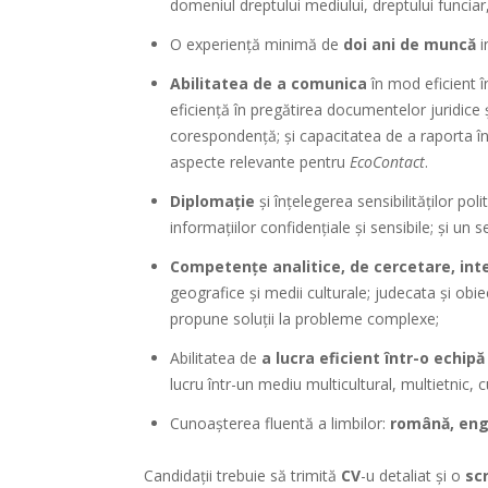
domeniul dreptului mediului, dreptului funciar,
O experiență minimă de
doi ani de muncă
i
Abilitatea de a comunica
în mod eficient în
eficiență în pregătirea documentelor juridice și
corespondență; și capacitatea de a raporta în m
aspecte relevante pentru
EcoContact
.
Diplomație
și înțelegerea sensibilităților pol
informațiilor confidențiale și sensibile; și un 
Competențe analitice, de cercetare, int
geografice și medii culturale; judecata și obi
propune soluții la probleme complexe;
Abilitatea de
a lucra eficient într-o echipă
lucru într-un mediu multicultural, multietnic, c
Cunoașterea fluentă a limbilor:
română, engl
Candidații trebuie să trimită
CV
-u detaliat și o
sc