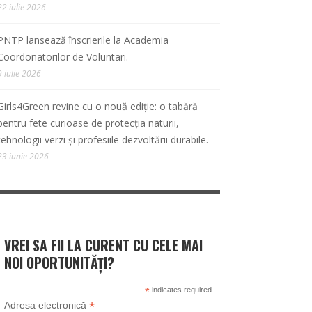
22 iulie 2026
PNTP lansează înscrierile la Academia
Coordonatorilor de Voluntari.
9 iulie 2026
Girls4Green revine cu o nouă ediție: o tabără
pentru fete curioase de protecția naturii,
tehnologii verzi și profesiile dezvoltării durabile.
23 iunie 2026
VREI SA FII LA CURENT CU CELE MAI
NOI OPORTUNITĂȚI?
*
indicates required
*
Adresa electronică