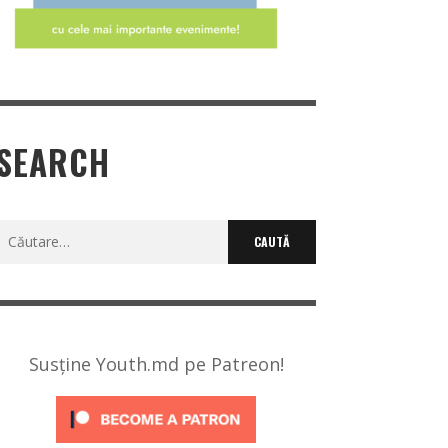
SEARCH
Caută
după:
Susține Youth.md pe Patreon!