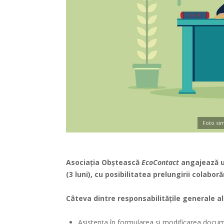
Foto si
Asociația Obștească
EcoContact
angajează un
(3 luni), cu posibilitatea prelungirii colaboră
Câteva dintre responsabilitățile generale al
Asistența în formularea și modificarea docume