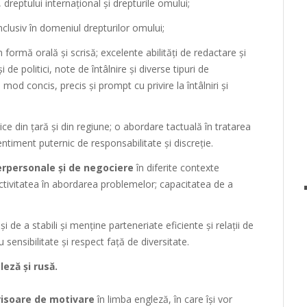
 dreptului internațional și drepturile omului;
nclusiv în domeniul drepturilor omului;
 formă orală și scrisă; excelente abilități de redactare și
 de politici, note de întâlnire și diverse tipuri de
od concis, precis și prompt cu privire la întâlniri și
itice din țară și din regiune; o abordare tactuală în tratarea
sentiment puternic de responsabilitate și discreție.
erpersonale și de negociere
în diferite contexte
ectivitatea în abordarea problemelor; capacitatea de a
și de a stabili și menține parteneriate eficiente și relații de
u sensibilitate și respect față de diversitate.
eză și rusă.
risoare de motivare
în limba engleză, în care își vor