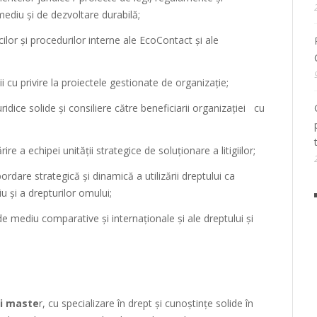
ediu și de dezvoltare durabilă;
cilor și procedurilor interne ale EcoContact și ale
ii cu privire la proiectele gestionate de organizație;
ridice solide și consiliere către beneficiarii organizației cu
ire a echipei unității strategice de soluționare a litigiilor;
are strategică și dinamică a utilizării dreptului ca
 și a drepturilor omului;
de mediu comparative și internaționale și ale dreptului și
și maste
r, cu specializare în drept și cunoștințe solide în