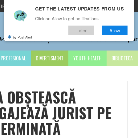
TERMENI ȘI CONDIȚII
CONTACTE
GET THE LATEST UPDATES FROM US
Click on Allow to get notifications
Later
Allow
by PushAlert
PROFESIONAL
DIVERTISMENT
YOUTH HEALTH
BIBLIOTECA
A OBȘTEASCĂ
GAJEAZĂ JURIST PE
TERMINATĂ