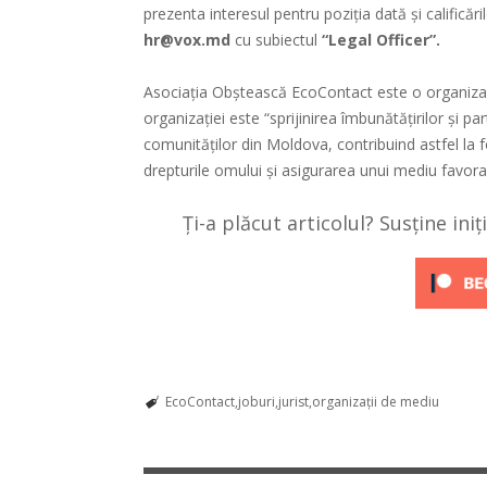
prezenta interesul pentru poziția dată și calificăr
hr@vox.md
cu subiectul
“Legal Officer”.
Asociația Obștească EcoContact este o organizați
organizației este “sprijinirea îmbunătățirilor și 
comunităților din Moldova, contribuind astfel la 
drepturile omului și asigurarea unui mediu favorab
Ți-a plăcut articolul? Susține ini
EcoContact
joburi
jurist
organizații de mediu