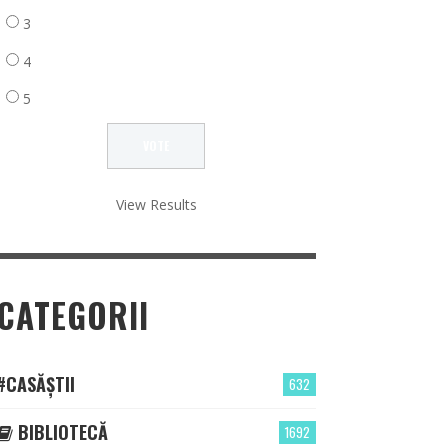
3
4
5
View Results
CATEGORII
#CASĂȘTII
632
BIBLIOTECĂ
1692