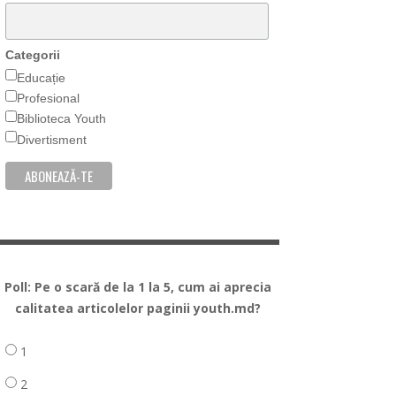
Categorii
Educație
Profesional
Biblioteca Youth
Divertisment
Poll: Pe o scară de la 1 la 5, cum ai aprecia
calitatea articolelor paginii youth.md?
1
2