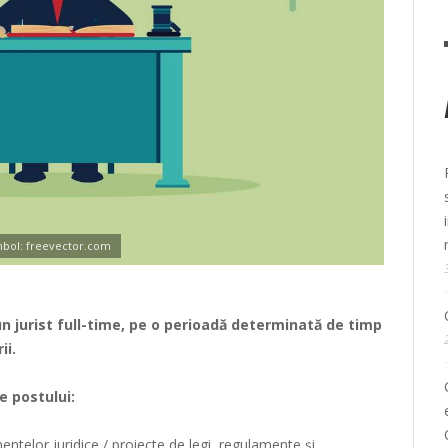
mbol: freevector.com
 jurist full-time, pe o perioadă determinată de timp
rii.
e postului:
ntelor juridice / proiecte de legi, regulamente și