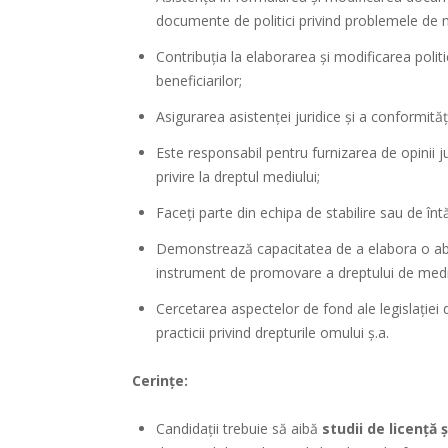
documente de politici privind problemele de m
Contribuția la elaborarea și modificarea politi
beneficiarilor;
Asigurarea asistenței juridice și a conformităț
Este responsabil pentru furnizarea de opinii ju
privire la dreptul mediului;
Faceți parte din echipa de stabilire sau de întăr
Demonstrează capacitatea de a elabora o abord
instrument de promovare a dreptului de mediu
Cercetarea aspectelor de fond ale legislației 
practicii privind drepturile omului ș.a.
Cerințe:
Candidații trebuie să aibă
studii de licență 