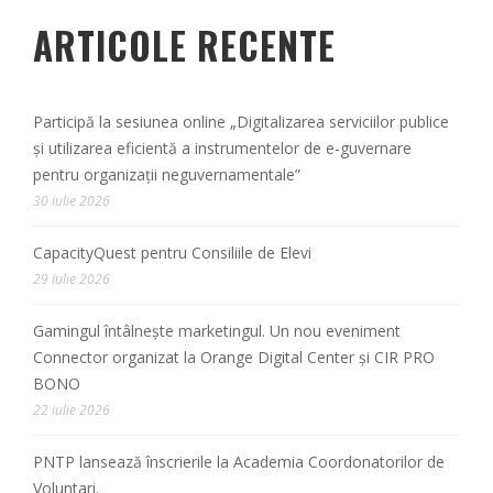
ARTICOLE RECENTE
Participă la sesiunea online „Digitalizarea serviciilor publice
și utilizarea eficientă a instrumentelor de e-guvernare
pentru organizații neguvernamentale”
30 iulie 2026
CapacityQuest pentru Consiliile de Elevi
29 iulie 2026
Gamingul întâlnește marketingul. Un nou eveniment
Connector organizat la Orange Digital Center și CIR PRO
BONO
22 iulie 2026
PNTP lansează înscrierile la Academia Coordonatorilor de
Voluntari.