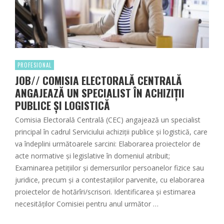
PROFESIONAL
JOB// COMISIA ELECTORALĂ CENTRALĂ
ANGAJEAZĂ UN SPECIALIST ÎN ACHIZIȚII
PUBLICE ȘI LOGISTICĂ
Comisia Electorală Centrală (CEC) angajează un specialist
principal în cadrul Serviciului achiziții publice și logistică, care
va îndeplini următoarele sarcini: Elaborarea proiectelor de
acte normative şi legislative în domeniul atribuit;
Examinarea petiţiilor şi demersurilor persoanelor fizice sau
juridice, precum şi a contestaţiilor parvenite, cu elaborarea
proiectelor de hotărîri/scrisori. Identificarea și estimarea
necesităților Comisiei pentru anul următor …