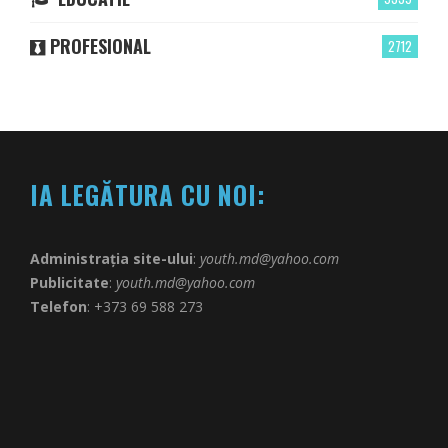
PROFESIONAL
2712
IA LEGĂTURA CU NOI:
Administrația site-ului
:
youth.md@yahoo.com
Publicitate
:
youth.md@yahoo.com
Telefon
: +373 69 588 273