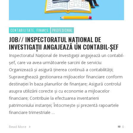
CONTABILITATE, FINANȚE
PROFESIONAL
JOB// INSPECTORATUL NAȚIONAL DE
INVESTIGAȚII ANGAJEAZĂ UN CONTABIL-ȘEF
Inspectoratul Naţional de Investigaţii angajează un contabil-
șef, care va avea următoarele sarcini de serviciu:
Organizează şi asigură ţinerea continuă a contabilităţii;
Supraveghează gestionarea mijloacelor financiare conform
destinaţiei în baza planurilor de finanţare; Asigură controlul
asupra utilizării corecte şi cu economie a mijloacelor
financiare; Contribuie la efectuarea inventarierii
patrimoniului instanţei; Întocmește şi prezentă rapoartele
financiare trimestriale …
Read More
0