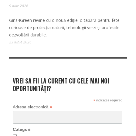
9 iulie 2026
Girls4Green revine cu o nouă ediție: o tabără pentru fete
curioase de protecția naturii, tehnologii verzi și profesiile
dezvoltării durabile.
23 iunie 2026
VREI SA FII LA CURENT CU CELE MAI NOI
OPORTUNITĂȚI?
*
indicates required
*
Adresa electronică
Categorii