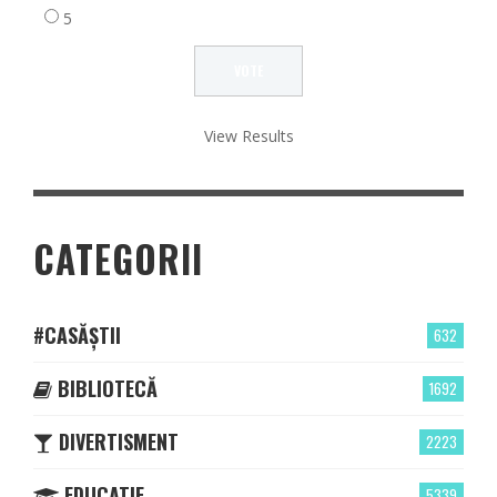
5
View Results
CATEGORII
#CASĂȘTII
632
BIBLIOTECĂ
1692
DIVERTISMENT
2223
EDUCATIE
5339