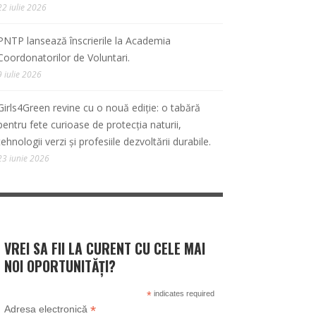
22 iulie 2026
PNTP lansează înscrierile la Academia
Coordonatorilor de Voluntari.
9 iulie 2026
Girls4Green revine cu o nouă ediție: o tabără
pentru fete curioase de protecția naturii,
tehnologii verzi și profesiile dezvoltării durabile.
23 iunie 2026
VREI SA FII LA CURENT CU CELE MAI
NOI OPORTUNITĂȚI?
*
indicates required
*
Adresa electronică