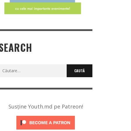
SEARCH
Caută
după:
Susține Youth.md pe Patreon!