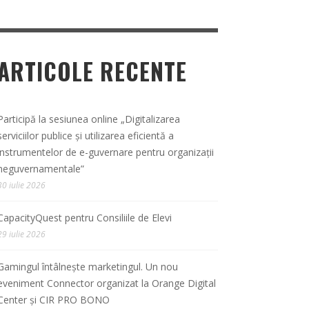
ARTICOLE RECENTE
Participă la sesiunea online „Digitalizarea
serviciilor publice și utilizarea eficientă a
instrumentelor de e-guvernare pentru organizații
neguvernamentale”
30 iulie 2026
CapacityQuest pentru Consiliile de Elevi
29 iulie 2026
Gamingul întâlnește marketingul. Un nou
eveniment Connector organizat la Orange Digital
Center și CIR PRO BONO