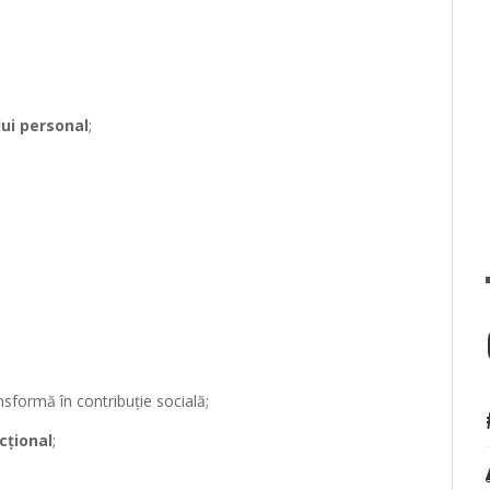
lui personal
;
nsformă în contribuție socială;
cțional
;