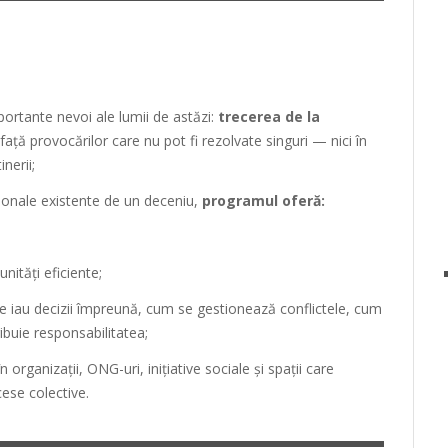
portante nevoi ale lumii de astăzi:
trecerea de la
față provocărilor care nu pot fi rezolvate singuri — nici în
inerii;
ționale existente de un deceniu,
programul oferă:
ități eficiente;
se iau decizii împreună, cum se gestionează conflictele, cum
ibuie responsabilitatea;
 în organizații, ONG-uri, inițiative sociale și spații care
cese colective.