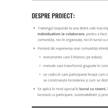
DESPRE PROIECT
:
Trainingul răspunde la una dintre cele mai im
individualism la colaborare
, pentru a face 
comunități, nici în organizații, nici în lucrul cu t
Pornind din experiența unei comunități inten
instrumente care îi întăresc pe indivizi;
metode care transformă grupurile în comun
un cadru în care participanții învață cum 
se construiește încrederea și cum se distr
Se aplică în mod special în
lucrul cu tinerii
,
lucrează cu participare, sustenabilitate și pro