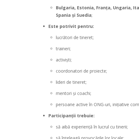
Bulgaria, Estonia, Franța, Ungaria, It
Spania și Suedia
;
Este potrivit pentru:
lucrători de tineret;
traineri;
activiști;
coordonatori de proiecte;
lideri de tineret;
mentori și coachi;
persoane active în ONG-uri, inițiative com
Participanții trebuie:
să aibă experiență în lucrul cu tinerii;
să înțeleagă provocările lor locale;