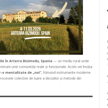
ile în Arterra Bizimodu, Spania
— un mediu rural unde
struirii unei comunități reale și funcționale. Acolo vei învăța
r-o mentalitate de „noi”
, folosind instrumente moderne
ocesele colective de luare a deciziilor și metode din