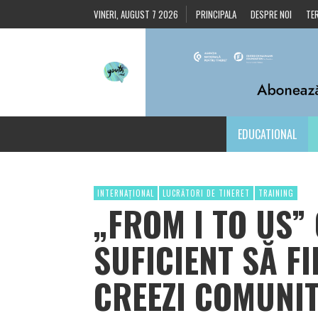
VINERI, AUGUST 7 2026
PRINCIPALA
DESPRE NOI
TER
EDUCATIONAL
INTERNAȚIONAL
LUCRĂTORI DE TINERET
TRAINING
„FROM I TO US”
SUFICIENT SĂ FI
CREEZI COMUNIT