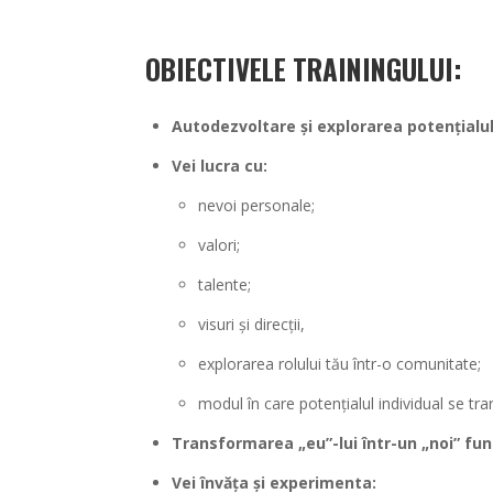
OBIECTIVELE TRAININGULUI
:
Autodezvoltare și explorarea potențialu
Vei lucra cu:
nevoi personale;
valori;
talente;
visuri și direcții,
explorarea rolului tău într-o comunitate;
modul în care potențialul individual se tra
Transformarea „eu”-lui într-un „noi” fun
Vei învăța și experimenta: