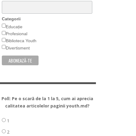
Categorii
Educație
Profesional
Biblioteca Youth
Divertisment
Poll: Pe o scară de la 1 la 5, cum ai aprecia
calitatea articolelor paginii youth.md?
1
2