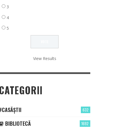
3
4
5
View Results
CATEGORII
#CASĂȘTII
632
BIBLIOTECĂ
1692