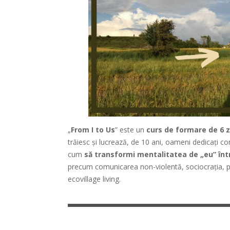
„
From I to Us
” este un
curs de formare de 6 z
trăiesc și lucrează, de 10 ani, oameni dedicați con
cum
să transformi mentalitatea de „eu” înt
precum comunicarea non-violentă, sociocrația, pr
ecovillage living.