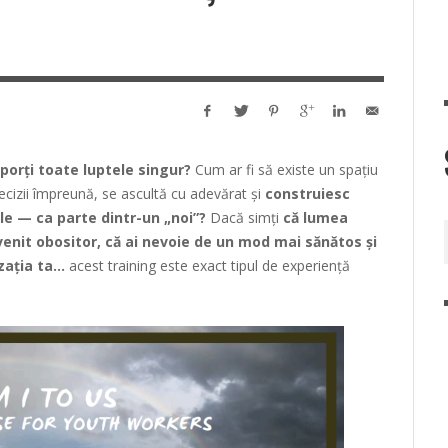
porți toate luptele singur?
Cum ar fi să existe un spațiu
decizii împreună, se ascultă cu adevărat și
construiesc
le — ca parte dintr-un „noi”?
Dacă simți
că lumea
enit obositor, că ai nevoie de un mod mai sănătos și
izația ta…
acest training este exact tipul de experiență