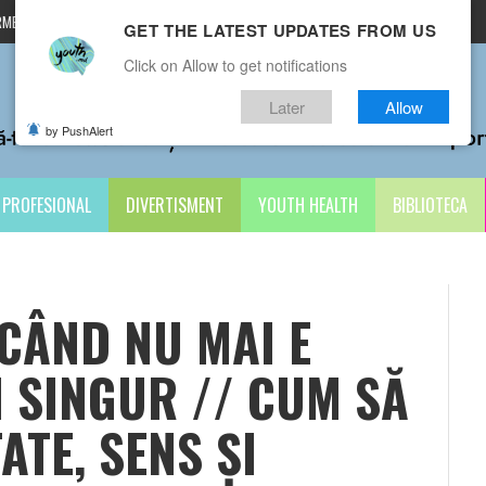
MENI ȘI CONDIȚII
CONTACTE
GET THE LATEST UPDATES FROM US
Click on Allow to get notifications
Later
Allow
by PushAlert
PROFESIONAL
DIVERTISMENT
YOUTH HEALTH
BIBLIOTECA
 CÂND NU MAI E
I SINGUR // CUM SĂ
ATE, SENS ȘI