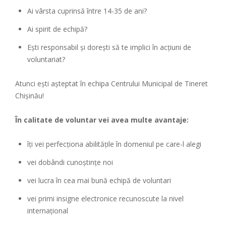
Ai vârsta cuprinsă între 14-35 de ani?
Ai spirit de echipă?
Ești responsabil și dorești să te implici în acțiuni de
voluntariat?
Atunci ești așteptat în echipa Centrului Municipal de Tineret
Chișinău!
În calitate de voluntar vei avea multe avantaje:
îți vei perfecționa abilitățile în domeniul pe care-l alegi
vei dobândi cunoștințe noi
vei lucra în cea mai bună echipă de voluntari
vei primi insigne electronice recunoscute la nivel
internațional