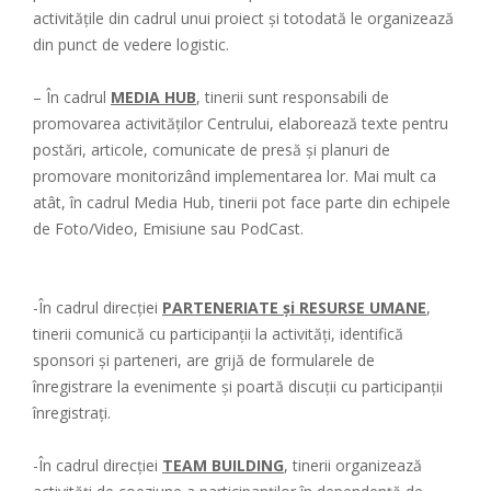
activitățile din cadrul unui proiect şi totodată le organizează
din punct de vedere logistic.
– În cadrul
MEDIA HUB
, tinerii sunt responsabili de
promovarea activităților Centrului, elaborează texte pentru
postări, articole, comunicate de presă și planuri de
promovare monitorizând implementarea lor. Mai mult ca
atât, în cadrul Media Hub, tinerii pot face parte din echipele
de Foto/Video, Emisiune sau PodCast.
-În cadrul direcției
PARTENERIATE și RESURSE UMANE
,
tinerii comunică cu participanții la activități, identifică
sponsori şi parteneri, are grijă de formularele de
înregistrare la evenimente și poartă discuții cu participanții
înregistrați.
-În cadrul direcției
TEAM BUILDING
, tinerii organizează