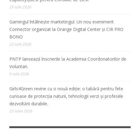
29 iulie 2026
Gamingul întâlnește marketingul. Un nou eveniment
Connector organizat la Orange Digital Center și CIR PRO
BONO
22 iulie 2026
PNTP lansează înscrierile la Academia Coordonatorilor de
Voluntari.
9 iulie 2026
Girls4Green revine cu o nouă ediție: o tabără pentru fete
curioase de protecția naturii, tehnologii verzi și profesiile
dezvoltării durabile.
23 iunie 2026