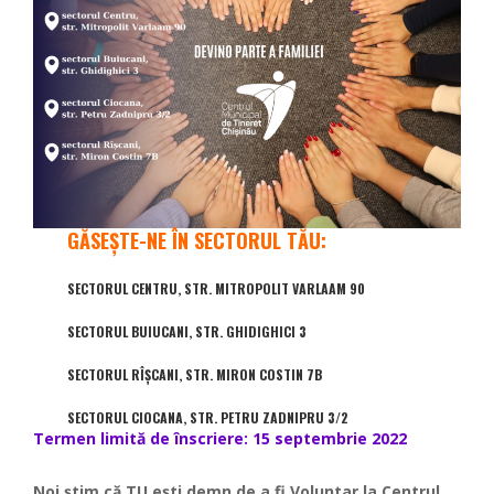
GĂSEȘTE-NE ÎN SECTORUL TĂU:
SECTORUL CENTRU, STR. MITROPOLIT VARLAAM 90
SECTORUL BUIUCANI, STR. GHIDIGHICI 3
SECTORUL RÎȘCANI, STR. MIRON COSTIN 7B
SECTORUL CIOCANA, STR. PETRU ZADNIPRU 3/2
Termen limită de înscriere: 15 septembrie 2022
Noi ştim că TU eşti demn de a fi Voluntar la Centrul