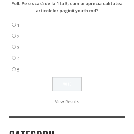
Poll: Pe o scară de la 1 la 5, cum ai aprecia calitatea
articolelor paginii youth.md?
1
2
3
4
5
View Results