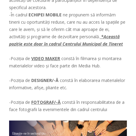
activități de coeziune a participanților în dependență de
specificul acestora.
-În cadrul
ECHIPEI MOBILE
ne propunem să informăm
tinerii cu oportunități reduse, care nu au acces la spațiile pe
care le avem, și să le oferim cât mai aproape de ei,
activități și programe de dezvoltare personală.
*Această
poziție este doar în cadrul Centrului Municipal de Tineret
-Poziția de
VIDEO MAKER
constă în filmarea şi montarea
materialelor video și face parte din Media Hub.
-Poziția de
DESIGNER/-Ă
constă în elaborarea materialelor
informative, afișe, pliante etc.
-Poziția de
FOTOGRAF/-Ă
constă în responsabilitatea de a
face fotografii la evenimentele din cadrul centrului