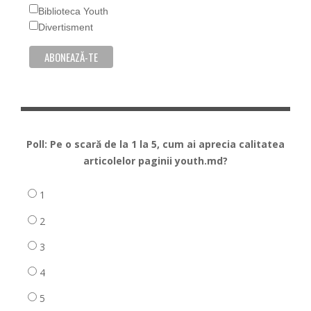
Biblioteca Youth
Divertisment
Poll: Pe o scară de la 1 la 5, cum ai aprecia calitatea
articolelor paginii youth.md?
1
2
3
4
5