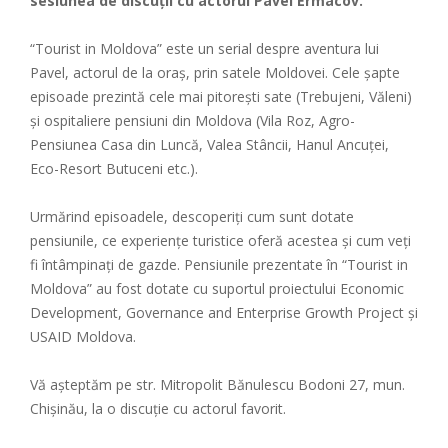
sesiunea de discuții cu actorul Pavel Ermacov.
“Tourist in Moldova” este un serial despre aventura lui
Pavel, actorul de la oraș, prin satele Moldovei. Cele șapte
episoade prezintă cele mai pitorești sate (Trebujeni, Văleni)
și ospitaliere pensiuni din Moldova (Vila Roz, Agro-
Pensiunea Casa din Luncă, Valea Stâncii, Hanul Ancuței,
Eco-Resort Butuceni etc.).
Urmărind episoadele, descoperiți cum sunt dotate
pensiunile, ce experiențe turistice oferă acestea și cum veți
fi întâmpinați de gazde. Pensiunile prezentate în “Tourist in
Moldova” au fost dotate cu suportul proiectului Economic
Development, Governance and Enterprise Growth Project și
USAID Moldova.
Vă așteptăm pe str. Mitropolit Bănulescu Bodoni 27, mun.
Chișinău, la o discuție cu actorul favorit.