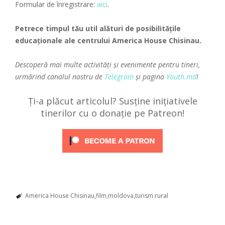
Formular de înregistrare:
aici
.
Petrece timpul tău util alături de posibilitățile
educaționale ale centrului America House Chisinau.
Descoperă mai multe activități și evenimente pentru tineri,
urmărind canalul nostru de
Telegram
și pagina
Youth.md
!
Ți-a plăcut articolul? Susține inițiativele
tinerilor cu o donație pe Patreon!
America House Chisinau
film
moldova
turism rural