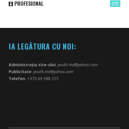
PROFESIONAL
2712
IA LEGĂTURA CU NOI:
Administrația site-ului
:
youth.md@yahoo.com
Publicitate
:
youth.md@yahoo.com
Telefon
: +373 69 588 273