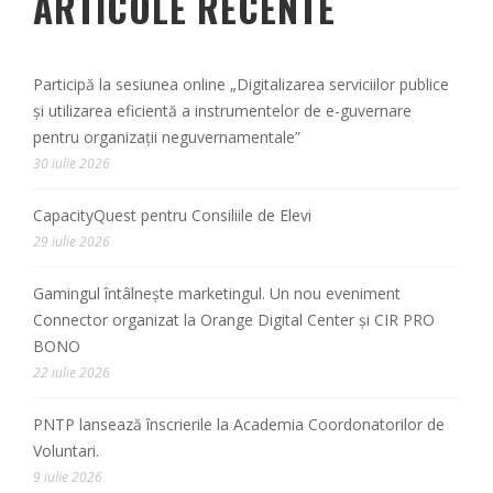
ARTICOLE RECENTE
Participă la sesiunea online „Digitalizarea serviciilor publice
și utilizarea eficientă a instrumentelor de e-guvernare
pentru organizații neguvernamentale”
30 iulie 2026
CapacityQuest pentru Consiliile de Elevi
29 iulie 2026
Gamingul întâlnește marketingul. Un nou eveniment
Connector organizat la Orange Digital Center și CIR PRO
BONO
22 iulie 2026
PNTP lansează înscrierile la Academia Coordonatorilor de
Voluntari.
9 iulie 2026