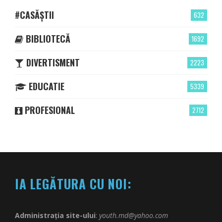
#CASĂȘTII
632
BIBLIOTECĂ
1692
DIVERTISMENT
2223
EDUCATIE
5339
PROFESIONAL
2712
IA LEGĂTURA CU NOI:
Administrația site-ului
:
youth.md@yahoo.com