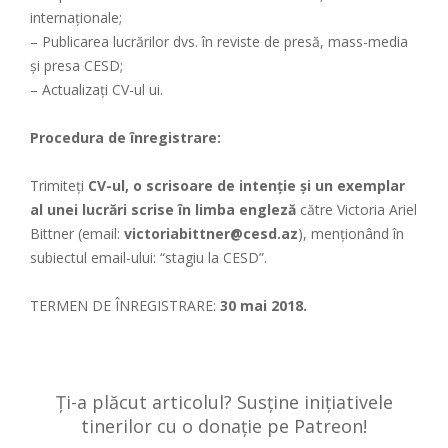
internaționale;
– Publicarea lucrărilor dvs. în reviste de presă, mass-media
și presa CESD;
– Actualizați CV-ul ui.
Procedura de înregistrare:
Trimiteți
CV-ul, o scrisoare de intenție și un exemplar
al unei lucrări scrise în limba engleză
către Victoria Ariel
Bittner (email:
victoriabittner@cesd.az
), menționând în
subiectul email-ului: “stagiu la CESD”.
TERMEN DE ÎNREGISTRARE:
30 mai 2018.
Ți-a plăcut articolul? Susține inițiativele
tinerilor cu o donație pe Patreon!