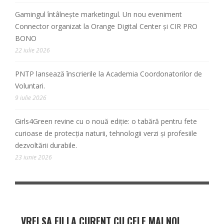
Gamingul întâlnește marketingul. Un nou eveniment
Connector organizat la Orange Digital Center și CIR PRO
BONO
22 iulie 2026
PNTP lansează înscrierile la Academia Coordonatorilor de
Voluntari.
9 iulie 2026
Girls4Green revine cu o nouă ediție: o tabără pentru fete
curioase de protecția naturii, tehnologii verzi și profesiile
dezvoltării durabile.
23 iunie 2026
VREI SA FII LA CURENT CU CELE MAI NOI