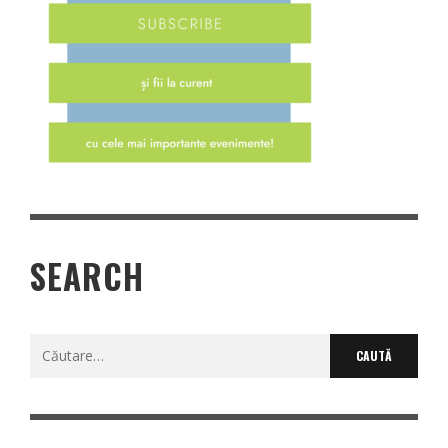
SEARCH
Caută
după: