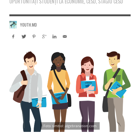
OPORTUNITĂȚI STUDENȚI LA ECONOMIE, CESD, STAGIU CESD
YOUTH.MD
Foto simbol: algebranation.com