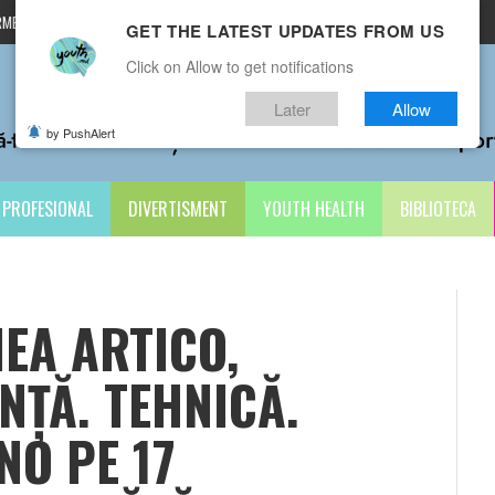
MENI ȘI CONDIȚII
CONTACTE
GET THE LATEST UPDATES FROM US
Click on Allow to get notifications
Later
Allow
by PushAlert
PROFESIONAL
DIVERTISMENT
YOUTH HEALTH
BIBLIOTECA
EA ARTICO,
NȚĂ. TEHNICĂ.
NO PE 17