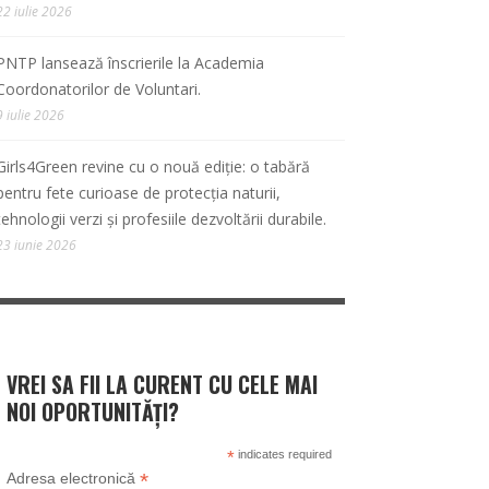
22 iulie 2026
PNTP lansează înscrierile la Academia
Coordonatorilor de Voluntari.
9 iulie 2026
Girls4Green revine cu o nouă ediție: o tabără
pentru fete curioase de protecția naturii,
tehnologii verzi și profesiile dezvoltării durabile.
23 iunie 2026
VREI SA FII LA CURENT CU CELE MAI
NOI OPORTUNITĂȚI?
*
indicates required
*
Adresa electronică