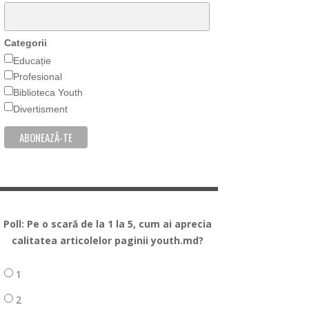
Categorii
Educație
Profesional
Biblioteca Youth
Divertisment
Poll: Pe o scară de la 1 la 5, cum ai aprecia
calitatea articolelor paginii youth.md?
1
2