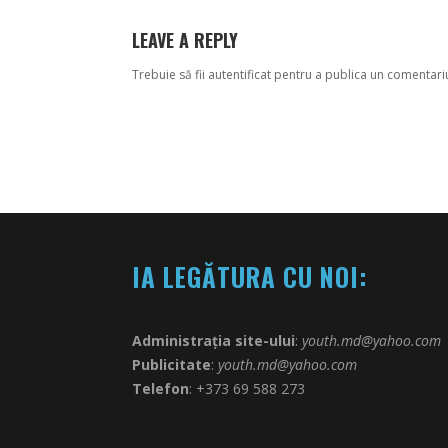
LEAVE A REPLY
Trebuie să fii
autentificat
pentru a publica un comentari
IA LEGĂTURA CU NOI:
Administrația site-ului
:
youth.md@yahoo.com
Publicitate
:
youth.md@yahoo.com
Telefon
: +373 69 588 273