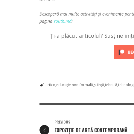
Descoperă mai multe activități și evenimente pent
pagina
Youth.md
!
Ți-a plăcut articolul? Susține ini
artico
educație non-formală
știință
tehnică
tehnologi
PREVIOUS
EXPOZIȚIE DE ARTĂ CONTEMPORANĂ