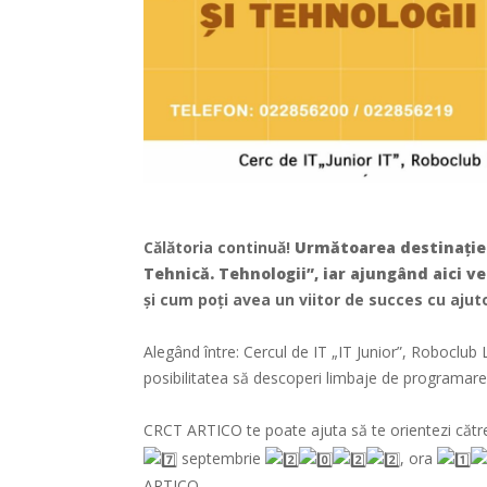
Călătoria continuă!
Următoarea destinație 
Tehnică. Tehnologii”, iar ajungând aici ve
și cum poți avea un viitor de succes cu ajuto
Alegând între: Cercul de IT „IT Junior”, Robocl
posibilitatea să descoperi limbaje de programare,
CRCT ARTICO te poate ajuta să te orientezi către
septembrie
, ora
ARTICO.