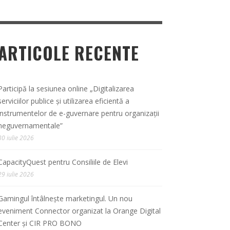
ARTICOLE RECENTE
Participă la sesiunea online „Digitalizarea
serviciilor publice și utilizarea eficientă a
instrumentelor de e-guvernare pentru organizații
neguvernamentale”
30 iulie 2026
CapacityQuest pentru Consiliile de Elevi
29 iulie 2026
Gamingul întâlnește marketingul. Un nou
eveniment Connector organizat la Orange Digital
Center și CIR PRO BONO