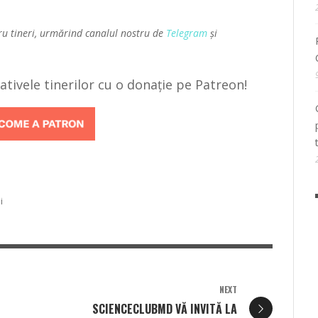
ru tineri, urmărind canalul nostru de
Telegram
și
țiativele tinerilor cu o donație pe Patreon!
i
NEXT
SCIENCECLUBMD VĂ INVITĂ LA