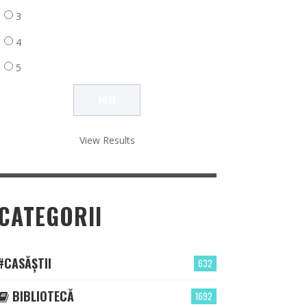
3
4
5
View Results
CATEGORII
#CASĂȘTII
632
BIBLIOTECĂ
1692