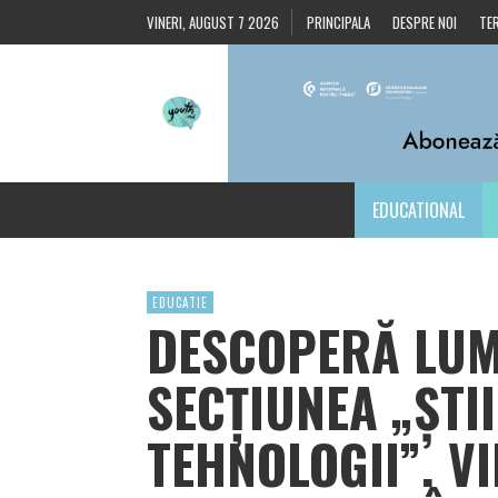
VINERI, AUGUST 7 2026
PRINCIPALA
DESPRE NOI
TER
EDUCATIONAL
EDUCATIE
DESCOPERĂ LUM
SECȚIUNEA „ȘTII
TEHNOLOGII”. VI