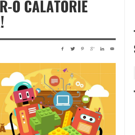
R-O CĂLĂTORIE
!