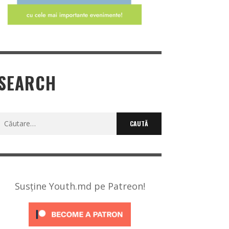
SEARCH
Caută
după:
Susține Youth.md pe Patreon!