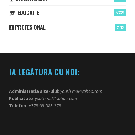
EDUCATIE
5339
PROFESIONAL
2712
IA LEGĂTURA CU NOI:
Administrația site-ului
:
youth.md@yahoo.com
Publicitate
:
youth.md@yahoo.com
Telefon
: +373 69 588 273