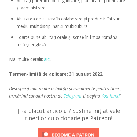
Abilități puternice de organizare, planificare, prioritizare
și administrare;
Abilitatea de a lucra în colaborare și productiv într-un
mediu multidisciplinar și multicultural;
Foarte bune abilități orale și scrise în limba română,
rusă și engleză.
Mai multe detalii:
aici
.
Termen-limită de aplicare: 31 august 2022.
Descoperă mai multe activități și evenimente pentru tineri,
urmărind canalul nostru de
Telegram
și pagina
Youth.md
!
Ți-a plăcut articolul? Susține inițiativele
tinerilor cu o donație pe Patreon!