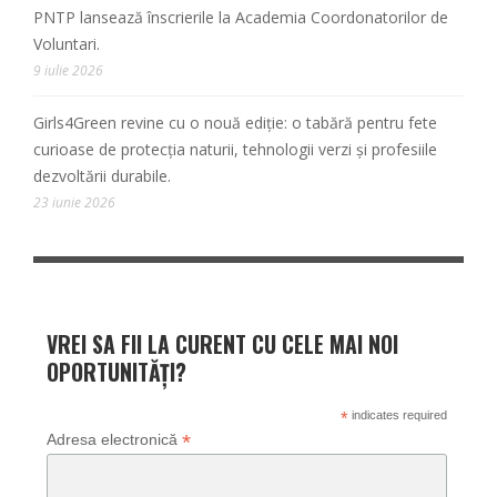
PNTP lansează înscrierile la Academia Coordonatorilor de
Voluntari.
9 iulie 2026
Girls4Green revine cu o nouă ediție: o tabără pentru fete
curioase de protecția naturii, tehnologii verzi și profesiile
dezvoltării durabile.
23 iunie 2026
VREI SA FII LA CURENT CU CELE MAI NOI
OPORTUNITĂȚI?
*
indicates required
*
Adresa electronică