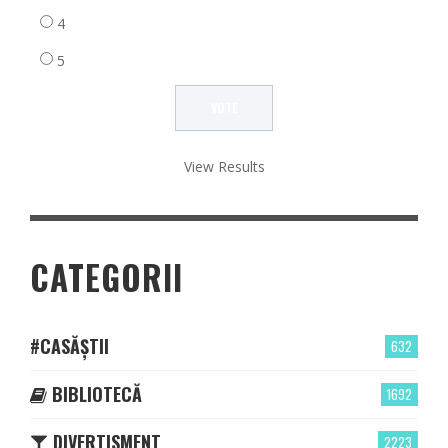
4
5
View Results
CATEGORII
#CASĂȘTII
632
BIBLIOTECĂ
1692
DIVERTISMENT
2223