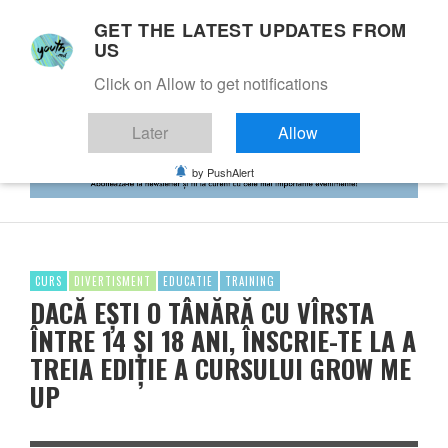
GET THE LATEST UPDATES FROM
US
Click on Allow to get notifications
Later
Allow
by PushAlert
CURS
DIVERTISMENT
EDUCATIE
TRAINING
DACĂ EȘTI O TÂNĂRĂ CU VÎRSTA
ÎNTRE 14 ȘI 18 ANI, ÎNSCRIE-TE LA A
TREIA EDIȚIE A CURSULUI GROW ME
UP