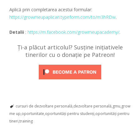
Aplică prin completarea acestui formular:
https://growmeupaplicari.typeform.com/to/m3hRDw
.
Detalii
:
https://m.facebook.com/growmeupacademy/
.
Ți-a plăcut articolul? Susține inițiativele
tinerilor cu o donație pe Patreon!
cursuri de dezvoltare personală
dezvoltare personală
gmu
grow
me up
oportunitate
oportunități pentru studenți
oportunități pentru
tineri
training