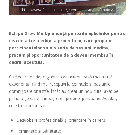
https://www.facebook.com/growmeupacademy/photos/
Echipa Grow Me Up anunță perioada aplicărilor pentru
cea de a treia ediție a proiectului, care propune
participantelor sale o serie de sesiuni inedite,
precum și oportunitatea de a deveni membru în
cadrul acestuia.
Cu fiecare ediție, organizatorii acumulează mai multă
experiență, fiind mai receptivi la cerințele și pasiunile
domnișoarelor astfel încât au creat un nou curs, axat pe
psihologie și pe cunoașterea propriei persoane. Așadar,
cele trei cursuri sunt :
Dezvoltare profesională și orientare în carieră;
Feminitate și Sănătate;