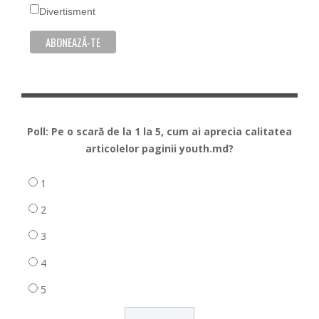
Divertisment
Poll: Pe o scară de la 1 la 5, cum ai aprecia calitatea
articolelor paginii youth.md?
1
2
3
4
5