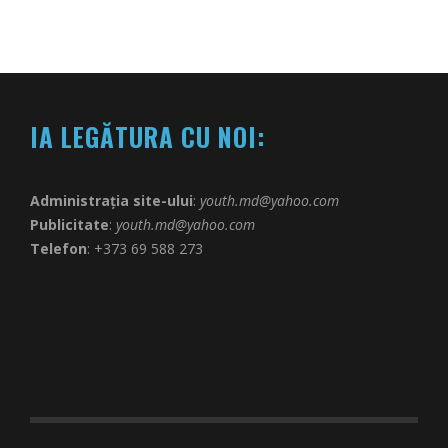
IA LEGĂTURA CU NOI:
Administrația site-ului
:
youth.md@yahoo.com
Publicitate
:
youth.md@yahoo.com
Telefon
: +373 69 588 273