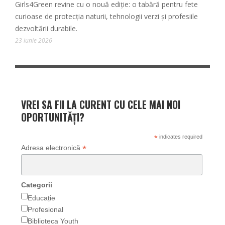
Girls4Green revine cu o nouă ediție: o tabără pentru fete
curioase de protecția naturii, tehnologii verzi și profesiile
dezvoltării durabile.
23 iunie 2026
VREI SA FII LA CURENT CU CELE MAI NOI
OPORTUNITĂȚI?
*
indicates required
*
Adresa electronică
Categorii
Educație
Profesional
Biblioteca Youth