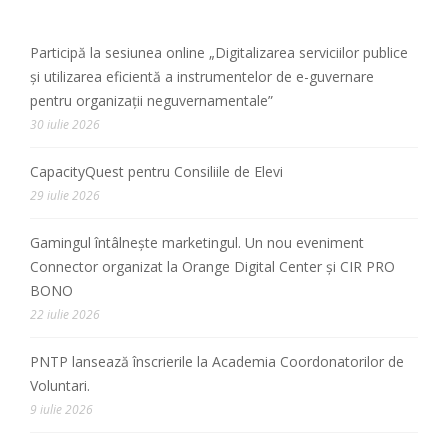
Participă la sesiunea online „Digitalizarea serviciilor publice
și utilizarea eficientă a instrumentelor de e-guvernare
pentru organizații neguvernamentale”
30 iulie 2026
CapacityQuest pentru Consiliile de Elevi
29 iulie 2026
Gamingul întâlnește marketingul. Un nou eveniment
Connector organizat la Orange Digital Center și CIR PRO
BONO
22 iulie 2026
PNTP lansează înscrierile la Academia Coordonatorilor de
Voluntari.
9 iulie 2026