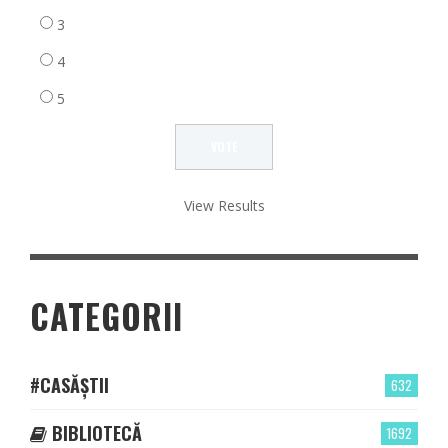
3
4
5
View Results
CATEGORII
#CASĂȘTII
632
BIBLIOTECĂ
1692