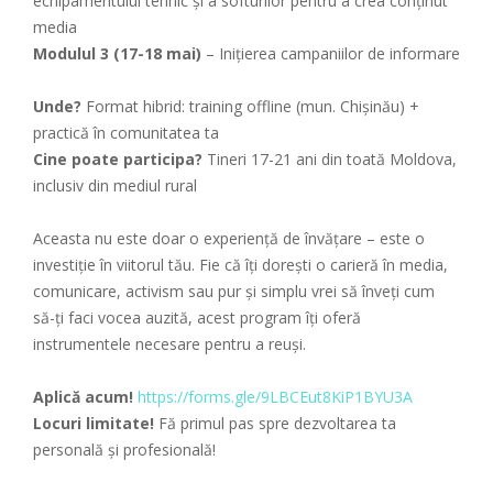
echipamentului tehnic și a softurilor pentru a crea conținut
media
Modulul 3 (17-18 mai)
– Inițierea campaniilor de informare
Unde?
Format hibrid: training offline (mun. Chișinău) +
practică în comunitatea ta
Cine poate participa?
Tineri 17-21 ani din toată Moldova,
inclusiv din mediul rural
Aceasta nu este doar o experiență de învățare – este o
investiție în viitorul tău. Fie că îți dorești o carieră în media,
comunicare, activism sau pur și simplu vrei să înveți cum
să-ți faci vocea auzită, acest program îți oferă
instrumentele necesare pentru a reuși.
Aplică acum!
https://forms.gle/9LBCEut8KiP1BYU3A
Locuri limitate!
Fă primul pas spre dezvoltarea ta
personală și profesională!