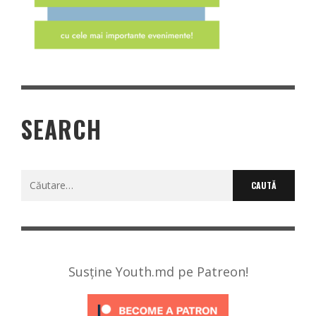
SEARCH
Caută
după:
Susține Youth.md pe Patreon!