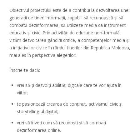
Obiectivul proiectului este de a contribui la dezvoltarea unei
generații de tineri informații, capabili să recunoască și să
combată dezinformarea, să utilizeze media ca instrument
educativ și civic. Prin activități de educație non-formală,
vizăm dezvoltarea gândirii critice, a competențelor media și
a inițiativelor civice în rândul tinerilor din Republica Moldova,
mai ales în perspectiva alegerilor.
Înscrie-te dacă:
vrei să-ți dezvolți abilități digitale care te vor ajuta în
viitor;
te pasionează crearea de conținut, activismul civic și
storytelling-ul digital;
vrei să înveți cum să recunoști și să combați
dezinformarea online.