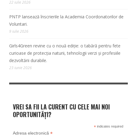
22 iulie 2026
PNTP lansează înscrierile la Academia Coordonatorilor de
Voluntari.
9 iulie 2026
Girls4Green revine cu o nouă ediție: o tabără pentru fete
curioase de protecția naturii, tehnologii verzi și profesiile
dezvoltării durabile.
23 iunie 2026
VREI SA FII LA CURENT CU CELE MAI NOI
OPORTUNITĂȚI?
*
indicates required
*
Adresa electronică