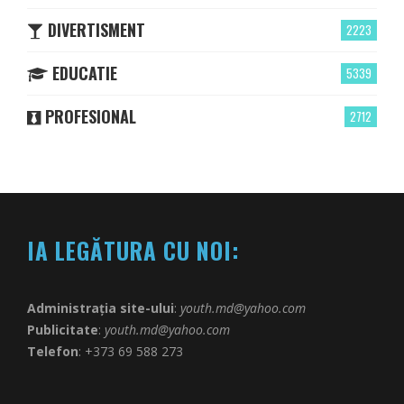
DIVERTISMENT
2223
EDUCATIE
5339
PROFESIONAL
2712
IA LEGĂTURA CU NOI:
Administrația site-ului
:
youth.md@yahoo.com
Publicitate
:
youth.md@yahoo.com
Telefon
: +373 69 588 273