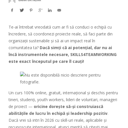
Te-ai întrebat vreodată cum ar fi să conduci o echipă cu
încredere, să coordonezi proiecte reale, să faci parte din
organizații sustenabile și să ai un impact real în
comunitatea ta?
Dacă simți că ai potențial, dar nu ai
încă instrumentele necesare, SKILLS4TEAMWORKING
este exact începutul pe care îl cauți!
Un curs 100% online, gratuit, internațional și deschis pentru
tineri, studenți, youth workers, lideri de voluntari, manageri
de proiect —
oricine dorește să-și construiască
abilitățile de lucru în echipă și leadership pozitiv
.
Dacă vrei să intri în 2026 cu skill-uri reale, aplicabile și
recunoscute internațional, atunci merită să citești mai