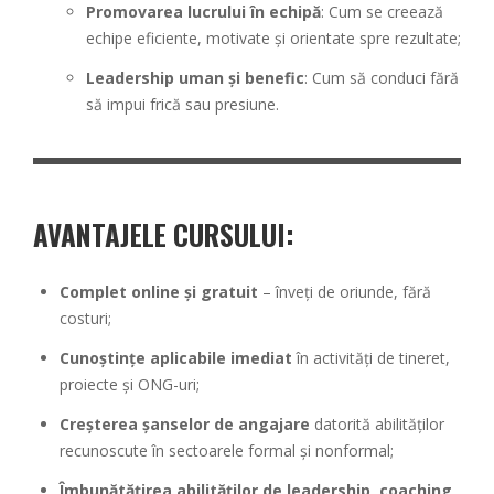
Promovarea lucrului în echipă
: Cum se creează
echipe eficiente, motivate și orientate spre rezultate;
Leadership uman și benefic
: Cum să conduci fără
să impui frică sau presiune.
AVANTAJELE CURSULUI
:
Complet online și gratuit
– înveți de oriunde, fără
costuri;
Cunoștințe aplicabile imediat
în activități de tineret,
proiecte și ONG-uri;
Creșterea șanselor de angajare
datorită abilităților
recunoscute în sectoarele formal și nonformal;
Îmbunătățirea abilităților de leadership, coaching