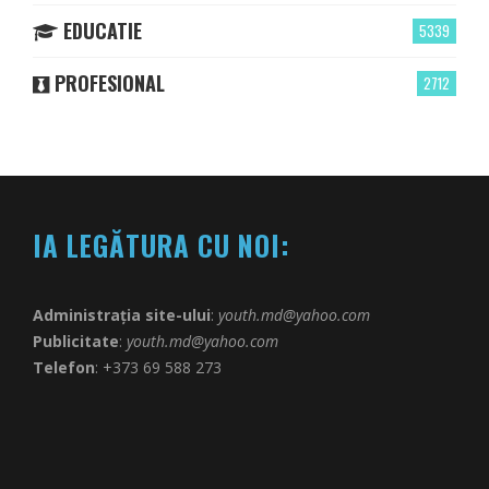
EDUCATIE
5339
PROFESIONAL
2712
IA LEGĂTURA CU NOI:
Administrația site-ului
:
youth.md@yahoo.com
Publicitate
:
youth.md@yahoo.com
Telefon
: +373 69 588 273