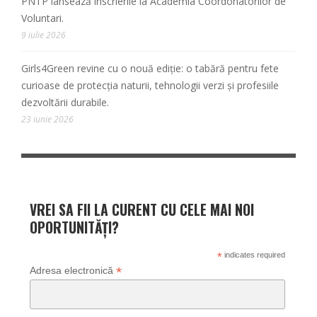
PNTP lansează înscrierile la Academia Coordonatorilor de
Voluntari.
9 iulie 2026
Girls4Green revine cu o nouă ediție: o tabără pentru fete
curioase de protecția naturii, tehnologii verzi și profesiile
dezvoltării durabile.
23 iunie 2026
VREI SA FII LA CURENT CU CELE MAI NOI
OPORTUNITĂȚI?
*
indicates required
*
Adresa electronică