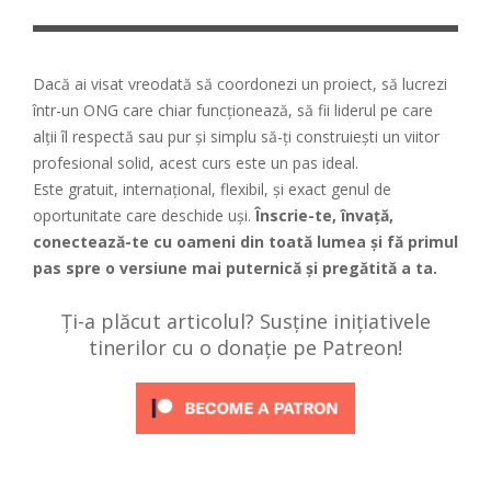
Dacă ai visat vreodată să coordonezi un proiect, să lucrezi
într-un ONG care chiar funcționează, să fii liderul pe care
alții îl respectă sau pur și simplu să-ți construiești un viitor
profesional solid, acest curs este un pas ideal.
Este gratuit, internațional, flexibil, și exact genul de
oportunitate care deschide uși.
Înscrie-te, învață,
conectează-te cu oameni din toată lumea și fă primul
pas spre o versiune mai puternică și pregătită a ta.
Ți-a plăcut articolul? Susține inițiativele
tinerilor cu o donație pe Patreon!