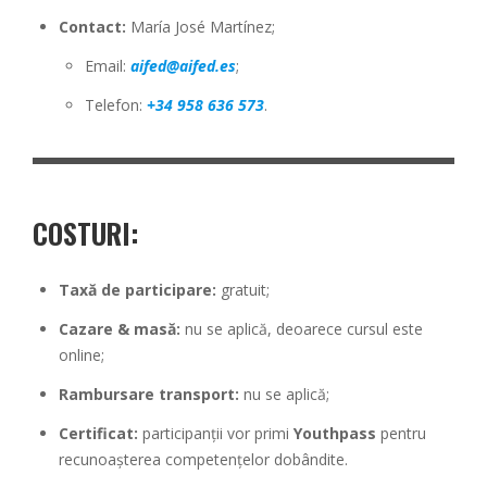
Contact:
María José Martínez;
Email:
aifed@aifed.es
;
Telefon:
+34 958 636 573
.
COSTURI
:
Taxă de participare:
gratuit;
Cazare & masă:
nu se aplică, deoarece cursul este
online;
Rambursare transport:
nu se aplică;
Certificat:
participanții vor primi
Youthpass
pentru
recunoașterea competențelor dobândite.