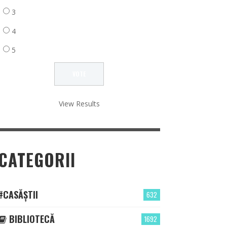
3
4
5
View Results
CATEGORII
#CASĂȘTII
632
BIBLIOTECĂ
1692