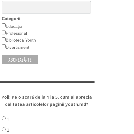
Categorii
Educație
Profesional
Biblioteca Youth
Divertisment
Poll: Pe o scară de la 1 la 5, cum ai aprecia
calitatea articolelor paginii youth.md?
1
2