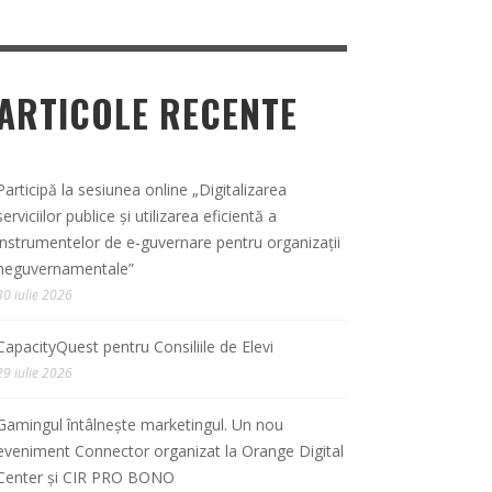
ARTICOLE RECENTE
Participă la sesiunea online „Digitalizarea
serviciilor publice și utilizarea eficientă a
instrumentelor de e-guvernare pentru organizații
neguvernamentale”
30 iulie 2026
CapacityQuest pentru Consiliile de Elevi
29 iulie 2026
Gamingul întâlnește marketingul. Un nou
eveniment Connector organizat la Orange Digital
Center și CIR PRO BONO