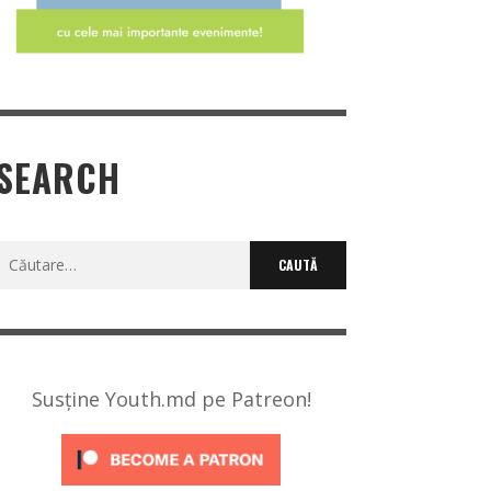
SEARCH
Caută
după:
Susține Youth.md pe Patreon!