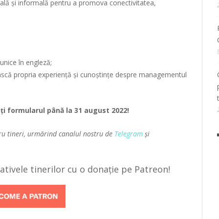
lă și informală pentru a promova conectivitatea,
unice în engleză;
șească propria experiență și cunoștințe despre managementul
ați
formularul
până la 31 august 2022!
ru tineri, urmărind canalul nostru de
Telegram
și
țiativele tinerilor cu o donație pe Patreon!