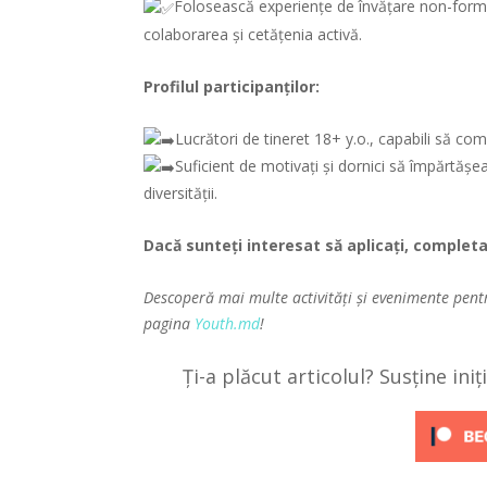
Folosească experiențe de învățare non-forma
colaborarea și cetățenia activă.
Profilul participanților:
Lucrători de tineret 18+ y.o., capabili să com
Suficient de motivați și dornici să împărtă
diversității.
Dacă sunteți interesat să aplicați, complet
Descoperă mai multe activități și evenimente pent
pagina
Youth.md
!
Ți-a plăcut articolul? Susține ini