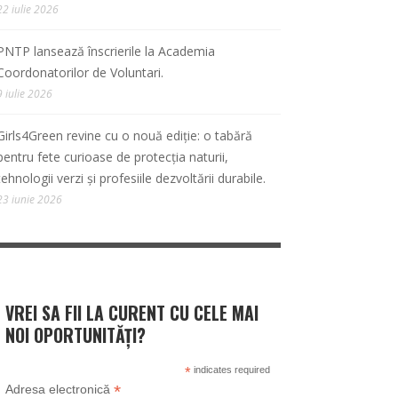
22 iulie 2026
PNTP lansează înscrierile la Academia
Coordonatorilor de Voluntari.
9 iulie 2026
Girls4Green revine cu o nouă ediție: o tabără
pentru fete curioase de protecția naturii,
tehnologii verzi și profesiile dezvoltării durabile.
23 iunie 2026
VREI SA FII LA CURENT CU CELE MAI
NOI OPORTUNITĂȚI?
*
indicates required
*
Adresa electronică