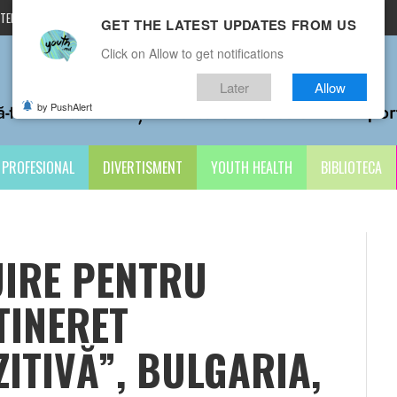
TERMENI ȘI CONDIȚII
CONTACTE
GET THE LATEST UPDATES FROM US
Click on Allow to get notifications
Later
Allow
by PushAlert
PROFESIONAL
DIVERTISMENT
YOUTH HEALTH
BIBLIOTECA
UIRE PENTRU
TINERET
ZITIVĂ”, BULGARIA,