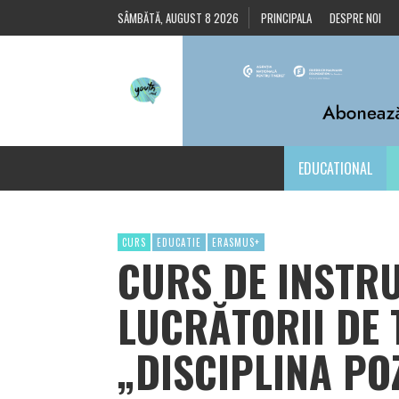
SÂMBĂTĂ, AUGUST 8 2026
PRINCIPALA
DESPRE NOI
EDUCATIONAL
CURS
EDUCATIE
ERASMUS+
CURS DE INSTR
LUCRĂTORII DE 
„DISCIPLINA PO