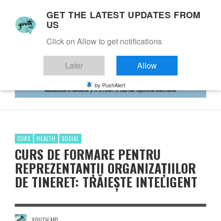
GET THE LATEST UPDATES FROM
US
Click on Allow to get notifications
Later
Allow
by PushAlert
CURS
HEALTH
SOCIAL
CURS DE FORMARE PENTRU
REPREZENTANȚII ORGANIZAȚIILOR
DE TINERET: TRĂIEȘTE INTELIGENT
YOUTH.MD