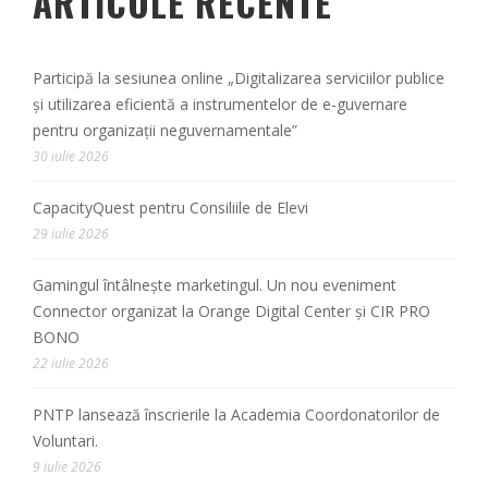
ARTICOLE RECENTE
Participă la sesiunea online „Digitalizarea serviciilor publice
și utilizarea eficientă a instrumentelor de e-guvernare
pentru organizații neguvernamentale”
30 iulie 2026
CapacityQuest pentru Consiliile de Elevi
29 iulie 2026
Gamingul întâlnește marketingul. Un nou eveniment
Connector organizat la Orange Digital Center și CIR PRO
BONO
22 iulie 2026
PNTP lansează înscrierile la Academia Coordonatorilor de
Voluntari.
9 iulie 2026