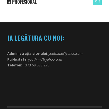
PROFESIONAL
2712
IA LEGĂTURA CU NOI:
Administrația site-ului
:
youth.md@yahoo.com
Publicitate
:
youth.md@yahoo.com
Telefon
: +373 69 588 273