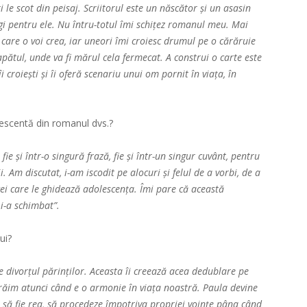
 le scot din peisaj. Scriitorul este un născător și un asasin
ogi pentru ele. Nu întru-totul îmi schițez romanul meu. Mai
 care o voi crea, iar uneori îmi croiesc drumul pe o cărăruie
apătul, unde va fi mărul cela fermecat. A construi o carte este
 croiești și îi oferă scenariu unui om pornit în viața, în
lescentă din romanul dvs.?
ie și într-o singură frază, fie și într-un singur cuvânt, pentru
 Am discutat, i-am iscodit pe alocuri și felul de a vorbi, de a
 cei care le ghidează adolescența. Îmi pare că această
 i-a schimbat”.
ui?
 divorțul părinților. Aceasta îi creează acea dedublare pe
trăim atunci când e o armonie în viața noastră. Paula devine
ce să fie rea, să procedeze împotriva propriei voințe pâna când