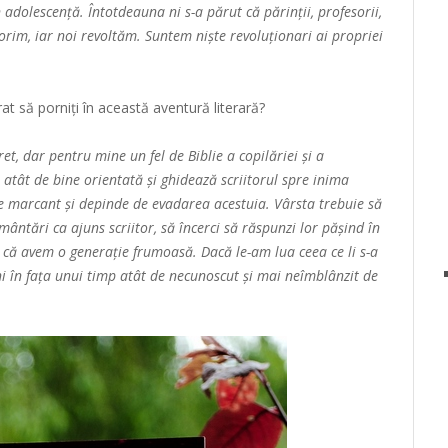
în adolescență. Întotdeauna ni s-a părut că părinții, profesorii,
dorim, iar noi revoltăm. Suntem niște revoluționari ai propriei
rat să porniți în această aventură literară?
t, dar pentru mine un fel de Biblie a copilăriei și a
 atât de bine orientată și ghidează scriitorul spre inima
te marcant și depinde de evadarea acestuia. Vârsta trebuie să
mântări ca ajuns scriitor, să încerci să răspunzi lor pășind în
d că avem o generație frumoasă. Dacă le-am lua ceea ce li s-a
ani în fața unui timp atât de necunoscut și mai neîmblânzit de