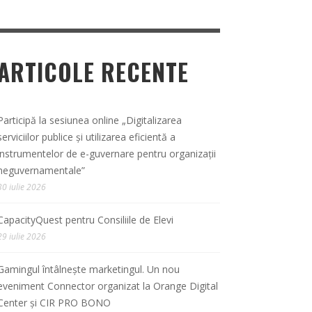
ARTICOLE RECENTE
Participă la sesiunea online „Digitalizarea
serviciilor publice și utilizarea eficientă a
instrumentelor de e-guvernare pentru organizații
neguvernamentale”
30 iulie 2026
CapacityQuest pentru Consiliile de Elevi
29 iulie 2026
Gamingul întâlnește marketingul. Un nou
eveniment Connector organizat la Orange Digital
Center și CIR PRO BONO