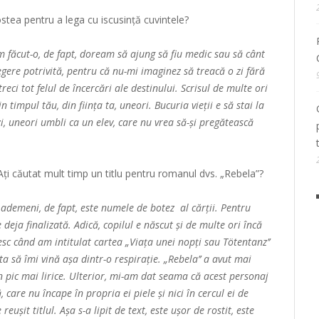
stea pentru a lega cu iscusință cuvintele?
 făcut-o, de fapt, doream să ajung să fiu medic sau să cânt
egere potrivită, pentru că nu-mi imaginez să treacă o zi fără
, treci tot felul de încercări ale destinului. Scrisul de multe ori
n timpul tău, din ființa ta, uneori. Bucuria vieții e să stai la
i, uneori umbli ca un elev, care nu vrea să-și pregătească
. Ați căutat mult timp un titlu pentru romanul dvs. „Rebela”?
 ademeni, de fapt, este numele de botez al cărții. Pentru
 deja finalizată. Adică, copilul e născut și de multe ori încă
esc când am intitulat cartea „Viața unei nopți sau
Tötentanz’’
ta să îmi vină așa dintr-o respirație. „Rebela’’ a avut mai
 un pic mai lirice. Ulterior, mi-am dat seama că acest personaj
, care nu încape în propria ei piele și nici în cercul ei de
 reușit titlul.
Așa s-a lipit de text, este ușor de rostit, este