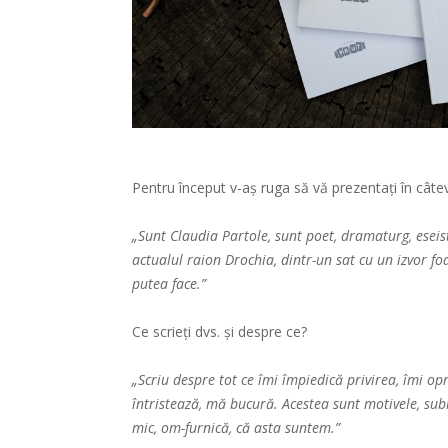
Pentru început v-aș ruga să vă prezentați în câte
„Sunt Claudia Partole, sunt poet, dramaturg, eseist
actualul raion Drochia, dintr-un sat cu un izvor fo
putea face.”
Ce scrieți dvs. și despre ce?
„Scriu despre tot ce îmi împiedică privirea, îmi op
întristează, mă bucură. Acestea sunt motivele, sub
mic, om-furnică, că asta suntem.”