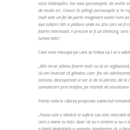
niște întâmplări, îmi nasc personajele, de multe ori
de multe ori. Uneori îți plângi personajele și te r
mult este un fel de parte imaginară acelei lumi pe
așa subțire într-o pădure unde nu știu care va fi c
foarte interesant, e precum ai fi un Demiurg, care îi
lumea asta”.
Care este mesajul pe care ar trebui să-l ia o ado
„Mie mi-ar plăcea foarte mult ca să se regăsească, f
că am încercat să gândesc cum fac azi adolescenții.
acționa, descoperind ce vor ei de la părinți, de la
comunicare prin telefon, pe rețelele de socializare
Puteți reda în câteva propoziții subiectul romanul
„Paula este o tânără ce suferă sau este marcată de
care o avem cu toții, doar că nu o simțim și nu o 
o ființă dedublată și aceasta, bineînțeles că, o fa