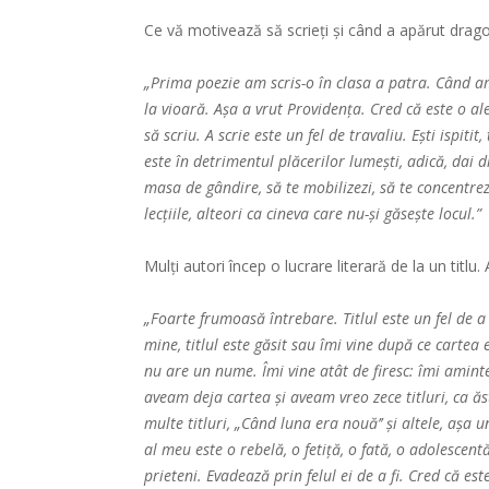
Ce vă motivează să scrieți și când a apărut drago
„Prima poezie am scris-o în clasa a patra. Când am
la vioară. Așa a vrut Providența. Cred că este o al
să scriu. A scrie este un fel de travaliu. Ești ispitit
este în detrimentul plăcerilor lumești, adică, dai di
masa de gândire, să te mobilizezi, să te concentrez
lecțiile, alteori ca cineva care nu-și găsește locul.”
Mulți autori încep o lucrare literară de la un titlu
„Foarte frumoasă întrebare. Titlul este un fel de a
mine, titlul este găsit sau îmi vine după ce cartea e
nu are un nume. Îmi vine atât de firesc: îmi amint
aveam deja cartea și aveam vreo zece titluri, ca ăs
multe titluri, „Când luna era nouă’’ și altele, așa
al meu este o rebelă, o fetiță, o fată, o adolescentă
prieteni. Evadează prin felul ei de a fi. Cred că este