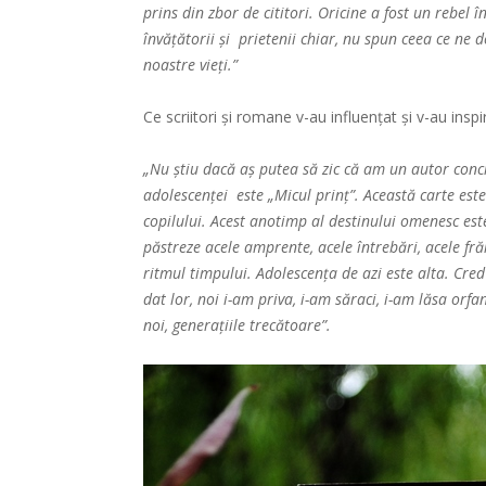
prins din zbor de cititori. Oricine a fost un rebel 
învățătorii și prietenii chiar, nu spun ceea ce ne 
noastre vieți.”
Ce scriitori și romane v-au influențat și v-au inspi
„Nu știu dacă aș putea să zic că am un autor concre
adolescenței este „Micul prinț”. Această carte este
copilului. Acest anotimp al destinului omenesc es
păstreze acele amprente, acele întrebări, acele fră
ritmul timpului. Adolescența de azi este alta. Cre
dat lor, noi i-am priva, i-am săraci, i-am lăsa orf
noi, generațiile trecătoare”.