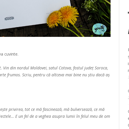
va cuvinte.
. Vin din nordul Moldovei, satul Cotova, fostul județ Soroca,
arte frumos. Scriu, pentru că altceva mai bine nu știu dacă aș
rește privirea, tot ce mă fascinează, mă bulversează, ce mă
iectele… E un fel de a veghea asupra lumii în felul meu de om