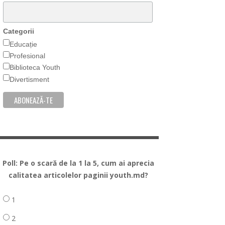
Categorii
Educație
Profesional
Biblioteca Youth
Divertisment
Poll: Pe o scară de la 1 la 5, cum ai aprecia
calitatea articolelor paginii youth.md?
1
2