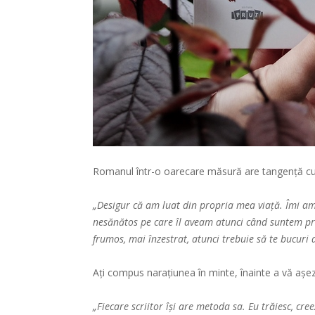
Romanul într-o oarecare măsură are tangență cu 
„Desigur că am luat din propria mea viață. Îmi amin
nesănătos pe care îl aveam atunci când suntem pri
frumos, mai înzestrat, atunci trebuie să te bucuri d
Ați compus narațiunea în minte, înainte a vă așe
„Fiecare scriitor își are metoda sa. Eu trăiesc, cre