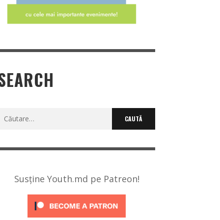
SEARCH
Caută
după:
Susține Youth.md pe Patreon!