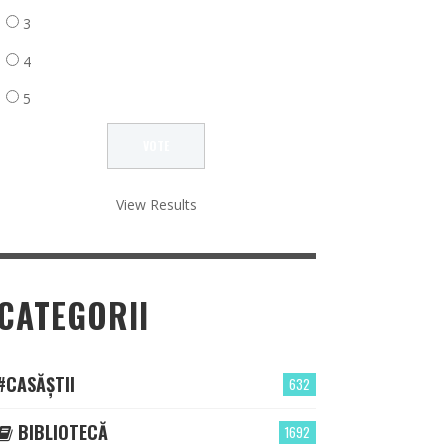
3
4
5
View Results
CATEGORII
#CASĂȘTII
632
BIBLIOTECĂ
1692