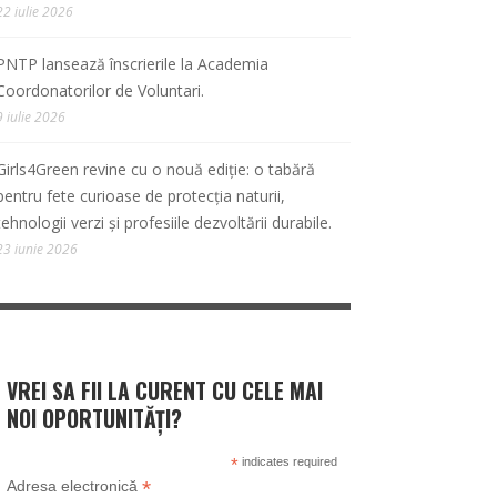
22 iulie 2026
PNTP lansează înscrierile la Academia
Coordonatorilor de Voluntari.
9 iulie 2026
Girls4Green revine cu o nouă ediție: o tabără
pentru fete curioase de protecția naturii,
tehnologii verzi și profesiile dezvoltării durabile.
23 iunie 2026
VREI SA FII LA CURENT CU CELE MAI
NOI OPORTUNITĂȚI?
*
indicates required
*
Adresa electronică