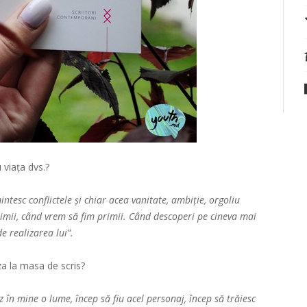
viața dvs.?
tesc conflictele și chiar acea vanitate, ambiție, orgoliu
mii, când vrem să fim primii. Când descoperi pe cineva mai
e realizarea lui”.
za la masa de scris?
ez în mine o lume, încep să fiu acel personaj, încep să trăiesc