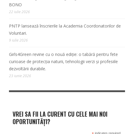
BONO
22 iulie 2026
PNTP lansează înscrierile la Academia Coordonatorilor de
Voluntari.
9 iulie 2026
Girls4Green revine cu o nouă ediție: o tabără pentru fete
curioase de protecția naturii, tehnologii verzi și profesiile
dezvoltării durabile.
23 iunie 2026
VREI SA FII LA CURENT CU CELE MAI NOI
OPORTUNITĂȚI?
indicates required