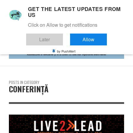
GET THE LATEST UPDATES FROM
US
Click on Allow to get notifications
Later
Allow
by PushAlert
POSTS IN CATEGORY
CONFERINȚĂ