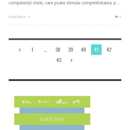
competență cheie, care poate stimula competitivitatea și …
Read More
0
1
…
38
39
40
41
42
43