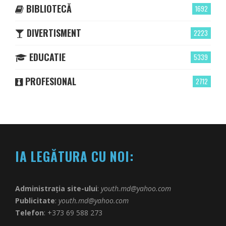
BIBLIOTECĂ
1692
DIVERTISMENT
2223
EDUCATIE
5339
PROFESIONAL
2712
IA LEGĂTURA CU NOI:
Administrația site-ului
:
youth.md@yahoo.com
Publicitate
:
youth.md@yahoo.com
Telefon
: +373 69 588 273