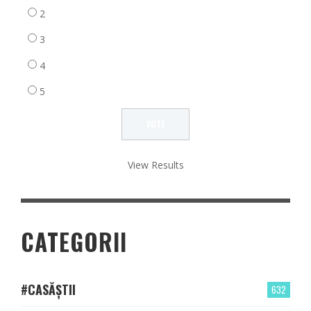
2
3
4
5
View Results
CATEGORII
#CASĂȘTII
632