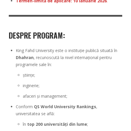
Termen-limită de aplicare:
10 ianuarie 2026
.
DESPRE PROGRAM:
King Fahd University este o instituție publică situată în
Dhahran
, recunoscută la nivel internațional pentru
programele sale în:
științe;
inginerie;
afaceri și management;
Conform
QS World University Rankings
,
universitatea se află:
în
top 200 universități din lume
;