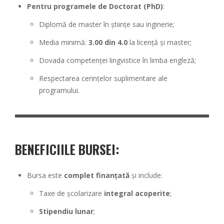
Pentru programele de Doctorat (PhD)
:
Diplomă de master în științe sau inginerie;
Media minimă:
3.00 din 4.0
la licență și master;
Dovada competenței lingvistice în limba engleză;
Respectarea cerințelor suplimentare ale
programului.
BENEFICIILE BURSEI:
Bursa este
complet finanțată
și include:
Taxe de școlarizare
integral acoperite
;
Stipendiu lunar
;