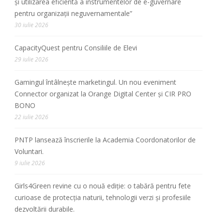
și utilizarea eficientă a instrumentelor de e-guvernare
pentru organizații neguvernamentale”
30 iulie 2026
CapacityQuest pentru Consiliile de Elevi
29 iulie 2026
Gamingul întâlnește marketingul. Un nou eveniment
Connector organizat la Orange Digital Center și CIR PRO
BONO
22 iulie 2026
PNTP lansează înscrierile la Academia Coordonatorilor de
Voluntari.
9 iulie 2026
Girls4Green revine cu o nouă ediție: o tabără pentru fete
curioase de protecția naturii, tehnologii verzi și profesiile
dezvoltării durabile.