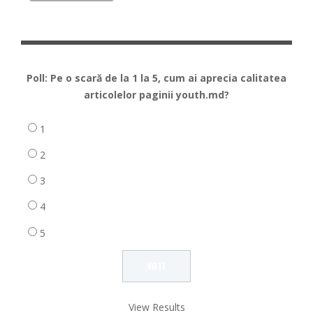
Poll: Pe o scară de la 1 la 5, cum ai aprecia calitatea
articolelor paginii youth.md?
1
2
3
4
5
View Results