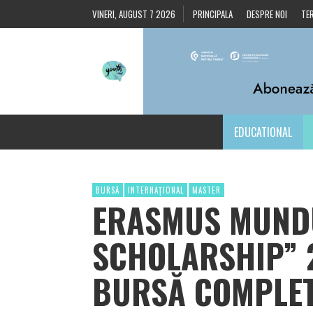
VINERI, AUGUST 7 2026
PRINCIPALA
DESPRE NOI
TER
EDUCATIONAL
BURSĂ
INTERNAȚIONAL
MASTER
ERASMUS MUNDU
SCHOLARSHIP” 2
BURSĂ COMPLET