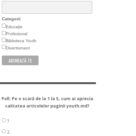
Categorii
Educație
Profesional
Biblioteca Youth
Divertisment
Poll: Pe o scară de la 1 la 5, cum ai aprecia
calitatea articolelor paginii youth.md?
1
2