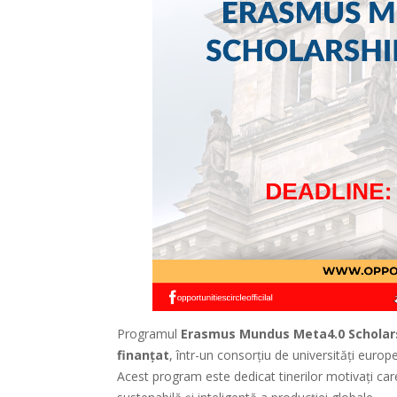
Programul
Erasmus Mundus Meta4.0 Scholar
finanțat
, într-un consorțiu de universități europe
Acest program este dedicat tinerilor motivați care