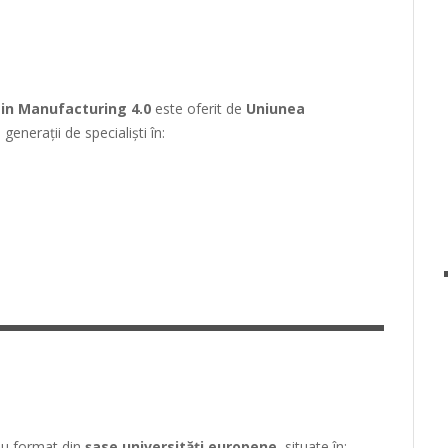
in Manufacturing 4.0
este oferit de
Uniunea
generații de specialiști în:
iu format din
șase universități europene
, situate în: