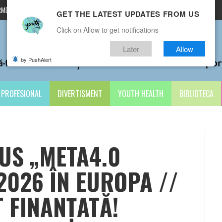
MENI ȘI CONDIȚII
CONTACTE
GET THE LATEST UPDATES FROM US
Click on Allow to get notifications
Later
Allow
by PushAlert
PROFESIONAL
DIVERTISMENT
YOUTH HEALTH
BIBLIOTECA
S „META4.0
026 ÎN EUROPA //
 FINANȚATĂ!