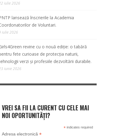
22 iulie 2026
PNTP lansează înscrierile la Academia
Coordonatorilor de Voluntari.
9 iulie 2026
Girls4Green revine cu o nouă ediție: o tabără
pentru fete curioase de protecția naturii,
tehnologii verzi și profesiile dezvoltării durabile.
23 iunie 2026
VREI SA FII LA CURENT CU CELE MAI
NOI OPORTUNITĂȚI?
*
indicates required
*
Adresa electronică