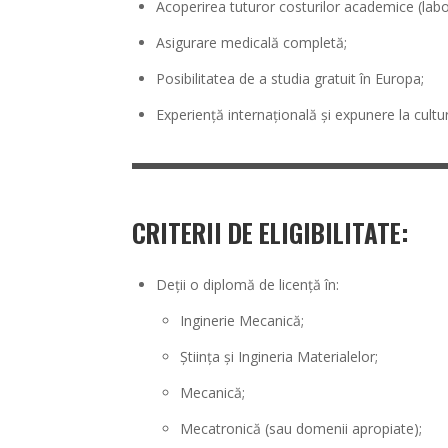
Acoperirea tuturor costurilor academice (labor
Asigurare medicală completă;
Posibilitatea de a studia gratuit în Europa;
Experiență internațională și expunere la cult
CRITERII DE ELIGIBILITATE:
Deții o diplomă de licență în:
Inginerie Mecanică;
Știința și Ingineria Materialelor;
Mecanică;
Mecatronică (sau domenii apropiate);