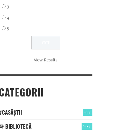
3
4
5
View Results
CATEGORII
#CASĂȘTII
632
BIBLIOTECĂ
1692