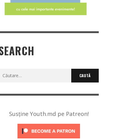
SEARCH
Caută
după:
Susține Youth.md pe Patreon!