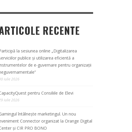
ARTICOLE RECENTE
Participă la sesiunea online „Digitalizarea
serviciilor publice și utilizarea eficientă a
instrumentelor de e-guvernare pentru organizații
neguvernamentale”
30 iulie 2026
CapacityQuest pentru Consiliile de Elevi
29 iulie 2026
Gamingul întâlnește marketingul. Un nou
eveniment Connector organizat la Orange Digital
Center și CIR PRO BONO