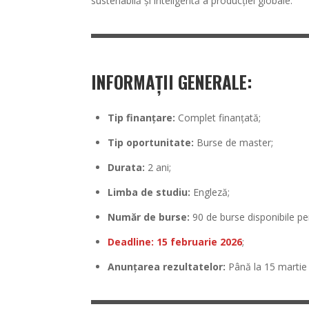
sustenabilă și inteligentă a producției globale.
INFORMAȚII GENERALE:
Tip finanțare:
Complet finanțată;
Tip oportunitate:
Burse de master;
Durata:
2 ani;
Limba de studiu:
Engleză;
Număr de burse:
90 de burse disponibile pen
Deadline: 15 februarie 2026
;
Anunțarea rezultatelor:
Până la 15 martie