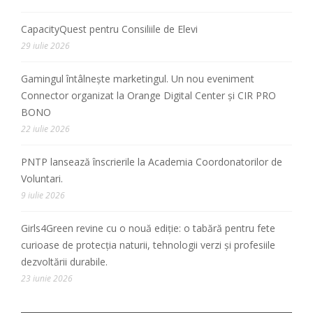
CapacityQuest pentru Consiliile de Elevi
29 iulie 2026
Gamingul întâlnește marketingul. Un nou eveniment
Connector organizat la Orange Digital Center și CIR PRO
BONO
22 iulie 2026
PNTP lansează înscrierile la Academia Coordonatorilor de
Voluntari.
9 iulie 2026
Girls4Green revine cu o nouă ediție: o tabără pentru fete
curioase de protecția naturii, tehnologii verzi și profesiile
dezvoltării durabile.
23 iunie 2026