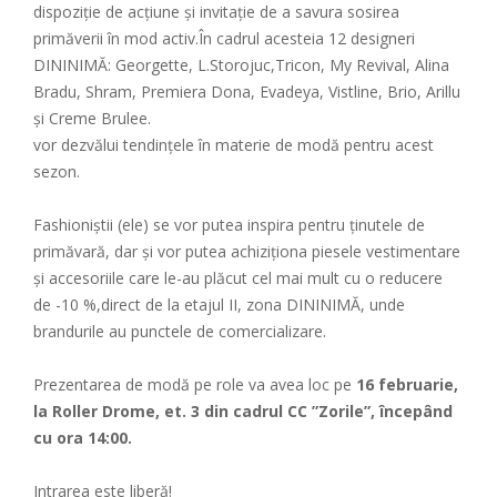
dispoziție de acțiune și invitație de a savura sosirea
primăverii în mod activ.În cadrul acesteia 12 designeri
DININIMĂ: Georgette, L.Storojuc,Tricon, My Revival, Alina
Bradu, Shram, Premiera Dona, Evadeya, Vistline, Brio, Arillu
și Creme Brulee.
vor dezvălui tendinţele în materie de modă pentru acest
sezon.
Fashioniștii (ele) se vor putea inspira pentru ţinutele de
primăvară, dar şi vor putea achiziționa piesele vestimentare
şi accesoriile care le-au plăcut cel mai mult cu o reducere
de -10 %,direct de la etajul II, zona DININIMĂ, unde
brandurile au punctele de comercializare.
Prezentarea de modă pe role va avea loc pe
16 februarie,
la Roller Drome, et. 3 din cadrul CC ”Zorile”, începând
cu ora 14:00.
Intrarea este liberă!