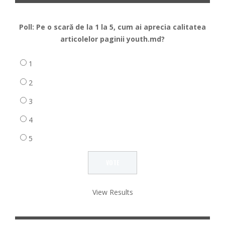
Poll: Pe o scară de la 1 la 5, cum ai aprecia calitatea
articolelor paginii youth.md?
1
2
3
4
5
View Results