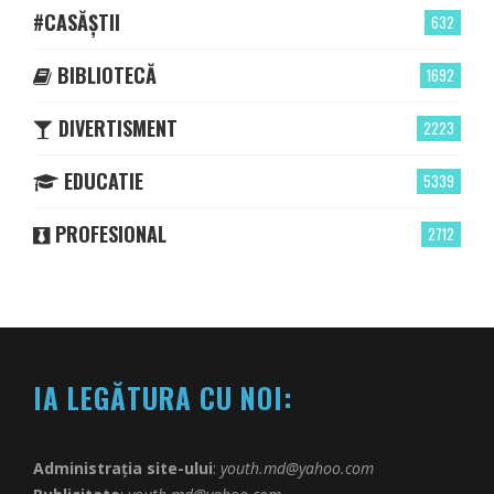
#CASĂȘTII
632
BIBLIOTECĂ
1692
DIVERTISMENT
2223
EDUCATIE
5339
PROFESIONAL
2712
IA LEGĂTURA CU NOI:
Administrația site-ului
:
youth.md@yahoo.com