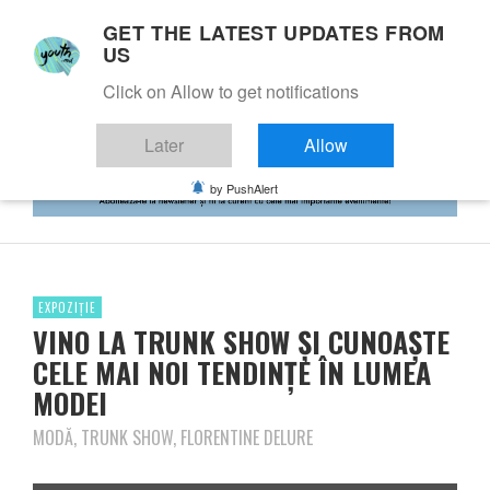
GET THE LATEST UPDATES FROM
US
Click on Allow to get notifications
Later
Allow
by PushAlert
EXPOZIȚIE
VINO LA TRUNK SHOW ŞI CUNOAŞTE
CELE MAI NOI TENDINŢE ÎN LUMEA
MODEI
MODĂ, TRUNK SHOW, FLORENTINE DELURE