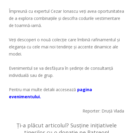
Împreună cu expertul Cezar Ionascu veți avea oportunitatea
de a explora combinațiile și descifra codurile vestimentare
de toamnă-iarnă.
Veți descoperi o nouă colecție care îmbină rafinamentul și
eleganța cu cele mai noi tendințe și accente dinamice ale
modei.
Evenimentul se va desfășura în ședințe de consultanță
individuală sau de grup.
Pentru mai multe detalii accesează
pagina
evenimentului.
Reporter: Druţă Vlada
Ți-a plăcut articolul? Susține inițiativele
tinerilor cu o donație pe Patreon!