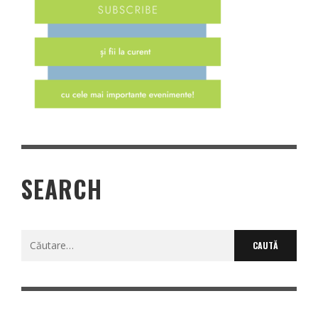
SEARCH
Caută
după: