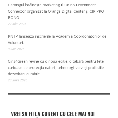
Gamingul întâlnește marketingul. Un nou eveniment
Connector organizat la Orange Digital Center și CIR PRO
BONO
22 iulie 2026
PNTP lansează înscrierile la Academia Coordonatorilor de
Voluntari.
9 iulie 2026
Girls4Green revine cu o nouă ediție: o tabără pentru fete
curioase de protecția naturii, tehnologii verzi și profesiile
dezvoltării durabile.
23 iunie 2026
VREI SA FII LA CURENT CU CELE MAI NOI