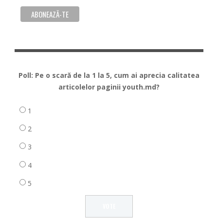
Poll: Pe o scară de la 1 la 5, cum ai aprecia calitatea
articolelor paginii youth.md?
1
2
3
4
5