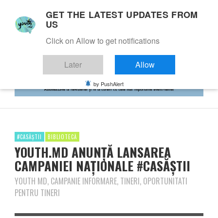
GET THE LATEST UPDATES FROM
US
Click on Allow to get notifications
Later
Allow
by PushAlert
#CASĂȘTII
BIBLIOTECĂ
YOUTH.MD ANUNȚĂ LANSAREA
CAMPANIEI NAȚIONALE #CASĂȘTII
YOUTH MD, CAMPANIE INFORMARE, TINERI, OPORTUNITATI
PENTRU TINERI