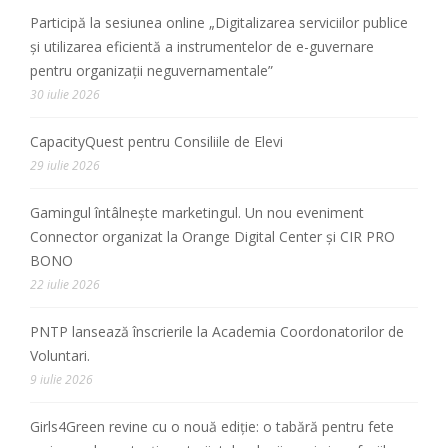
Participă la sesiunea online „Digitalizarea serviciilor publice
și utilizarea eficientă a instrumentelor de e-guvernare
pentru organizații neguvernamentale”
30 iulie 2026
CapacityQuest pentru Consiliile de Elevi
29 iulie 2026
Gamingul întâlnește marketingul. Un nou eveniment
Connector organizat la Orange Digital Center și CIR PRO
BONO
22 iulie 2026
PNTP lansează înscrierile la Academia Coordonatorilor de
Voluntari.
9 iulie 2026
Girls4Green revine cu o nouă ediție: o tabără pentru fete