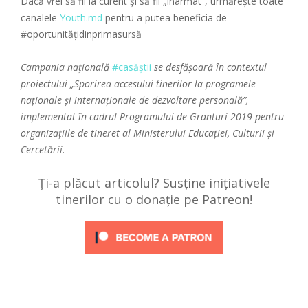
Dacă vrei să fii la curent și să fii „înarmat”, urmărește toate
canalele
Youth.md
pentru a putea beneficia de
#oportunitățidinprimasursă
Campania națională
#casăștii
se desfășoară în contextul
proiectului „Sporirea accesului tinerilor la programele
naționale și internaționale de dezvoltare personală”,
implementat în cadrul Programului de Granturi 2019 pentru
organizațiile de tineret al Ministerului Educației, Culturii și
Cercetării.
Ți-a plăcut articolul? Susține inițiativele
tinerilor cu o donație pe Patreon!