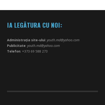
IA LEGĂTURA CU NOI:
Administrația site-ului
:
youth.md@yahoo.com
Publicitate
:
youth.md@yahoo.com
Telefon
: +373 69 588 273