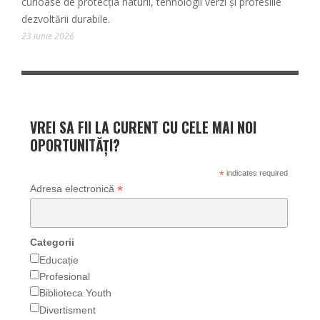
curioase de protecția naturii, tehnologii verzi și profesiile
dezvoltării durabile.
23 iunie 2026
VREI SA FII LA CURENT CU CELE MAI NOI
OPORTUNITĂȚI?
*
indicates required
*
Adresa electronică
Categorii
Educație
Profesional
Biblioteca Youth
Divertisment