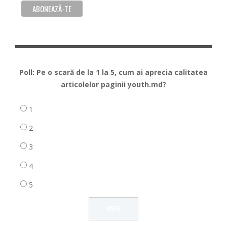
Poll: Pe o scară de la 1 la 5, cum ai aprecia calitatea
articolelor paginii youth.md?
1
2
3
4
5