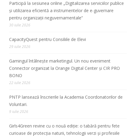
Participă la sesiunea online „Digitalizarea serviciilor publice
și utilizarea eficientă a instrumentelor de e-guvernare
pentru organizații neguvernamentale”
30 iulie 2026
CapacityQuest pentru Consiliile de Elevi
29 iulie 2026
Gamingul întâlnește marketingul. Un nou eveniment
Connector organizat la Orange Digital Center și CIR PRO
BONO
22 iulie 2026
PNTP lansează înscrierile la Academia Coordonatorilor de
Voluntari.
9 iulie 2026
Girls4Green revine cu o nouă ediție: o tabără pentru fete
curioase de protecția naturii, tehnologii verzi și profesiile