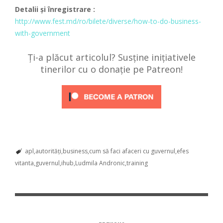
Detalii și înregistrare :
http://www.fest.md/ro/bilete/diverse/how-to-do-business-
with-government
Ți-a plăcut articolul? Susține inițiativele
tinerilor cu o donație pe Patreon!
apl
autorități
business
cum să faci afaceri cu guvernul
efes
vitanta
guvernul
ihub
Ludmila Andronic
training