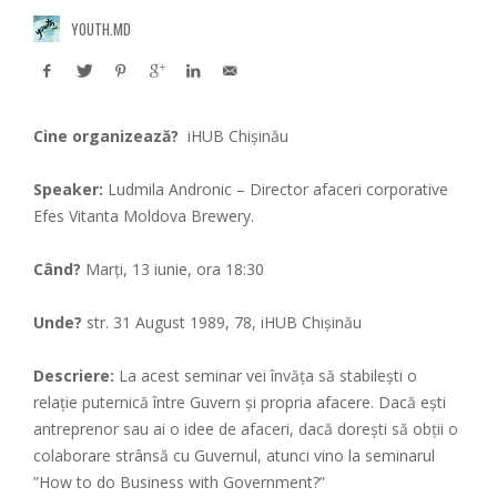
YOUTH.MD
Cine organizează?
iHUB Chișinău
Speaker:
Ludmila Andronic –
Director afaceri corporative
Efes Vitanta Moldova Brewery.
Când?
Marți, 13 iunie, ora 18:30
Unde?
str. 31 August 1989, 78,
iHUB Chișinău
Descriere:
La acest seminar vei învăța să stabilești o
relație puternică între Guvern și propria afacere. Dacă ești
antreprenor sau ai o idee de afaceri, dacă dorești să obții o
colaborare strânsă cu Guvernul, atunci vino la seminarul
”How to do Business with Government?”