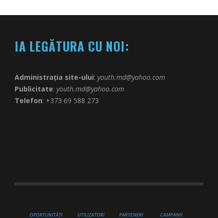
IA LEGĂTURA CU NOI:
Administrația site-ului
:
youth.md@yahoo.com
Publicitate
:
youth.md@yahoo.com
Telefon
: +373 69 588 273