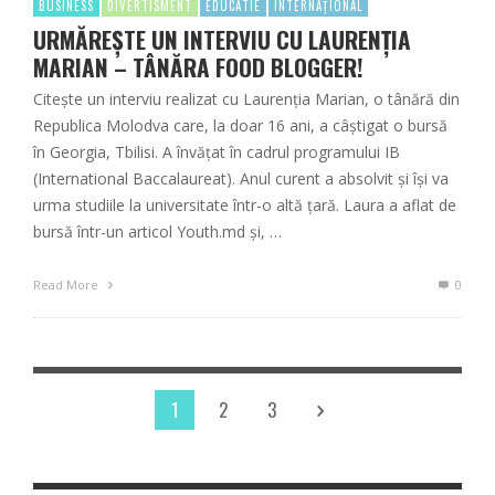
BUSINESS
DIVERTISMENT
EDUCATIE
INTERNAȚIONAL
URMĂREŞTE UN INTERVIU CU LAURENȚIA
MARIAN – TÂNĂRA FOOD BLOGGER!
Citeşte un interviu realizat cu Laurenția Marian, o tânără din
Republica Molodva care, la doar 16 ani, a câștigat o bursă
în Georgia, Tbilisi. A învățat în cadrul programului IB
(International Baccalaureat). Anul curent a absolvit și își va
urma studiile la universitate într-o altă țară. Laura a aflat de
bursă într-un articol Youth.md și, …
Read More
0
1
2
3