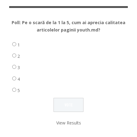
Poll: Pe o scară de la 1 la 5, cum ai aprecia calitatea
articolelor paginii youth.md?
1
2
3
4
5
View Results