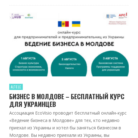
ALTELE
БИЗНЕС В МОЛДОВЕ – БЕСПЛАТНЫЙ КУРС
ДЛЯ УКРАИНЦЕВ
Ассоциация EcoVisio проводит бесплатный онлайн-курс
«Ведение бизнеса в Молдове» для тех, кто недавно
приехал из Украины и хотел бы заняться бизнесом в
Молдове. Вы недавно приехали из Украины, вы