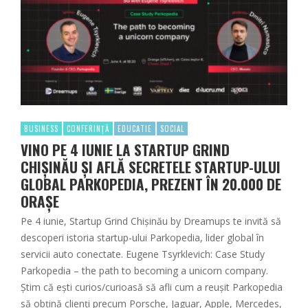
BUSINESS
CONFERINȚĂ
EDUCATIE
SOCIAL
VINO PE 4 IUNIE LA STARTUP GRIND
CHIȘINĂU ȘI AFLĂ SECRETELE STARTUP-ULUI
GLOBAL PARKOPEDIA, PREZENT ÎN 20.000 DE
ORAȘE
Pe 4 iunie, Startup Grind Chișinău by Dreamups te invită să
descoperi istoria startup-ului Parkopedia, lider global în
servicii auto conectate. Eugene Tsyrklevich: Case Study
Parkopedia – the path to becoming a unicorn company.
Știm că ești curios/curioasă să afli cum a reușit Parkopedia
să obțină clienți precum Porsche, Jaguar, Apple, Mercedes,