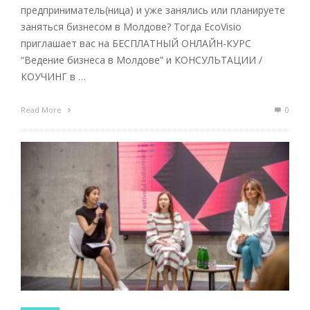
предприниматель(ница) и уже занялись или планируете
заняться бизнесом в Молдове? Тогда EcoVisio
приглашает вас на БЕСПЛАТНЫЙ ОНЛАЙН-КУРС
“Ведение бизнеса в Молдове” и КОНСУЛЬТАЦИИ /
КОУЧИНГ в …
Read More
0