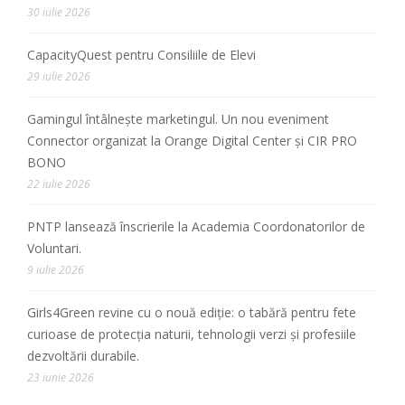
30 iulie 2026
CapacityQuest pentru Consiliile de Elevi
29 iulie 2026
Gamingul întâlnește marketingul. Un nou eveniment
Connector organizat la Orange Digital Center și CIR PRO
BONO
22 iulie 2026
PNTP lansează înscrierile la Academia Coordonatorilor de
Voluntari.
9 iulie 2026
Girls4Green revine cu o nouă ediție: o tabără pentru fete
curioase de protecția naturii, tehnologii verzi și profesiile
dezvoltării durabile.
23 iunie 2026