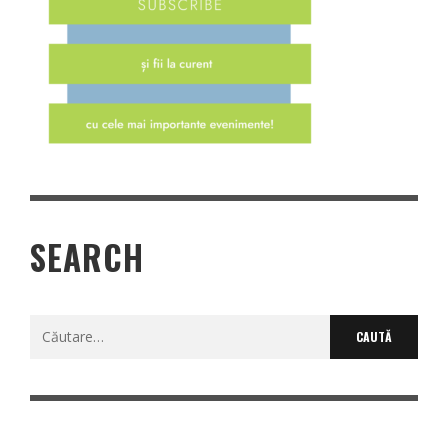
SEARCH
Caută
după: