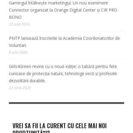
Gamingul întâlnește marketingul. Un nou eveniment
Connector organizat la Orange Digital Center și CIR PRO
BONO
22 iulie 2026
PNTP lansează înscrierile la Academia Coordonatorilor de
Voluntari.
9 iulie 2026
Girls4Green revine cu o nouă ediție: o tabără pentru fete
curioase de protecția naturii, tehnologii verzi și profesiile
dezvoltării durabile.
23 iunie 2026
VREI SA FII LA CURENT CU CELE MAI NOI