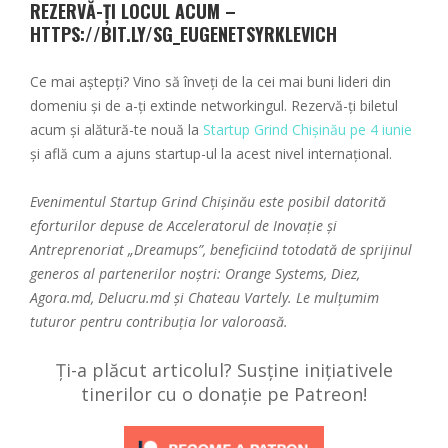
REZERVĂ-ȚI LOCUL ACUM –
HTTPS://BIT.LY/SG_EUGENETSYRKLEVICH
Ce mai aștepți? Vino să înveți de la cei mai buni lideri din
domeniu și de a-ți extinde networkingul. Rezervă-ți biletul
acum și alătură-te nouă la
Startup Grind Chișinău pe 4 iunie
și află cum a ajuns startup-ul la acest nivel internațional.
Evenimentul Startup Grind Chișinău este posibil datorită
eforturilor depuse de Acceleratorul de Inovație și
Antreprenoriat „Dreamups”, beneficiind totodată de sprijinul
generos al partenerilor noștri: Orange Systems, Diez,
Agora.md, Delucru.md și Chateau Vartely. Le mulțumim
tuturor pentru contribuția lor valoroasă.
Ți-a plăcut articolul? Susține inițiativele
tinerilor cu o donație pe Patreon!