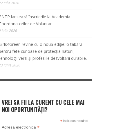
22 iulie 2026
PNTP lansează înscrierile la Academia
Coordonatorilor de Voluntari.
9 iulie 2026
Girls4Green revine cu o nouă ediție: o tabără
pentru fete curioase de protecția naturii,
tehnologii verzi și profesiile dezvoltării durabile.
23 iunie 2026
VREI SA FII LA CURENT CU CELE MAI
NOI OPORTUNITĂȚI?
*
indicates required
*
Adresa electronică