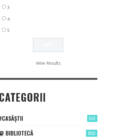
3
4
5
View Results
CATEGORII
#CASĂȘTII
632
BIBLIOTECĂ
1692