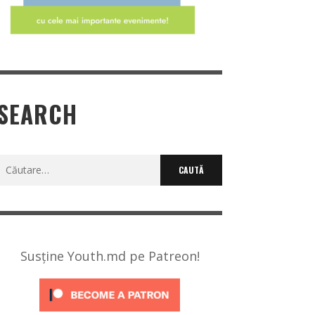
SEARCH
Caută
după:
Susține Youth.md pe Patreon!