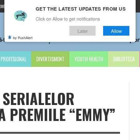
MENI ȘI CONDIȚII
CONTACTE
GET THE LATEST UPDATES FROM US
Click on Allow to get notifications
Later
Allow
by PushAlert
PROFESIONAL
DIVERTISMENT
YOUTH HEALTH
BIBLIOTECA
 SERIALELOR
A PREMIILE “EMMY”