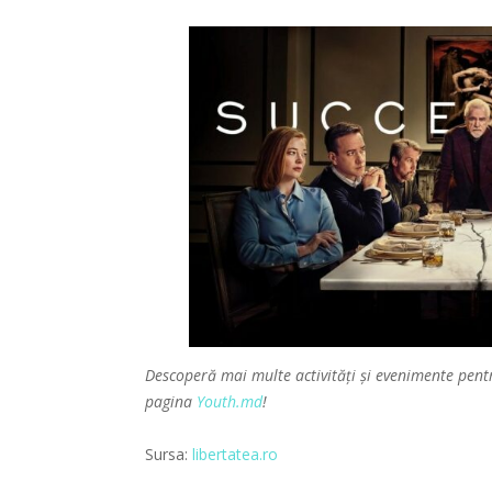
Descoperă mai multe activități și evenimente pent
pagina
Youth.md
!
Sursa:
libertatea.ro