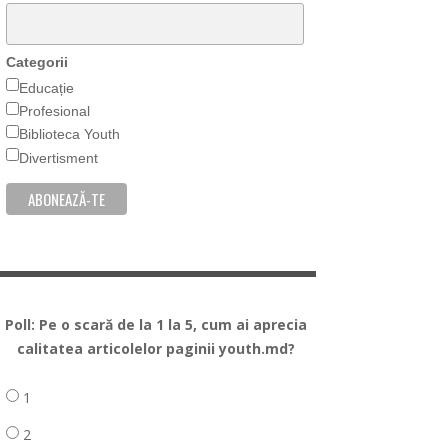
Categorii
Educație
Profesional
Biblioteca Youth
Divertisment
Poll: Pe o scară de la 1 la 5, cum ai aprecia
calitatea articolelor paginii youth.md?
1
2