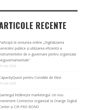
ARTICOLE RECENTE
Participă la sesiunea online „Digitalizarea
serviciilor publice și utilizarea eficientă a
instrumentelor de e-guvernare pentru organizații
neguvernamentale”
30 iulie 2026
CapacityQuest pentru Consiliile de Elevi
29 iulie 2026
Gamingul întâlnește marketingul. Un nou
eveniment Connector organizat la Orange Digital
Center și CIR PRO BONO