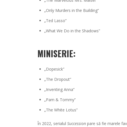
„The Marvelous Mrs. Maisel”
„Only Murders in the Building”
„Ted Lasso”
„What We Do in the Shadows”
MINISERIE:
„Dopesick”
„The Dropout”
„Inventing Anna”
„Pam & Tommy”
„The White Lotus”
În 2022, serialul
Succession
pare să fie marele favo