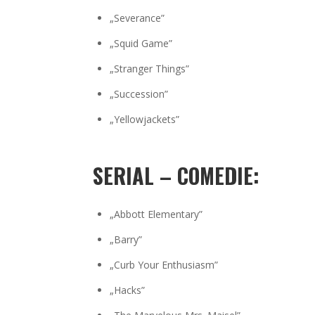
„Severance”
„Squid Game”
„Stranger Things”
„Succession”
„Yellowjackets”
SERIAL – COMEDIE:
„Abbott Elementary”
„Barry”
„Curb Your Enthusiasm”
„Hacks”