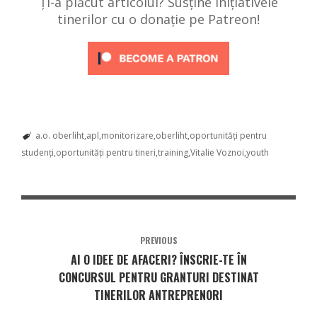
Ți-a plăcut articolul? Susține inițiativele
tinerilor cu o donație pe Patreon!
a.o. oberliht
apl
monitorizare
oberliht
oportunități pentru
studenți
oportunități pentru tineri
training
Vitalie Voznoi
youth
PREVIOUS
AI O IDEE DE AFACERI? ÎNSCRIE-TE ÎN
CONCURSUL PENTRU GRANTURI DESTINAT
TINERILOR ANTREPRENORI