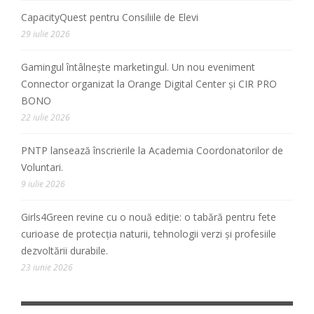
CapacityQuest pentru Consiliile de Elevi
29 iulie 2026
Gamingul întâlnește marketingul. Un nou eveniment
Connector organizat la Orange Digital Center și CIR PRO
BONO
22 iulie 2026
PNTP lansează înscrierile la Academia Coordonatorilor de
Voluntari.
9 iulie 2026
Girls4Green revine cu o nouă ediție: o tabără pentru fete
curioase de protecția naturii, tehnologii verzi și profesiile
dezvoltării durabile.
23 iunie 2026