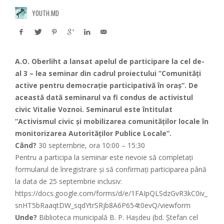
YOUTH.MD
A.O. Oberliht a lansat apelul de participare la cel de-
al 3 – lea seminar din cadrul proiectului ”Comunități
active pentru democrație participativă în oraș”. De
această dată seminarul va fi condus de activistul
civic Vitalie Voznoi. Seminarul este întitulat
”Activismul civic și mobilizarea comunităților locale în
monitorizarea Autorităților Publice Locale”.
Când?
30 septembrie, ora 10:00 – 15:30
Pentru a participa la seminar este nevoie să completați
formularul de înregistrare și să confirmați participarea până
la data de 25 septembrie inclusiv:
ht
t
ps
:
/
/
doc
s
.googl
e
.c
o
m
/
f
or
m
s
/
d
/
e
/
1F
A
IpQ
L
S
dz
G
vR3kC0i
v_
s
nH
T
5bRa
a
qt
D
W
_s
qdY
t
rS
Rj
b8
A
6P
654t
0e
vQ
/
v
i
e
w
f
orm
Unde?
Biblioteca municipală B. P. Hașdeu (bd. Ștefan cel