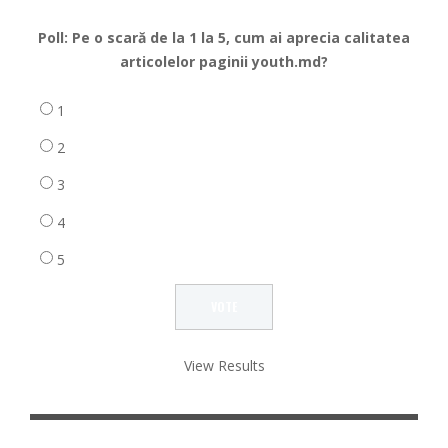
Poll: Pe o scară de la 1 la 5, cum ai aprecia calitatea
articolelor paginii youth.md?
1
2
3
4
5
View Results