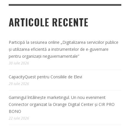
ARTICOLE RECENTE
Participă la sesiunea online „Digitalizarea serviciilor publice
și utilizarea eficientă a instrumentelor de e-guvernare
pentru organizații neguvernamentale”
30 iulie 2026
CapacityQuest pentru Consiliile de Elevi
29 iulie 2026
Gamingul întâlnește marketingul. Un nou eveniment
Connector organizat la Orange Digital Center și CIR PRO
BONO
22 iulie 2026