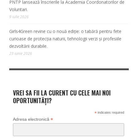
PNTP lansează înscrierile la Academia Coordonatorilor de
Voluntari.
9 iulie 2026
Girls4Green revine cu o nouă ediție: o tabără pentru fete
curioase de protecția naturii, tehnologii verzi și profesiile
dezvoltării durabile.
23 iunie 2026
VREI SA FII LA CURENT CU CELE MAI NOI
OPORTUNITĂȚI?
*
indicates required
*
Adresa electronică