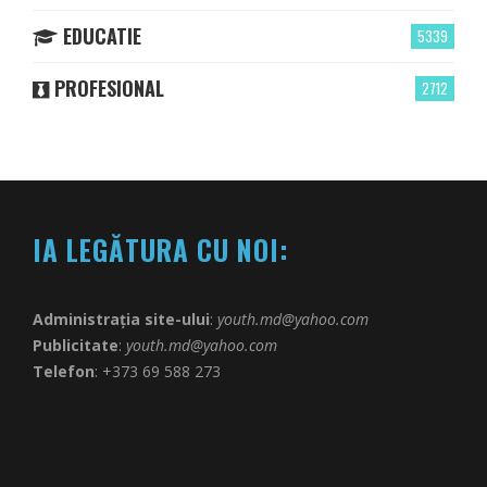
EDUCATIE
5339
PROFESIONAL
2712
IA LEGĂTURA CU NOI:
Administrația site-ului
:
youth.md@yahoo.com
Publicitate
:
youth.md@yahoo.com
Telefon
: +373 69 588 273