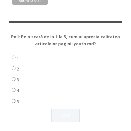
Poll: Pe o scară de la 1 la 5, cum ai aprecia calitatea
articolelor paginii youth.md?
1
2
3
4
5