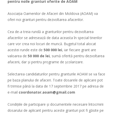
pentru noile granturi oferite de AOAM
Asociația Oamenilor de Afaceri din Moldova (AOAM) va
oferi noi granturi pentru dezvoltarea afacerilor.
Cea de-a treia rundă a granturilor pentru dezvoltarea
afacerilor se adresează de data aceasta în special tinerilor
care vor crea noi locuri de muncă. Bugetul total alocat
acestei runde este de
500 000 lei
, iar fiecare grant are
valoarea de
50 000 de lei
, sumă oferită pentru dezvoltarea
afacerii, dar și pentru programe de școlarizare.
Selectarea candidaturilor pentru granturile AOAM se va face
pe baza planului de afaceri. Toate dosarele de aplicare pot
fi trimise până la data de 17 septembrie 2017 pe adresa de
e-mail
coordonator.aoam@gmail.com
Condițiile de participare și documentele necesare întocmirii
dosarului de aplicant pentru aceste granturi pot fi găsite pe