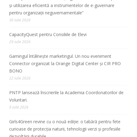
și utilizarea eficientă a instrumentelor de e-guvernare
pentru organizații neguvernamentale”
30 iulie 2026
CapacityQuest pentru Consiliile de Elevi
29 iulie 2026
Gamingul întâlnește marketingul. Un nou eveniment
Connector organizat la Orange Digital Center și CIR PRO
BONO
22 iulie 2026
PNTP lansează înscrierile la Academia Coordonatorilor de
Voluntari.
9 iulie 2026
Girls4Green revine cu o nouă ediție: o tabără pentru fete
curioase de protecția naturii, tehnologii verzi și profesiile
dezvoltării durabile.