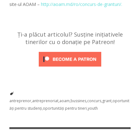
site-ul AOAM –
http://aoam.md/ro/concurs-de-granturi/.
Ți-a plăcut articolul? Susține inițiativele
tinerilor cu o donație pe Patreon!
antreprenor
antreprenoriat
aoam
bussines
concurs
grant
oportunit
ăți pentru studenți
oportunități pentru tineri
youth