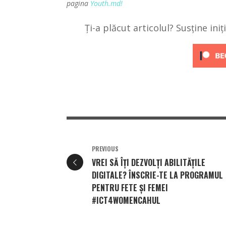
pagina
Youth.md!
Ți-a plăcut articolul? Susține ini
PREVIOUS
VREI SĂ ÎȚI DEZVOLȚI ABILITĂȚILE
DIGITALE? ÎNSCRIE-TE LA PROGRAMUL
PENTRU FETE ȘI FEMEI
#ICT4WOMENCAHUL