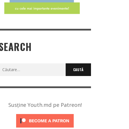
SEARCH
Caută
după:
Susține Youth.md pe Patreon!