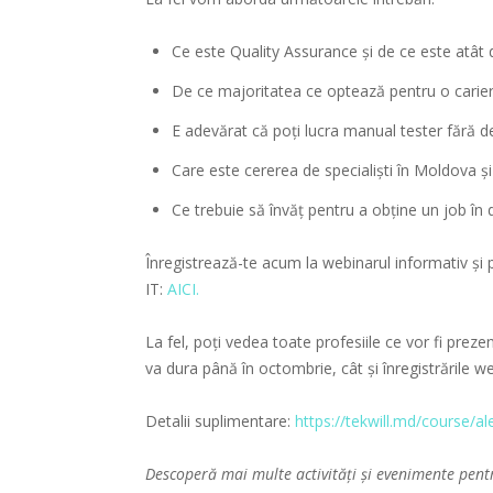
Ce este Quality Assurance și de ce este atât d
De ce majoritatea ce optează pentru o carieră
E adevărat că poți lucra manual tester fără de 
Care este cererea de specialiști în Moldova și
Ce trebuie să învăț pentru a obține un job în
Înregistrează-te acum la webinarul informativ și p
IT:
AICI.
La fel, poți vedea toate profesiile ce vor fi prez
va dura până în octombrie, cât și înregistrările w
Detalii suplimentare:
https://tekwill.md/course/ale
Descoperă mai multe activități și evenimente pent