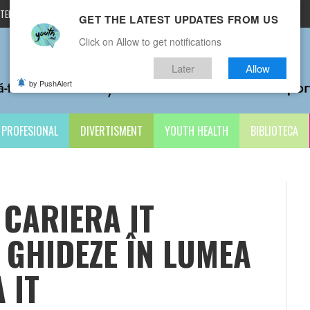
TERMENI ȘI CONDIȚII
CONTACTE
GET THE LATEST UPDATES FROM US
Click on Allow to get notifications
Later
Allow
by PushAlert
PROFESIONAL
DIVERTISMENT
YOUTH HEALTH
BIBLIOTECA
CARIERA IT
 GHIDEZE ÎN LUMEA
 IT