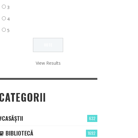
3
4
5
View Results
CATEGORII
#CASĂȘTII
632
BIBLIOTECĂ
1692