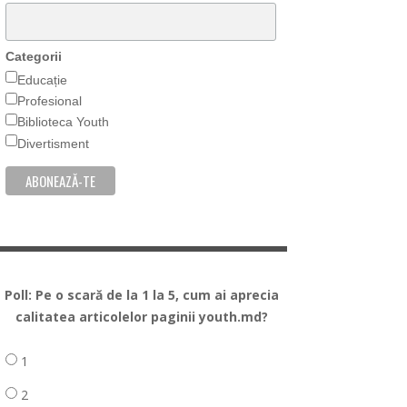
Categorii
Educație
Profesional
Biblioteca Youth
Divertisment
Poll: Pe o scară de la 1 la 5, cum ai aprecia
calitatea articolelor paginii youth.md?
1
2