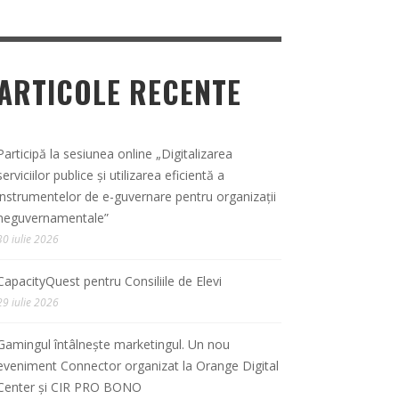
ARTICOLE RECENTE
Participă la sesiunea online „Digitalizarea
serviciilor publice și utilizarea eficientă a
instrumentelor de e-guvernare pentru organizații
neguvernamentale”
30 iulie 2026
CapacityQuest pentru Consiliile de Elevi
29 iulie 2026
Gamingul întâlnește marketingul. Un nou
eveniment Connector organizat la Orange Digital
Center și CIR PRO BONO