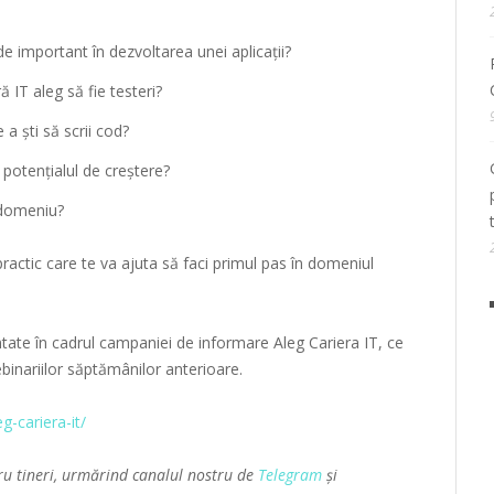
e important în dezvoltarea unei aplicații?
 IT aleg să fie testeri?
a ști să scrii cod?
 potențialul de creștere?
 domeniu?
ractic care te va ajuta să faci primul pas în domeniul
entate în cadrul campaniei de informare Aleg Cariera IT, ce
ebinariilor săptămânilor anterioare.
g-cariera-it/
ru tineri, urmărind canalul nostru de
Telegram
și