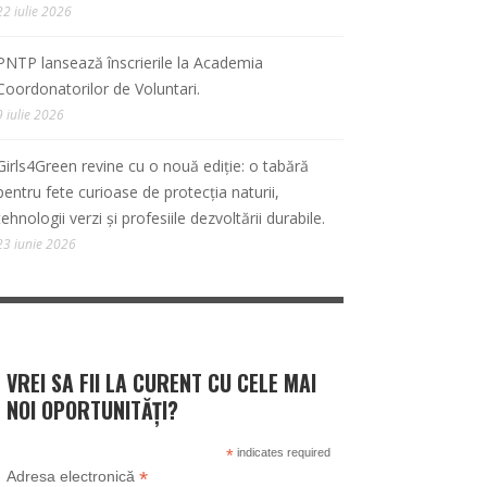
22 iulie 2026
PNTP lansează înscrierile la Academia
Coordonatorilor de Voluntari.
9 iulie 2026
Girls4Green revine cu o nouă ediție: o tabără
pentru fete curioase de protecția naturii,
tehnologii verzi și profesiile dezvoltării durabile.
23 iunie 2026
VREI SA FII LA CURENT CU CELE MAI
NOI OPORTUNITĂȚI?
*
indicates required
*
Adresa electronică