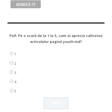
Poll: Pe o scară de la 1 la 5, cum ai aprecia calitatea
articolelor paginii youth.md?
1
2
3
4
5