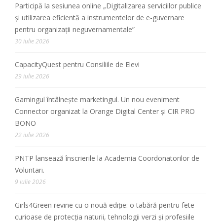
Participă la sesiunea online „Digitalizarea serviciilor publice
și utilizarea eficientă a instrumentelor de e-guvernare
pentru organizații neguvernamentale”
30 iulie 2026
CapacityQuest pentru Consiliile de Elevi
29 iulie 2026
Gamingul întâlnește marketingul. Un nou eveniment
Connector organizat la Orange Digital Center și CIR PRO
BONO
22 iulie 2026
PNTP lansează înscrierile la Academia Coordonatorilor de
Voluntari.
9 iulie 2026
Girls4Green revine cu o nouă ediție: o tabără pentru fete
curioase de protecția naturii, tehnologii verzi și profesiile