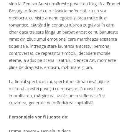
Vino la Geneza Art şi urmăreşte povestea tragică a Emmei
Bovary, o femeie cu o căsnicie nefericită, cu un soț
mediocru, cu niște amanți egoiști și prea multe iluzii
romantice, căutând în continuu iubirea zugrăvită în cărți
chiar dacă trăiește lângă un bărbat anost ce nu bănuiește
nimic din zbuciumul emoțional care marchează existența
soției sale. Întreaga stare lăuntrică a acestui personaj
controversat, ce reprezintă simbolul decăderii morale
eterne, a adus pe scena Teatrului Geneza Art, momente
pline de dragoste, erotism, răzbunare și ură.
La finalul spectacolului, spectatorii rămân învăluiți de
misterul acestei povești ce reușește să mascheze
imoralitatea, mărginirea, uscăciunea sufletească şi
cruzimea, generate de orânduirea capitalistă.
Personajele vor fi jucate de:
Emma Bovary – Daniela Burlaca