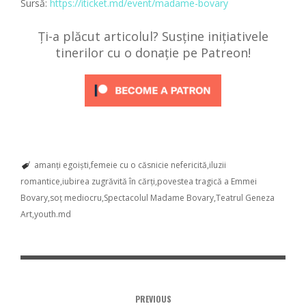
Sursă:
https://iticket.md/event/madame-bovary
Ți-a plăcut articolul? Susține inițiativele
tinerilor cu o donație pe Patreon!
amanți egoiști
femeie cu o căsnicie nefericită
iluzii
romantice
iubirea zugrăvită în cărți
povestea tragică a Emmei
Bovary
soț mediocru
Spectacolul Madame Bovary
Teatrul Geneza
Art
youth.md
PREVIOUS