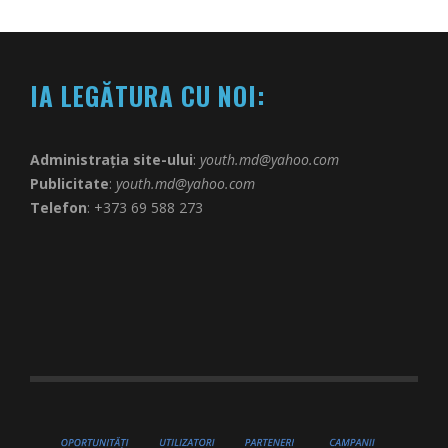
IA LEGĂTURA CU NOI:
Administrația site-ului
:
youth.md@yahoo.com
Publicitate
:
youth.md@yahoo.com
Telefon
: +373 69 588 273