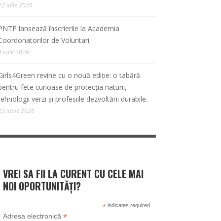
22 iulie 2026
PNTP lansează înscrierile la Academia
Coordonatorilor de Voluntari.
9 iulie 2026
Girls4Green revine cu o nouă ediție: o tabără
pentru fete curioase de protecția naturii,
tehnologii verzi și profesiile dezvoltării durabile.
23 iunie 2026
VREI SA FII LA CURENT CU CELE MAI
NOI OPORTUNITĂȚI?
*
indicates required
*
Adresa electronică