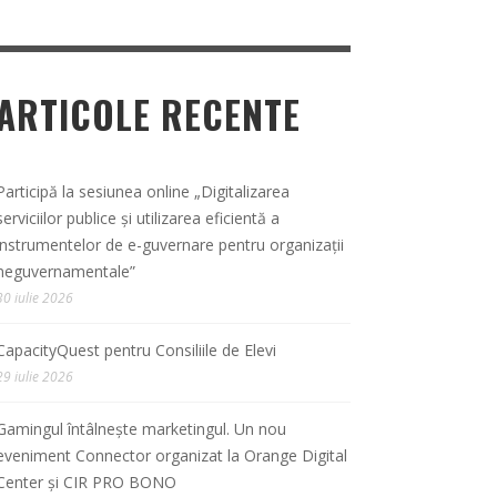
ARTICOLE RECENTE
Participă la sesiunea online „Digitalizarea
serviciilor publice și utilizarea eficientă a
instrumentelor de e-guvernare pentru organizații
neguvernamentale”
30 iulie 2026
CapacityQuest pentru Consiliile de Elevi
29 iulie 2026
Gamingul întâlnește marketingul. Un nou
eveniment Connector organizat la Orange Digital
Center și CIR PRO BONO