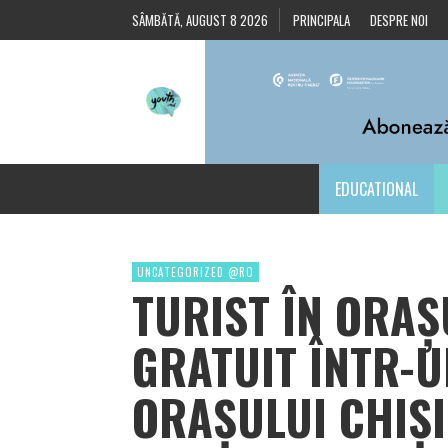
SÂMBĂTĂ, AUGUST 8 2026
PRINCIPALA
DESPRE NOI
EDUCATIONAL
UNCATEGORIZED @RO
TURIST ÎN ORAȘ
GRATUIT ÎNTR-U
ORAȘULUI CHIȘ