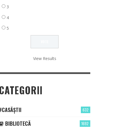
3
4
5
View Results
CATEGORII
#CASĂȘTII
632
BIBLIOTECĂ
1692