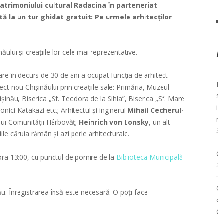
 patrimoniului cultural
Radacina
în parteneriat
tă la un tur ghidat gratuit: Pe urmele arhitecților
ăului şi creaţiile lor cele mai reprezentative.
care în decurs de 30 de ani a ocupat funcţia de arhitect
pect nou Chişinăului prin creațiile sale: Primăria, Muzeul
inău, Biserica „Sf. Teodora de la Sihla”, Biserica „Sf. Mare
ci-Katakazi etc.; Arhitectul şi inginerul
Mihail Cecherul-
iului Comunităţii Hârbovăț;
Heinrich von Lonsky
, un alt
iile căruia rămân și azi perle arhitecturale.
ra 13:00, cu punctul de pornire de la
Biblioteca Municipală
tău. Înregistrarea însă este necesară. O poți face