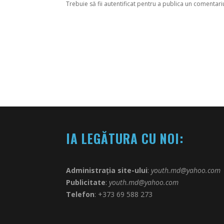
Trebuie să fii
autentificat
pentru a publica un comentari
IA LEGĂTURA CU NOI:
Administrația site-ului
:
youth.md@yahoo.com
Publicitate
:
youth.md@yahoo.com
Telefon
: +373 69 588 273