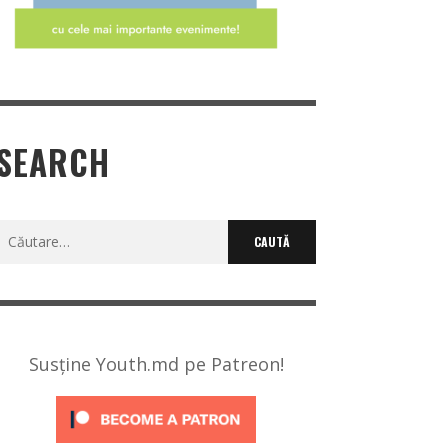
SEARCH
Caută
după:
Susține Youth.md pe Patreon!