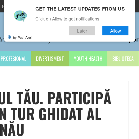
TERMENI ȘI CONDIȚII
CONTACTE
GET THE LATEST UPDATES FROM US
Click on Allow to get notifications
Later
Allow
by PushAlert
PROFESIONAL
DIVERTISMENT
YOUTH HEALTH
BIBLIOTECA
UL TĂU. PARTICIPĂ
N TUR GHIDAT AL
INĂU