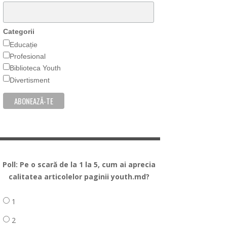
Categorii
Educație
Profesional
Biblioteca Youth
Divertisment
Poll: Pe o scară de la 1 la 5, cum ai aprecia
calitatea articolelor paginii youth.md?
1
2