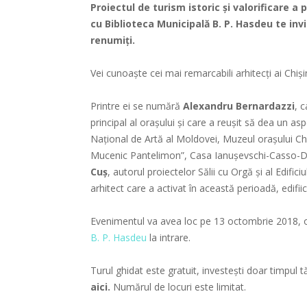
Proiectul de turism istoric și valorificare a
cu
Biblioteca Municipală B. P. Hasdeu
te invi
renumiți.
Vei cunoaște cei mai remarcabili arhitecţi ai Chişin
Printre ei se numără
Alexandru Bernardazzi
, 
principal al oraşului şi care a reuşit să dea un as
Naţional de Artă al Moldovei, Muzeul oraşului Chiş
Mucenic Pantelimon”, Casa Ianuşevschi-Casso-Doni
Cuş
, autorul proiectelor Sălii cu Orgă şi al Edific
arhitect care a activat în această perioadă, edifiic
Evenimentul va avea loc pe 13 octombrie 2018, o
B. P. Hasdeu
la intrare.
Turul ghidat este gratuit, investești doar timpul 
aici.
Numărul de locuri este limitat.