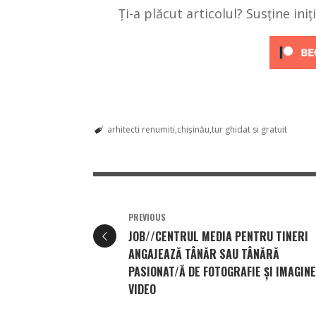
Ți-a plăcut articolul? Susține ini
arhitecti renumiti
chișinău
tur ghidat si gratuit
PREVIOUS
JOB//CENTRUL MEDIA PENTRU TINERI
ANGAJEAZĂ TÂNĂR SAU TÂNĂRĂ
PASIONAT/Ă DE FOTOGRAFIE ȘI IMAGINE
VIDEO