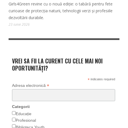
Girls4Green revine cu o nouă ediție: o tabără pentru fete
curioase de protecția naturii, tehnologii verzi și profesiile
dezvoltării durabile.
23 iunie 2026
VREI SA FII LA CURENT CU CELE MAI NOI
OPORTUNITĂȚI?
*
indicates required
*
Adresa electronică
Categorii
Educație
Profesional
Biblioteca Youth