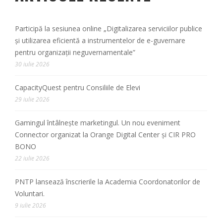
Participă la sesiunea online „Digitalizarea serviciilor publice
și utilizarea eficientă a instrumentelor de e-guvernare
pentru organizații neguvernamentale”
30 iulie 2026
CapacityQuest pentru Consiliile de Elevi
29 iulie 2026
Gamingul întâlnește marketingul. Un nou eveniment
Connector organizat la Orange Digital Center și CIR PRO
BONO
22 iulie 2026
PNTP lansează înscrierile la Academia Coordonatorilor de
Voluntari.
9 iulie 2026