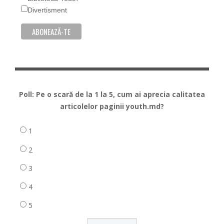
Divertisment
Poll: Pe o scară de la 1 la 5, cum ai aprecia calitatea
articolelor paginii youth.md?
1
2
3
4
5