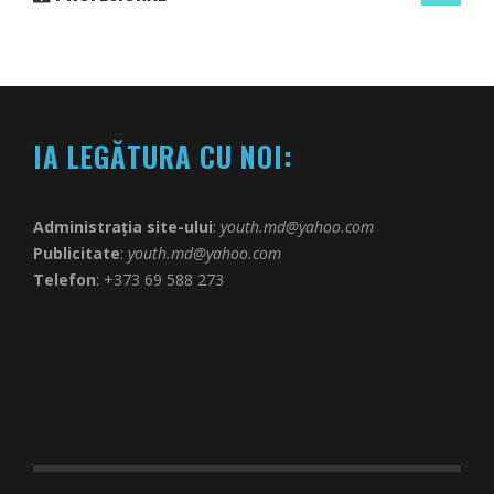
IA LEGĂTURA CU NOI:
Administrația site-ului
:
youth.md@yahoo.com
Publicitate
:
youth.md@yahoo.com
Telefon
: +373 69 588 273